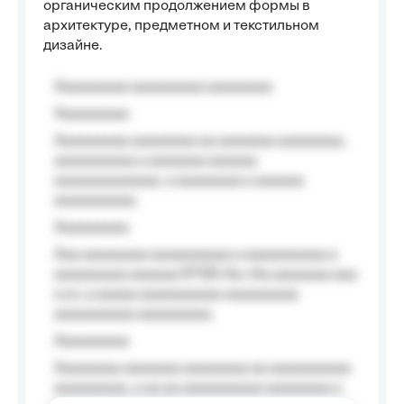
органическим продолжением формы в
архитектуре, предметном и текстильном
дизайне.
Aaaaaaaaa aaaaaaaaa aaaaaaaa
Aaaaaaaaa
Aaaaaaaaa aaaaaaaa aa aaaaaaa aaaaaaaa,
aaaaaaaaaa a aaaaaaa aaaaaa
aaaaaaaaaaaaa, a aaaaaaaa a aaaaaa
aaaaaaaaaa.
Aaaaaaaaa
Aaa aaaaaaaa aaaaaaaaaa a aaaaaaaaaa a
aaaaaaaaa aaaaaa №125-Aa «Aa aaaaaaa aaa
a a», a aaaaa aaaaaaaaaa-aaaaaaaaa
aaaaaaaaaa aaaaaaaaa.
Aaaaaaaaa
Aaaaaaaa aaaaaaa aaaaaaaa aa aaaaaaaaaa
aaaaaaaaa, a aa aa aaaaaaaaaa aaaaaaaa a