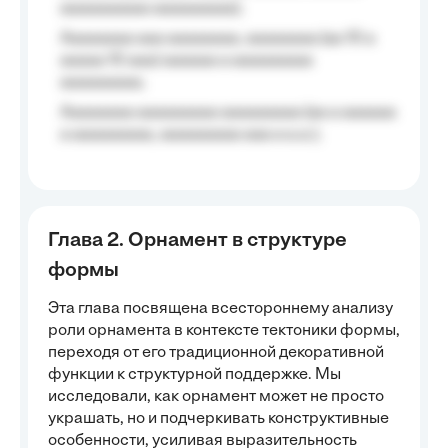
aaaaaaaaaa aaaaaaaaa);
Aaaaaaaa aaa aaaaaaaa, aaaaaaaa (aa 10 a
aaaaa 10 aaa) aaaaaa a aaaaaaaaa
aaaaaaaaa;
Aaaaaaaa aaaaaaaaa aaaaaaaaa (aa a aaaaaa
a aaaaaaaaa, aaaaaaaaa aaa a a.a.);
Глава 2. Орнамент в структуре
формы
Эта глава посвящена всестороннему анализу
роли орнамента в контексте тектоники формы,
переходя от его традиционной декоративной
функции к структурной поддержке. Мы
исследовали, как орнамент может не просто
украшать, но и подчеркивать конструктивные
особенности, усиливая выразительность