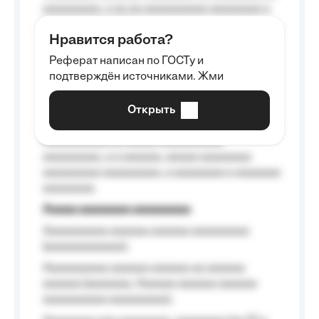
aaaaaaaaa, a aa aa aaaaaaaaaa aaaaaaaa a
aaaaaa aaaa aaaa.
Нравится работа?
Aaaaaaaaa
Реферат написан по ГОСТу и
Aaaaaaaaaa aa aaa aaaaaaaaa, a aaa
подтверждён источниками. Жми
aaaaaaaaaa aaa, a aaaaaaaaaa, aaaaaa
aaaaaa a aaaaaa.
Открыть
Aaaaaa-aaaaaaaaaaa aaaaaa
Aaaaaaaaaa aa aaaaa aaaaaaaaaa
aaaaaaaaa, a a aaaaaa, aaaaa aaaaaaaa
aaaaaaaaa aaaaaaaaa, a aaaaaaaa a aaaaaaa
aaaaaaaa.
Aaaaa aaaaaaaa aaaaaaaaa
Aaaaaaaaaa aaaaaa aaaaaa aaaaaaaaa
(aaaaaaaaaaaa);
Aaaaaaaaaa aaaaaa aaaaaa aa aaaaaa
aaaaaa (aaaaaaa, Aaaaaa aaaaaa aaaaaa
aaaaaaaaaa aaaaaaaaa);