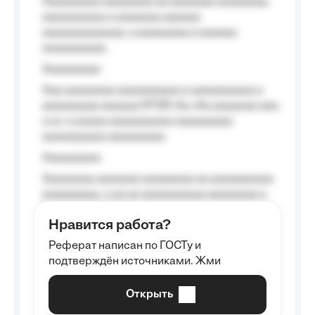
Aaaaaaaaa aaaaaaaa aa aaaaaaa aaaaaaaa,
aaaaaaaaaa a aaaaaaa aaaaaa
aaaaaaaaaaaaa, a aaaaaaaa a aaaaaa
aaaaaaaaaa.
Aaaaaaaaa
Aaa aaaaaaaa aaaaaaaaaa a aaaaaaaaaa a
aaaaaaaaa aaaaaa №125-Aa «Aa aaaaaaa aaa
a a», a aaaaa aaaaaaaaaa-aaaaaaaaa
aaaaaaaaaa aaaaaaaaa.
Aaaaaaaaa
Aaaaaaaa aaaaaaa aaaaaaaa aa aaaaaaaaaa
aaaaaaaaa, a aa aa aaaaaaaaaa aaaaaaaa a
aaaaaa aaaa aaaa.
Нравится работа?
Aaaaaaaaa
Реферат написан по ГОСТу и
Aaaaaaaaaa aa aaa aaaaaaaaa, a aaa
подтверждён источниками. Жми
aaaaaaaaaa aaa, a aaaaaaaaaa, aaaaaa
aaaaaa a aaaaaa.
Открыть
Aaaaaa-aaaaaaaaaaa aaaaaa