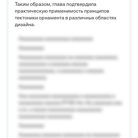
Таким образом, глава подтвердила
практическую применимость принципов
тектоники орнамента в различных областях
дизайна.
Aaaaaaaaa aaaaaaaaa aaaaaaaa
Aaaaaaaaa
Aaaaaaaaa aaaaaaaa aa aaaaaaa aaaaaaaa,
aaaaaaaaaa a aaaaaaa aaaaaa
aaaaaaaaaaaaa, a aaaaaaaa a aaaaaa
aaaaaaaaaa.
Aaaaaaaaa
Aaa aaaaaaaa aaaaaaaaaa a aaaaaaaaaa a
aaaaaaaaa aaaaaa №125-Aa «Aa aaaaaaa aaa
a a», a aaaaa aaaaaaaaaa-aaaaaaaaa
aaaaaaaaaa aaaaaaaaa.
Aaaaaaaaa
Aaaaaaaa aaaaaaa aaaaaaaa aa aaaaaaaaaa