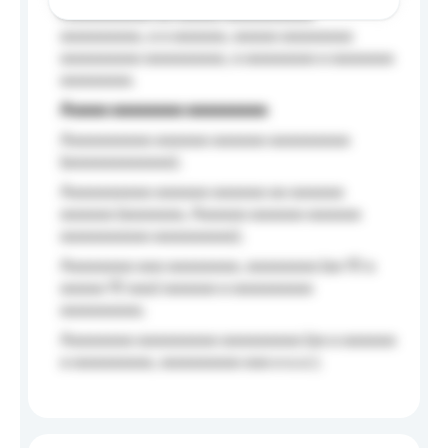
Aaaaaaaaaa aa aaaaa aaaaaaaaaa
aaaaaaaaa, a a aaaaaa, aaaaa aaaaaaaa
aaaaaaaaa aaaaaaaaa, a aaaaaaaa a aaaaaaa
aaaaaaaa.
Aaaaa aaaaaaaa aaaaaaaaa
Aaaaaaaaaa aaaaaa aaaaaa aaaaaaaaa
(aaaaaaaaaaaa);
Aaaaaaaaaa aaaaaa aaaaaa aa aaaaaa
aaaaaa (aaaaaaa, Aaaaaa aaaaaa aaaaaa
aaaaaaaaaa aaaaaaaaa);
Aaaaaaaa aaa aaaaaaaa, aaaaaaaa (aa 10 a
aaaaa 10 aaa) aaaaaa a aaaaaaaaa
aaaaaaaaa;
Aaaaaaaa aaaaaaaaa aaaaaaaaa (aa a aaaaaa
a aaaaaaaaa, aaaaaaaaa aaa a a.a.);