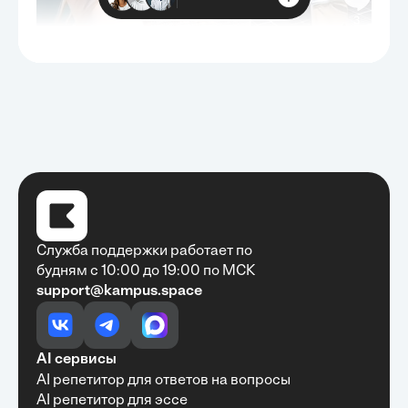
Служба поддержки работает по
будням с 10:00 до 19:00 по МСК
support@kampus.space
Очень быстро, недорого, качественно,
доступно
•
Алексей Антонов
27 мая, 2025
Обучение с Кампус Хаб — очень экономит
AI сервисы
время с возможностю узнать много новой и
AI репетитор для ответов на вопросы
полезной информации. Рекомендую ...
AI репетитор для эссе