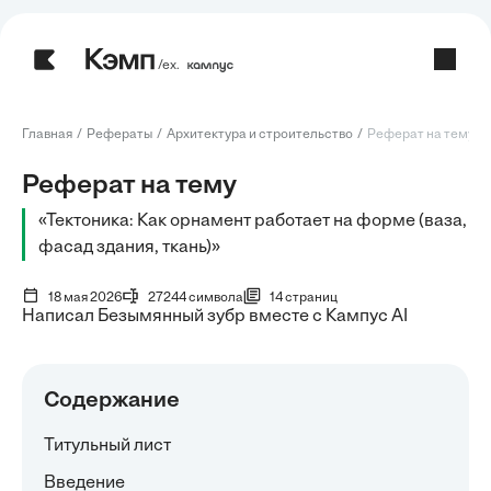
/ех.
Главная
Рефераты
Архитектура и строительство
Реферат на тему: Те
Реферат на тему
«Тектоника: Как орнамент работает на форме (ваза,
фасад здания, ткань)»
18 мая 2026
27244 символа
14 страниц
Написал Безымянный зубр вместе с Кампус AI
Содержание
Титульный лист
Введение