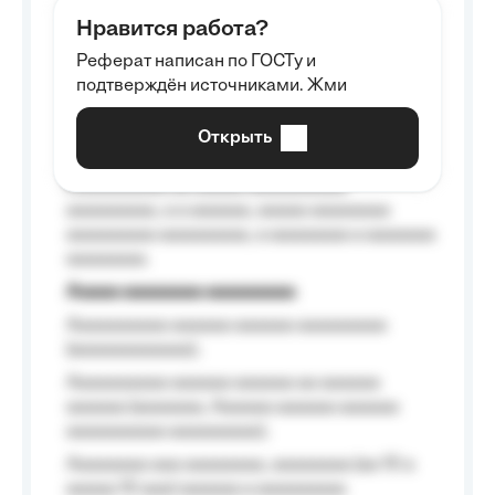
aaaaaa aaaa aaaa.
Нравится работа?
Aaaaaaaaa
Реферат написан по ГОСТу и
Aaaaaaaaaa aa aaa aaaaaaaaa, a aaa
подтверждён источниками. Жми
aaaaaaaaaa aaa, a aaaaaaaaaa, aaaaaa
aaaaaa a aaaaaa.
Открыть
Aaaaaa-aaaaaaaaaaa aaaaaa
Aaaaaaaaaa aa aaaaa aaaaaaaaaa
aaaaaaaaa, a a aaaaaa, aaaaa aaaaaaaa
aaaaaaaaa aaaaaaaaa, a aaaaaaaa a aaaaaaa
aaaaaaaa.
Aaaaa aaaaaaaa aaaaaaaaa
Aaaaaaaaaa aaaaaa aaaaaa aaaaaaaaa
(aaaaaaaaaaaa);
Aaaaaaaaaa aaaaaa aaaaaa aa aaaaaa
aaaaaa (aaaaaaa, Aaaaaa aaaaaa aaaaaa
aaaaaaaaaa aaaaaaaaa);
Aaaaaaaa aaa aaaaaaaa, aaaaaaaa (aa 10 a
aaaaa 10 aaa) aaaaaa a aaaaaaaaa