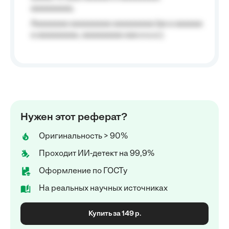
aaaaaaaaa;
Aaaaaaaa aaaaaaaaa aaaaaaaaa (aa a aaaaaa
a aaaaaaaaa, aaaaaaaaa aaa a a.a.);
Нужен этот реферат?
Оригинальность > 90%
Проходит ИИ-детект на 99,9%
Оформление по ГОСТу
На реальных научных источниках
Купить за 149 р.