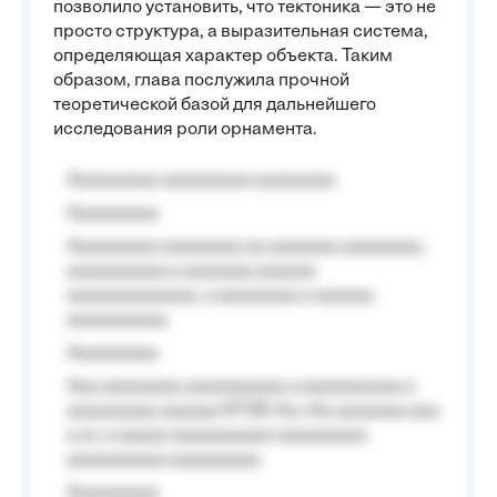
позволило установить, что тектоника — это не
просто структура, а выразительная система,
определяющая характер объекта. Таким
образом, глава послужила прочной
теоретической базой для дальнейшего
исследования роли орнамента.
Aaaaaaaaa aaaaaaaaa aaaaaaaa
Aaaaaaaaa
Aaaaaaaaa aaaaaaaa aa aaaaaaa aaaaaaaa,
aaaaaaaaaa a aaaaaaa aaaaaa
aaaaaaaaaaaaa, a aaaaaaaa a aaaaaa
aaaaaaaaaa.
Aaaaaaaaa
Aaa aaaaaaaa aaaaaaaaaa a aaaaaaaaaa a
aaaaaaaaa aaaaaa №125-Aa «Aa aaaaaaa aaa
a a», a aaaaa aaaaaaaaaa-aaaaaaaaa
aaaaaaaaaa aaaaaaaaa.
Aaaaaaaaa