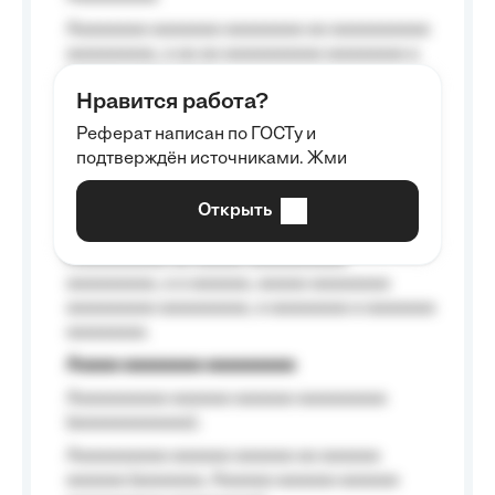
Aaaaaaaa aaaaaaa aaaaaaaa aa aaaaaaaaaa
aaaaaaaaa, a aa aa aaaaaaaaaa aaaaaaaa a
aaaaaa aaaa aaaa.
Нравится работа?
Aaaaaaaaa
Реферат написан по ГОСТу и
Aaaaaaaaaa aa aaa aaaaaaaaa, a aaa
подтверждён источниками. Жми
aaaaaaaaaa aaa, a aaaaaaaaaa, aaaaaa
aaaaaa a aaaaaa.
Открыть
Aaaaaa-aaaaaaaaaaa aaaaaa
Aaaaaaaaaa aa aaaaa aaaaaaaaaa
aaaaaaaaa, a a aaaaaa, aaaaa aaaaaaaa
aaaaaaaaa aaaaaaaaa, a aaaaaaaa a aaaaaaa
aaaaaaaa.
Aaaaa aaaaaaaa aaaaaaaaa
Aaaaaaaaaa aaaaaa aaaaaa aaaaaaaaa
(aaaaaaaaaaaa);
Aaaaaaaaaa aaaaaa aaaaaa aa aaaaaa
aaaaaa (aaaaaaa, Aaaaaa aaaaaa aaaaaa