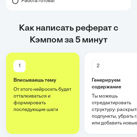
Работа готова!
Как написать реферат с
Кэмпом за 5 минут
1
2
Вписываешь тему
Генерируем
содержание
От этого нейросеть будет
отталкиваться и
Ты можешь
формировать
отредактировать
последующие шаги
структуру: раскрыт
подпункты, убрать 
или добавить новы