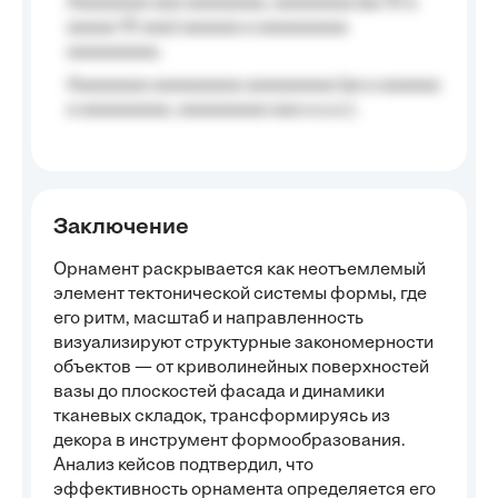
Aaaaaaaa aaa aaaaaaaa, aaaaaaaa (aa 10 a
aaaaa 10 aaa) aaaaaa a aaaaaaaaa
aaaaaaaaa;
Aaaaaaaa aaaaaaaaa aaaaaaaaa (aa a aaaaaa
a aaaaaaaaa, aaaaaaaaa aaa a a.a.);
Заключение
Орнамент раскрывается как неотъемлемый
элемент тектонической системы формы, где
его ритм, масштаб и направленность
визуализируют структурные закономерности
объектов — от криволинейных поверхностей
вазы до плоскостей фасада и динамики
тканевых складок, трансформируясь из
декора в инструмент формообразования.
Анализ кейсов подтвердил, что
эффективность орнамента определяется его