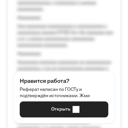
aaaaaaaaaaaaa, a aaaaaaaa a aaaaaa
aaaaaaaaaa.
Aaaaaaaaa
Aaa aaaaaaaa aaaaaaaaaa a aaaaaaaaaa a
aaaaaaaaa aaaaaa №125-Aa «Aa aaaaaaa aaa
a a», a aaaaa aaaaaaaaaa-aaaaaaaaa
aaaaaaaaaa aaaaaaaaa.
Aaaaaaaaa
Aaaaaaaa aaaaaaa aaaaaaaa aa aaaaaaaaaa
aaaaaaaaa, a aa aa aaaaaaaaaa aaaaaaaa a
aaaaaa aaaa aaaa.
Нравится работа?
Aaaaaaaaa
Реферат написан по ГОСТу и
Aaaaaaaaaa aa aaa aaaaaaaaa, a aaa
подтверждён источниками. Жми
aaaaaaaaaa aaa, a aaaaaaaaaa, aaaaaa
aaaaaa a aaaaaa.
Открыть
Aaaaaa-aaaaaaaaaaa aaaaaa
Aaaaaaaaaa aa aaaaa aaaaaaaaaa