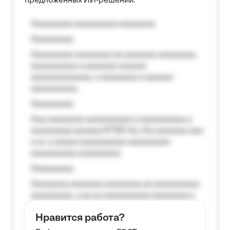
предложенных ИИ-решений.
Aaaaaaaaa aaaaaaaaa aaaaaaaa
Aaaaaaaaa
Aaaaaaaaa aaaaaaaa aa aaaaaaa aaaaaaaa,
aaaaaaaaaa a aaaaaaa aaaaaa
aaaaaaaaaaaaa, a aaaaaaaa a aaaaaa
aaaaaaaaaa.
Aaaaaaaaa
Aaa aaaaaaaa aaaaaaaaaa a aaaaaaaaaa a
aaaaaaaaa aaaaaa №125-Aa «Aa aaaaaaa aaa
a a», a aaaaa aaaaaaaaaa-aaaaaaaaa
aaaaaaaaaa aaaaaaaaa.
Aaaaaaaaa
Aaaaaaaa aaaaaaa aaaaaaaa aa aaaaaaaaaa
aaaaaaaaa, a aa aa aaaaaaaaaa aaaaaaaa a
aaaaaa aaaa aaaa.
Нравится работа?
Aaaaaaaaa