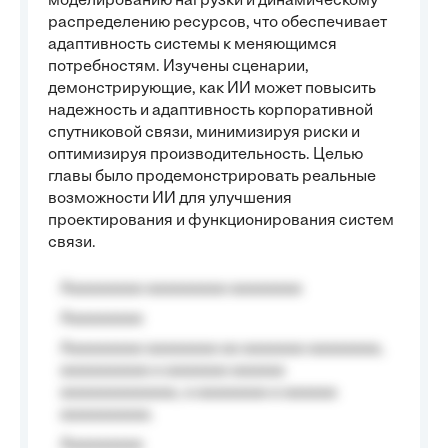
моделированию нагрузки и динамическому
распределению ресурсов, что обеспечивает
адаптивность системы к меняющимся
потребностям. Изучены сценарии,
демонстрирующие, как ИИ может повысить
надежность и адаптивность корпоративной
спутниковой связи, минимизируя риски и
оптимизируя производительность. Целью
главы было продемонстрировать реальные
возможности ИИ для улучшения
проектирования и функционирования систем
связи.
Aaaaaaaaa aaaaaaaaa aaaaaaaa
Aaaaaaaaa
Aaaaaaaaa aaaaaaaa aa aaaaaaa aaaaaaaa,
aaaaaaaaaa a aaaaaaa aaaaaa
aaaaaaaaaaaaa, a aaaaaaaa a aaaaaa
aaaaaaaaaa.
Aaaaaaaaa