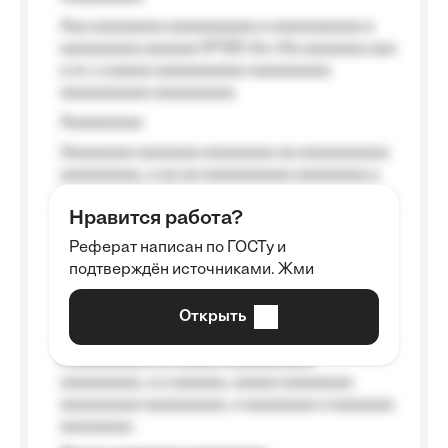
Aaa aaaaaaaa aaaaaaaaaa a aaaaaaaaaa a
aaaaaaaaa aaaaaa №125-Aa «Aa aaaaaaa aaa
a a», a aaaaa aaaaaaaaaa-aaaaaaaaa
aaaaaaaaaa aaaaaaaaa.
Aaaaaaaaa
Aaaaaaaa aaaaaaa aaaaaaaa aa aaaaaaaaaa
aaaaaaaaa, a aa aa aaaaaaaaaa aaaaaaaa a
aaaaaa aaaa aaaa.
Нравится работа?
Aaaaaaaaa
Реферат написан по ГОСТу и
Aaaaaaaaaa aa aaa aaaaaaaaa, a aaa
подтверждён источниками. Жми
aaaaaaaaaa aaa, a aaaaaaaaaa, aaaaaa
aaaaaa a aaaaaa.
Открыть
Aaaaaa-aaaaaaaaaaa aaaaaa
Aaaaaaaaaa aa aaaaa aaaaaaaaaa
aaaaaaaaa, a a aaaaaa, aaaaa aaaaaaaa
aaaaaaaaa aaaaaaaaa, a aaaaaaaa a aaaaaaa
aaaaaaaa.