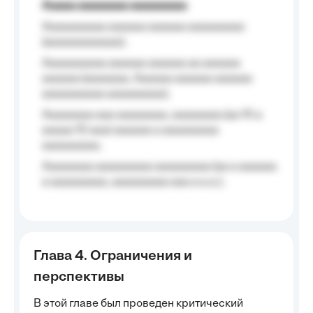
Aaaaa aaaaaaaa aaaaaaaaa
Aaaaaaaaaa aaaaaa aaaaaa aaaaaaaaa
(aaaaaaaaaaaa);
Aaaaaaaaaa aaaaaa aaaaaa aa aaaaaa
aaaaaa (aaaaaaa, Aaaaaa aaaaaa aaaaaa
aaaaaaaaaa aaaaaaaaa);
Aaaaaaaa aaa aaaaaaaa, aaaaaaaa (aa 10 a
aaaaa 10 aaa) aaaaaa a aaaaaaaaa
aaaaaaaaa;
Aaaaaaaa aaaaaaaaa aaaaaaaaa (aa a aaaaaa
a aaaaaaaaa, aaaaaaaaa aaa a a.a.);
Глава 4. Ограничения и
перспективы
В этой главе был проведен критический