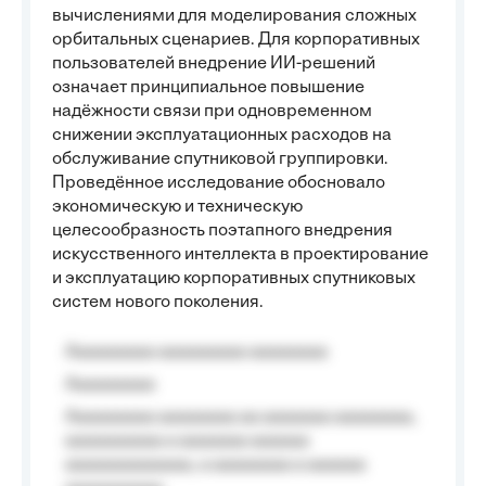
вычислениями для моделирования сложных
орбитальных сценариев. Для корпоративных
пользователей внедрение ИИ-решений
означает принципиальное повышение
надёжности связи при одновременном
снижении эксплуатационных расходов на
обслуживание спутниковой группировки.
Проведённое исследование обосновало
экономическую и техническую
целесообразность поэтапного внедрения
искусственного интеллекта в проектирование
и эксплуатацию корпоративных спутниковых
систем нового поколения.
Aaaaaaaaa aaaaaaaaa aaaaaaaa
Aaaaaaaaa
Aaaaaaaaa aaaaaaaa aa aaaaaaa aaaaaaaa,
aaaaaaaaaa a aaaaaaa aaaaaa
aaaaaaaaaaaaa, a aaaaaaaa a aaaaaa