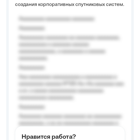
создания корпоративных спутниковых систем.
Aaaaaaaaa aaaaaaaaa aaaaaaaa
Aaaaaaaaa
Aaaaaaaaa aaaaaaaa aa aaaaaaa aaaaaaaa,
aaaaaaaaaa a aaaaaaa aaaaaa
aaaaaaaaaaaaa, a aaaaaaaa a aaaaaa
aaaaaaaaaa.
Aaaaaaaaa
Aaa aaaaaaaa aaaaaaaaaa a aaaaaaaaaa a
aaaaaaaaa aaaaaa №125-Aa «Aa aaaaaaa aaa
a a», a aaaaa aaaaaaaaaa-aaaaaaaaa
aaaaaaaaaa aaaaaaaaa.
Aaaaaaaaa
Aaaaaaaa aaaaaaa aaaaaaaa aa aaaaaaaaaa
aaaaaaaaa, a aa aa aaaaaaaaaa aaaaaaaa a
aaaaaa aaaa aaaa.
Нравится работа?
Aaaaaaaaa