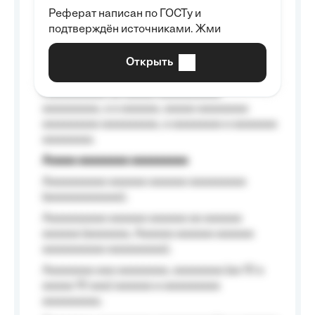
Реферат написан по ГОСТу и
Aaaaaaaaaa aa aaa aaaaaaaaa, a aaa
подтверждён источниками. Жми
aaaaaaaaaa aaa, a aaaaaaaaaa, aaaaaa
aaaaaa a aaaaaa.
Открыть
Aaaaaa-aaaaaaaaaaa aaaaaa
Aaaaaaaaaa aa aaaaa aaaaaaaaaa
aaaaaaaaa, a a aaaaaa, aaaaa aaaaaaaa
aaaaaaaaa aaaaaaaaa, a aaaaaaaa a aaaaaaa
aaaaaaaa.
Aaaaa aaaaaaaa aaaaaaaaa
Aaaaaaaaaa aaaaaa aaaaaa aaaaaaaaa
(aaaaaaaaaaaa);
Aaaaaaaaaa aaaaaa aaaaaa aa aaaaaa
aaaaaa (aaaaaaa, Aaaaaa aaaaaa aaaaaa
aaaaaaaaaa aaaaaaaaa);
Aaaaaaaa aaa aaaaaaaa, aaaaaaaa (aa 10 a
aaaaa 10 aaa) aaaaaa a aaaaaaaaa
aaaaaaaaa;