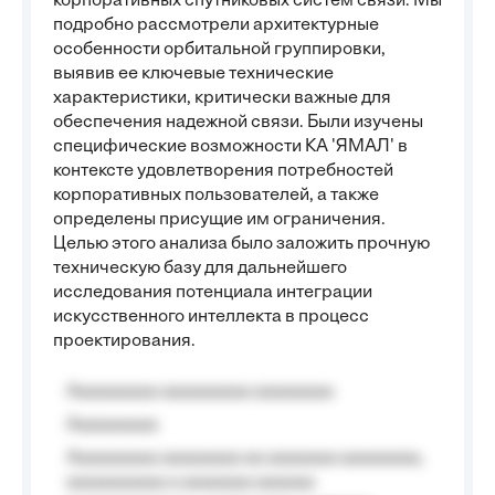
корпоративных спутниковых систем связи. Мы
подробно рассмотрели архитектурные
особенности орбитальной группировки,
выявив ее ключевые технические
характеристики, критически важные для
обеспечения надежной связи. Были изучены
специфические возможности КА 'ЯМАЛ' в
контексте удовлетворения потребностей
корпоративных пользователей, а также
определены присущие им ограничения.
Целью этого анализа было заложить прочную
техническую базу для дальнейшего
исследования потенциала интеграции
искусственного интеллекта в процесс
проектирования.
Aaaaaaaaa aaaaaaaaa aaaaaaaa
Aaaaaaaaa
Aaaaaaaaa aaaaaaaa aa aaaaaaa aaaaaaaa,
aaaaaaaaaa a aaaaaaa aaaaaa