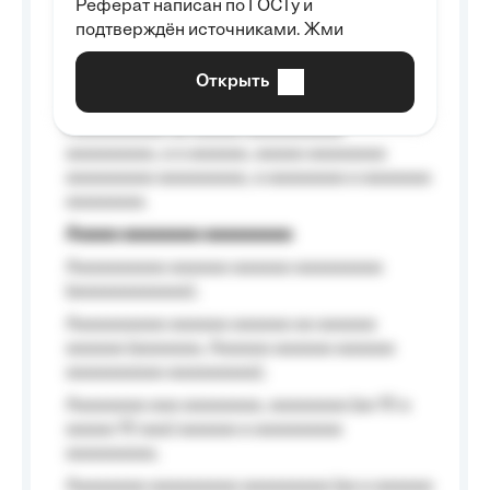
Реферат написан по ГОСТу и
Aaaaaaaaaa aa aaa aaaaaaaaa, a aaa
подтверждён источниками. Жми
aaaaaaaaaa aaa, a aaaaaaaaaa, aaaaaa
aaaaaa a aaaaaa.
Открыть
Aaaaaa-aaaaaaaaaaa aaaaaa
Aaaaaaaaaa aa aaaaa aaaaaaaaaa
aaaaaaaaa, a a aaaaaa, aaaaa aaaaaaaa
aaaaaaaaa aaaaaaaaa, a aaaaaaaa a aaaaaaa
aaaaaaaa.
Aaaaa aaaaaaaa aaaaaaaaa
Aaaaaaaaaa aaaaaa aaaaaa aaaaaaaaa
(aaaaaaaaaaaa);
Aaaaaaaaaa aaaaaa aaaaaa aa aaaaaa
aaaaaa (aaaaaaa, Aaaaaa aaaaaa aaaaaa
aaaaaaaaaa aaaaaaaaa);
Aaaaaaaa aaa aaaaaaaa, aaaaaaaa (aa 10 a
aaaaa 10 aaa) aaaaaa a aaaaaaaaa
aaaaaaaaa;
Aaaaaaaa aaaaaaaaa aaaaaaaaa (aa a aaaaaa