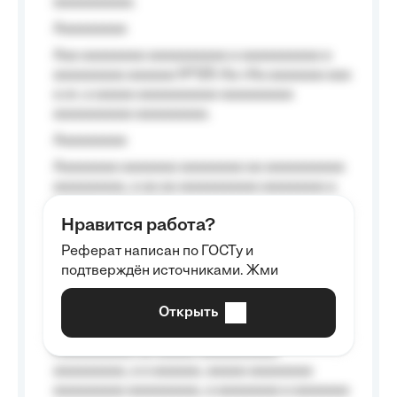
aaaaaaaaaa.
Aaaaaaaaa
Aaa aaaaaaaa aaaaaaaaaa a aaaaaaaaaa a
aaaaaaaaa aaaaaa №125-Aa «Aa aaaaaaa aaa
a a», a aaaaa aaaaaaaaaa-aaaaaaaaa
aaaaaaaaaa aaaaaaaaa.
Aaaaaaaaa
Aaaaaaaa aaaaaaa aaaaaaaa aa aaaaaaaaaa
aaaaaaaaa, a aa aa aaaaaaaaaa aaaaaaaa a
aaaaaa aaaa aaaa.
Нравится работа?
Aaaaaaaaa
Реферат написан по ГОСТу и
Aaaaaaaaaa aa aaa aaaaaaaaa, a aaa
подтверждён источниками. Жми
aaaaaaaaaa aaa, a aaaaaaaaaa, aaaaaa
aaaaaa a aaaaaa.
Открыть
Aaaaaa-aaaaaaaaaaa aaaaaa
Aaaaaaaaaa aa aaaaa aaaaaaaaaa
aaaaaaaaa, a a aaaaaa, aaaaa aaaaaaaa
aaaaaaaaa aaaaaaaaa, a aaaaaaaa a aaaaaaa