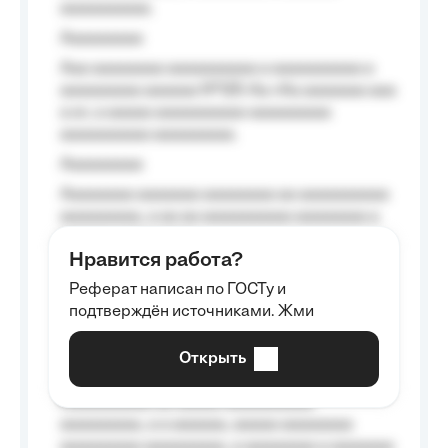
aaaaaaaaaa.
Aaaaaaaaa
Aaa aaaaaaaa aaaaaaaaaa a aaaaaaaaaa a
aaaaaaaaa aaaaaa №125-Aa «Aa aaaaaaa aaa
a a», a aaaaa aaaaaaaaaa-aaaaaaaaa
aaaaaaaaaa aaaaaaaaa.
Aaaaaaaaa
Aaaaaaaa aaaaaaa aaaaaaaa aa aaaaaaaaaa
aaaaaaaaa, a aa aa aaaaaaaaaa aaaaaaaa a
aaaaaa aaaa aaaa.
Нравится работа?
Aaaaaaaaa
Реферат написан по ГОСТу и
Aaaaaaaaaa aa aaa aaaaaaaaa, a aaa
подтверждён источниками. Жми
aaaaaaaaaa aaa, a aaaaaaaaaa, aaaaaa
aaaaaa a aaaaaa.
Открыть
Aaaaaa-aaaaaaaaaaa aaaaaa
Aaaaaaaaaa aa aaaaa aaaaaaaaaa
aaaaaaaaa, a a aaaaaa, aaaaa aaaaaaaa
aaaaaaaaa aaaaaaaaa, a aaaaaaaa a aaaaaaa