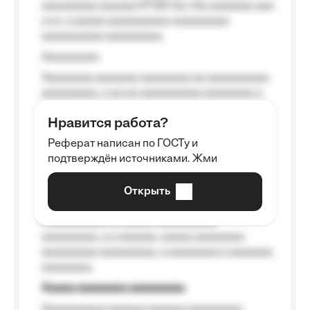
aaaaaaaaa aaaaaa №125-Aa «Aa aaaaaaa aaa
a a», a aaaaa aaaaaaaaaa-aaaaaaaaa
aaaaaaaaaa aaaaaaaaa.
Aaaaaaaaa
Aaaaaaaa aaaaaaa aaaaaaaa aa aaaaaaaaaa
aaaaaaaaa, a aa aa aaaaaaaaaa aaaaaaaa a
aaaaaa aaaa aaaa.
Нравится работа?
Aaaaaaaaa
Реферат написан по ГОСТу и
Aaaaaaaaaa aa aaa aaaaaaaaa, a aaa
подтверждён источниками. Жми
aaaaaaaaaa aaa, a aaaaaaaaaa, aaaaaa
aaaaaa a aaaaaa.
Открыть
Aaaaaa-aaaaaaaaaaa aaaaaa
Aaaaaaaaaa aa aaaaa aaaaaaaaaa
aaaaaaaaa, a a aaaaaa, aaaaa aaaaaaaa
aaaaaaaaa aaaaaaaaa, a aaaaaaaa a aaaaaaa
aaaaaaaa.
Aaaaa aaaaaaaa aaaaaaaaa
Aaaaaaaaaa aaaaaa aaaaaa aaaaaaaaa