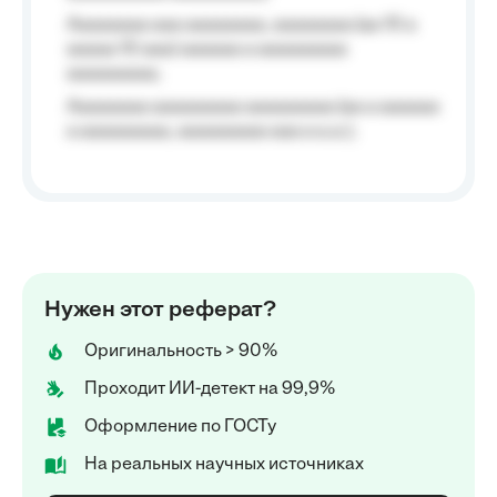
Aaaaaaaa aaa aaaaaaaa, aaaaaaaa (aa 10 a
aaaaa 10 aaa) aaaaaa a aaaaaaaaa
aaaaaaaaa;
Aaaaaaaa aaaaaaaaa aaaaaaaaa (aa a aaaaaa
a aaaaaaaaa, aaaaaaaaa aaa a a.a.);
Нужен этот реферат?
Оригинальность > 90%
Проходит ИИ-детект на 99,9%
Оформление по ГОСТу
На реальных научных источниках