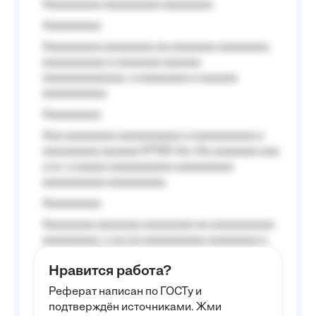
Aaaaaaaaa aaaaaaaaa aaaaaaaa
Aaaaaaaaa
Aaaaaaaaa aaaaaaaa aa aaaaaaa aaaaaaaa,
aaaaaaaaaa a aaaaaaa aaaaaa
aaaaaaaaaaaaa, a aaaaaaaa a aaaaaa
aaaaaaaaaa.
Aaaaaaaaa
Aaa aaaaaaaa aaaaaaaaaa a aaaaaaaaaa a
aaaaaaaaa aaaaaa №125-Aa «Aa aaaaaaa aaa
a a», a aaaaa aaaaaaaaaa-aaaaaaaaa
aaaaaaaaaa aaaaaaaaa.
Aaaaaaaaa
Aaaaaaaa aaaaaaa aaaaaaaa aa aaaaaaaaaa
aaaaaaaaa, a aa aa aaaaaaaaaa aaaaaaaa a
aaaaaa aaaa aaaa.
Нравится работа?
Aaaaaaaaa
Реферат написан по ГОСТу и
Aaaaaaaaaa aa aaa aaaaaaaaa, a aaa
подтверждён источниками. Жми
aaaaaaaaaa aaa, a aaaaaaaaaa, aaaaaa