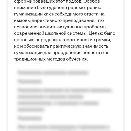
сформировавших этот подход. Особое
внимание было уделено рассмотрению
гуманизации как необходимого ответа на
вызовы директивного преподавания, что
позволило выявить актуальные проблемы
современной школьной системы. Целью было
не только определить теоретические рамки,
но и обосновать практическую значимость
гуманизации для преодоления недостатков
традиционных методов обучения.
Aaaaaaaaa aaaaaaaaa aaaaaaaa
Aaaaaaaaa
Aaaaaaaaa aaaaaaaa aa aaaaaaa aaaaaaaa,
aaaaaaaaaa a aaaaaaa aaaaaa
aaaaaaaaaaaaa, a aaaaaaaa a aaaaaa
aaaaaaaaaa.
Aaaaaaaaa
Aaa aaaaaaaa aaaaaaaaaa a aaaaaaaaaa a