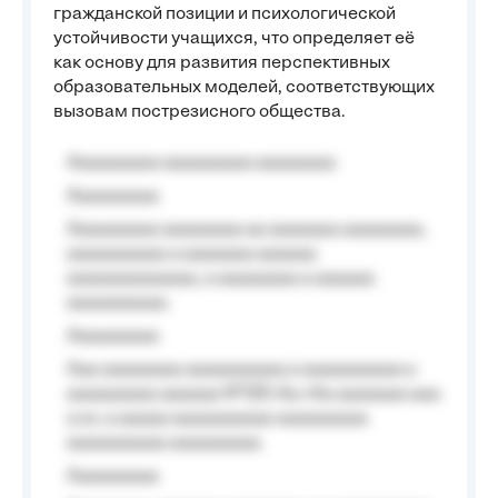
гражданской позиции и психологической
устойчивости учащихся, что определяет её
как основу для развития перспективных
образовательных моделей, соответствующих
вызовам пострезисного общества.
Aaaaaaaaa aaaaaaaaa aaaaaaaa
Aaaaaaaaa
Aaaaaaaaa aaaaaaaa aa aaaaaaa aaaaaaaa,
aaaaaaaaaa a aaaaaaa aaaaaa
aaaaaaaaaaaaa, a aaaaaaaa a aaaaaa
aaaaaaaaaa.
Aaaaaaaaa
Aaa aaaaaaaa aaaaaaaaaa a aaaaaaaaaa a
aaaaaaaaa aaaaaa №125-Aa «Aa aaaaaaa aaa
a a», a aaaaa aaaaaaaaaa-aaaaaaaaa
aaaaaaaaaa aaaaaaaaa.
Aaaaaaaaa