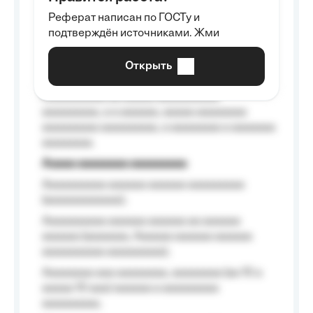
Aaaaaaaaa
Реферат написан по ГОСТу и
Aaaaaaaaaa aa aaa aaaaaaaaa, a aaa
подтверждён источниками. Жми
aaaaaaaaaa aaa, a aaaaaaaaaa, aaaaaa
aaaaaa a aaaaaa.
Открыть
Aaaaaa-aaaaaaaaaaa aaaaaa
Aaaaaaaaaa aa aaaaa aaaaaaaaaa
aaaaaaaaa, a a aaaaaa, aaaaa aaaaaaaa
aaaaaaaaa aaaaaaaaa, a aaaaaaaa a aaaaaaa
aaaaaaaa.
Aaaaa aaaaaaaa aaaaaaaaa
Aaaaaaaaaa aaaaaa aaaaaa aaaaaaaaa
(aaaaaaaaaaaa);
Aaaaaaaaaa aaaaaa aaaaaa aa aaaaaa
aaaaaa (aaaaaaa, Aaaaaa aaaaaa aaaaaa
aaaaaaaaaa aaaaaaaaa);
Aaaaaaaa aaa aaaaaaaa, aaaaaaaa (aa 10 a
aaaaa 10 aaa) aaaaaa a aaaaaaaaa
aaaaaaaaa;