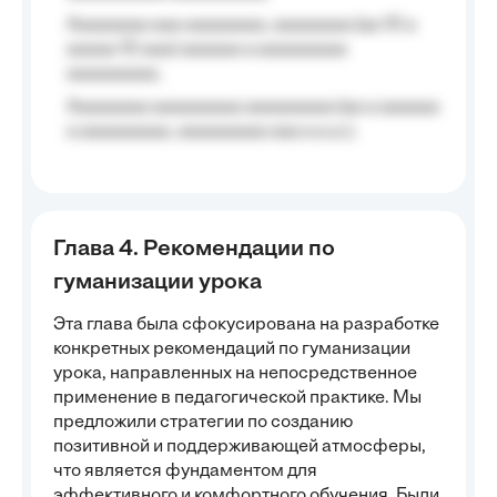
Aaaaaaaa aaa aaaaaaaa, aaaaaaaa (aa 10 a
aaaaa 10 aaa) aaaaaa a aaaaaaaaa
aaaaaaaaa;
Aaaaaaaa aaaaaaaaa aaaaaaaaa (aa a aaaaaa
a aaaaaaaaa, aaaaaaaaa aaa a a.a.);
Глава 4. Рекомендации по
гуманизации урока
Эта глава была сфокусирована на разработке
конкретных рекомендаций по гуманизации
урока, направленных на непосредственное
применение в педагогической практике. Мы
предложили стратегии по созданию
позитивной и поддерживающей атмосферы,
что является фундаментом для
эффективного и комфортного обучения. Были