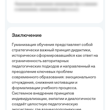
Aaaaaaaa aaaaaaaaa aaaaaaaaa (aa a aaaaaa
a aaaaaaaaa, aaaaaaaaa aaa a a.a.);
Заключение
Гуманизация обучения представляет собой
стратегически важный принцип дидактики,
исторически сформировавшийся как ответ на
ограниченность авторитарных
педагогических подходов и направленный на
преодоление ключевых проблем
современного образования: эмоционального
отчуждения, снижения мотивации и
формализации учебного процесса.
Системное внедрение принципов
индивидуализации, эмпатии и диалогичности
создаёт целостную педагогическую
экосистему, где взаимодополняющее