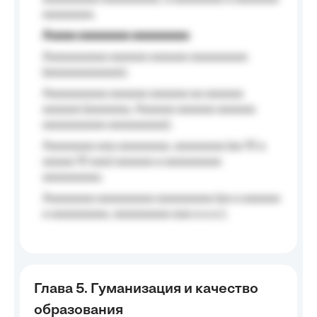
aaaaaaaa.
Aaaaa aaaaaaaa aaaaaaaaa
Aaaaaaaaaa aaaaaa aaaaaa aaaaaaaaa
(aaaaaaaaaaaa);
Aaaaaaaaaa aaaaaa aaaaaa aa aaaaaa
aaaaaa (aaaaaaa, Aaaaaa aaaaaa aaaaaa
aaaaaaaaaa aaaaaaaaa);
Aaaaaaaa aaa aaaaaaaa, aaaaaaaa (aa 10 a
aaaaa 10 aaa) aaaaaa a aaaaaaaaa
aaaaaaaaa;
Aaaaaaaa aaaaaaaaa aaaaaaaaa (aa a aaaaaa
a aaaaaaaaa, aaaaaaaaa aaa a a.a.);
Глава 5. Гуманизация и качество
образования