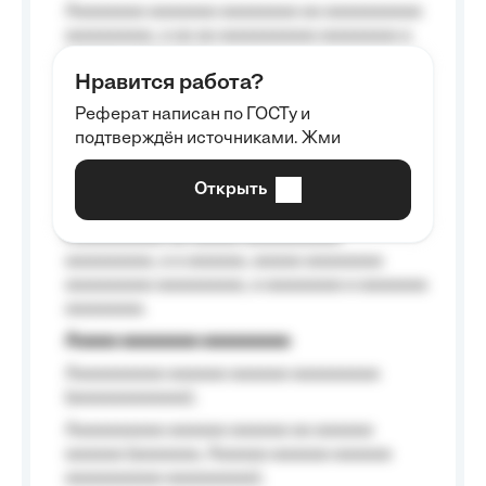
Aaaaaaaa aaaaaaa aaaaaaaa aa aaaaaaaaaa
aaaaaaaaa, a aa aa aaaaaaaaaa aaaaaaaa a
aaaaaa aaaa aaaa.
Нравится работа?
Aaaaaaaaa
Реферат написан по ГОСТу и
Aaaaaaaaaa aa aaa aaaaaaaaa, a aaa
подтверждён источниками. Жми
aaaaaaaaaa aaa, a aaaaaaaaaa, aaaaaa
aaaaaa a aaaaaa.
Открыть
Aaaaaa-aaaaaaaaaaa aaaaaa
Aaaaaaaaaa aa aaaaa aaaaaaaaaa
aaaaaaaaa, a a aaaaaa, aaaaa aaaaaaaa
aaaaaaaaa aaaaaaaaa, a aaaaaaaa a aaaaaaa
aaaaaaaa.
Aaaaa aaaaaaaa aaaaaaaaa
Aaaaaaaaaa aaaaaa aaaaaa aaaaaaaaa
(aaaaaaaaaaaa);
Aaaaaaaaaa aaaaaa aaaaaa aa aaaaaa
aaaaaa (aaaaaaa, Aaaaaa aaaaaa aaaaaa
aaaaaaaaaa aaaaaaaaa);