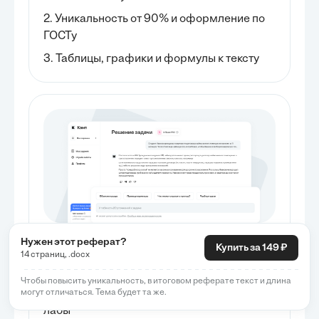
2. Уникальность от 90% и оформление по
ГОСТу
3. Таблицы, графики и формулы к тексту
Нужен этот реферат?
Выполняй учебные задания
Купить за 149 ₽
14 страниц, .docx
1. Подробный разбор решения от AI
Чтобы повысить уникальность, в итоговом реферате текст и длина
могут отличаться. Тема будет та же.
2. Ответы за 1 минуту на домашки, тесты,
лабы