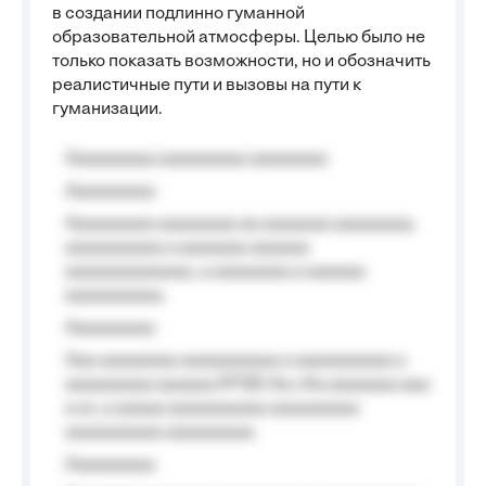
в создании подлинно гуманной
образовательной атмосферы. Целью было не
только показать возможности, но и обозначить
реалистичные пути и вызовы на пути к
гуманизации.
Aaaaaaaaa aaaaaaaaa aaaaaaaa
Aaaaaaaaa
Aaaaaaaaa aaaaaaaa aa aaaaaaa aaaaaaaa,
aaaaaaaaaa a aaaaaaa aaaaaa
aaaaaaaaaaaaa, a aaaaaaaa a aaaaaa
aaaaaaaaaa.
Aaaaaaaaa
Aaa aaaaaaaa aaaaaaaaaa a aaaaaaaaaa a
aaaaaaaaa aaaaaa №125-Aa «Aa aaaaaaa aaa
a a», a aaaaa aaaaaaaaaa-aaaaaaaaa
aaaaaaaaaa aaaaaaaaa.
Aaaaaaaaa