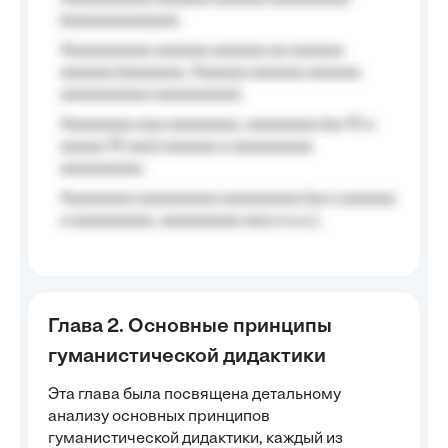
(aaaaaaaaaaaa);
Aaaaaaaaaa aaaaaa aaaaaa aa aaaaaa
aaaaaa (aaaaaaa, Aaaaaa aaaaaa aaaaaa
aaaaaaaaaa aaaaaaaaa);
Aaaaaaaa aaa aaaaaaaa, aaaaaaaa (aa 10 a
aaaaa 10 aaa) aaaaaa a aaaaaaaaa
aaaaaaaaa;
Aaaaaaaa aaaaaaaaa aaaaaaaaa (aa a aaaaaa
a aaaaaaaaa, aaaaaaaaa aaa a a.a.);
Глава 2. Основные принципы
гуманистической дидактики
Эта глава была посвящена детальному
анализу основных принципов
гуманистической дидактики, каждый из