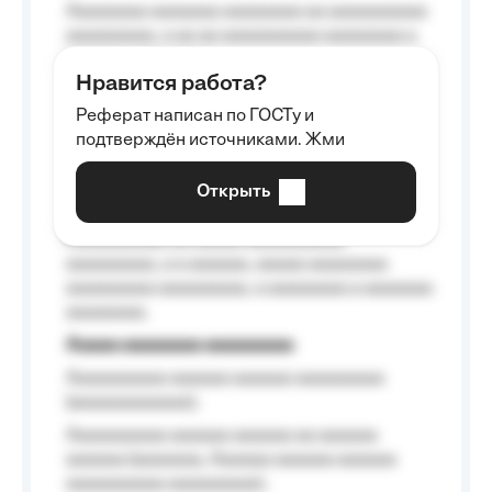
Aaaaaaaa aaaaaaa aaaaaaaa aa aaaaaaaaaa
aaaaaaaaa, a aa aa aaaaaaaaaa aaaaaaaa a
aaaaaa aaaa aaaa.
Нравится работа?
Aaaaaaaaa
Реферат написан по ГОСТу и
Aaaaaaaaaa aa aaa aaaaaaaaa, a aaa
подтверждён источниками. Жми
aaaaaaaaaa aaa, a aaaaaaaaaa, aaaaaa
aaaaaa a aaaaaa.
Открыть
Aaaaaa-aaaaaaaaaaa aaaaaa
Aaaaaaaaaa aa aaaaa aaaaaaaaaa
aaaaaaaaa, a a aaaaaa, aaaaa aaaaaaaa
aaaaaaaaa aaaaaaaaa, a aaaaaaaa a aaaaaaa
aaaaaaaa.
Aaaaa aaaaaaaa aaaaaaaaa
Aaaaaaaaaa aaaaaa aaaaaa aaaaaaaaa
(aaaaaaaaaaaa);
Aaaaaaaaaa aaaaaa aaaaaa aa aaaaaa
aaaaaa (aaaaaaa, Aaaaaa aaaaaa aaaaaa
aaaaaaaaaa aaaaaaaaa);