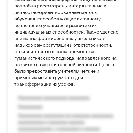
подробно рассмотрены интерактивные и
личностно-ориентированные методы
обучения, способствующие активному
вовлечению учащихся и развитию их
индивидуальных способностей. Также уделено
внимание формированию у школьников
навыков саморегуляции и ответственности,
что является ключевым элементом
гуманистического подхода, направленного на
развитие самостоятельной личности. Целью
было предоставить учителям четкие и
применимые инструменты для
трансформации их уроков.
Aaaaaaaaa aaaaaaaaa aaaaaaaa
Aaaaaaaaa
Aaaaaaaaa aaaaaaaa aa aaaaaaa aaaaaaaa,
aaaaaaaaaa a aaaaaaa aaaaaa
aaaaaaaaaaaaa, a aaaaaaaa a aaaaaa