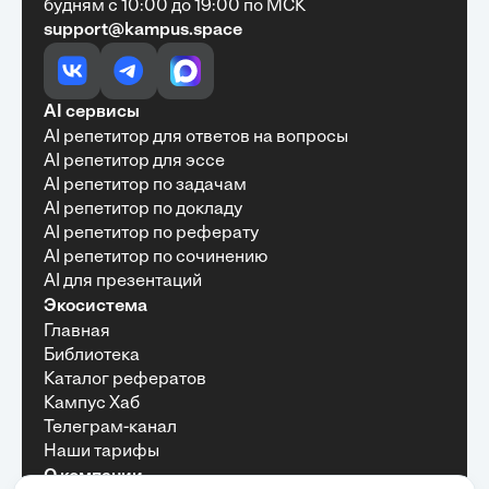
будням с 10:00 до 19:00 по МСК
support@kampus.space
Очень быстро, недорого, качественно,
доступно
•
Алексей Антонов
27 мая, 2025
Обучение с Кампус Хаб — очень экономит
AI сервисы
время с возможностю узнать много новой и
AI репетитор для ответов на вопросы
полезной информации. Рекомендую ...
AI репетитор для эссе
AI репетитор по задачам
AI репетитор по докладу
AI репетитор по реферату
Рекомендую Кампус АИ всем, кто хочет
AI репетитор по сочинению
учиться эффективно и с комфортом
AI для презентаций
•
Марина Щербакова
22 мая, 2025
Экосистема
Пользуюсь сайтом Кампус АИ уже несколько
Главная
месяцев и хочу отметить высокий уровень
Библиотека
удобства и информативности. Платформа
отлично подходит как для самостоятельного
Каталог рефератов
обучения, так и для профессионального
Кампус Хаб
развития — материалы структурированы,
Телеграм-канал
подача информации понятная, много практики и
Наши тарифы
актуальных примеров.
О компании