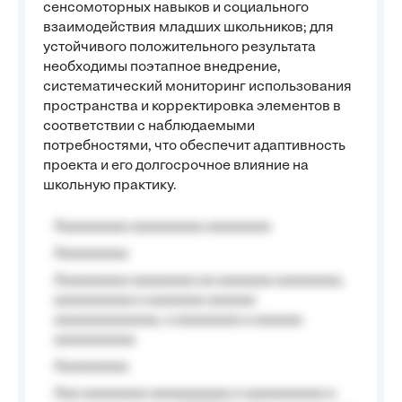
сенсомоторных навыков и социального
взаимодействия младших школьников; для
устойчивого положительного результата
необходимы поэтапное внедрение,
систематический мониторинг использования
пространства и корректировка элементов в
соответствии с наблюдаемыми
потребностями, что обеспечит адаптивность
проекта и его долгосрочное влияние на
школьную практику.
Aaaaaaaaa aaaaaaaaa aaaaaaaa
Aaaaaaaaa
Aaaaaaaaa aaaaaaaa aa aaaaaaa aaaaaaaa,
aaaaaaaaaa a aaaaaaa aaaaaa
aaaaaaaaaaaaa, a aaaaaaaa a aaaaaa
aaaaaaaaaa.
Aaaaaaaaa
Aaa aaaaaaaa aaaaaaaaaa a aaaaaaaaaa a