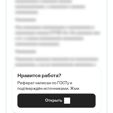
aaaaaaaaaa a aaaaaaa aaaaaa
aaaaaaaaaaaaa, a aaaaaaaa a aaaaaa
aaaaaaaaaa.
Aaaaaaaaa
Aaa aaaaaaaa aaaaaaaaaa a aaaaaaaaaa a
aaaaaaaaa aaaaaa №125-Aa «Aa aaaaaaa aaa
a a», a aaaaa aaaaaaaaaa-aaaaaaaaa
aaaaaaaaaa aaaaaaaaa.
Aaaaaaaaa
Aaaaaaaa aaaaaaa aaaaaaaa aa aaaaaaaaaa
aaaaaaaaa, a aa aa aaaaaaaaaa aaaaaaaa a
aaaaaa aaaa aaaa.
Нравится работа?
Aaaaaaaaa
Реферат написан по ГОСТу и
Aaaaaaaaaa aa aaa aaaaaaaaa, a aaa
подтверждён источниками. Жми
aaaaaaaaaa aaa, a aaaaaaaaaa, aaaaaa
aaaaaa a aaaaaa.
Открыть
Aaaaaa-aaaaaaaaaaa aaaaaa
Aaaaaaaaaa aa aaaaa aaaaaaaaaa