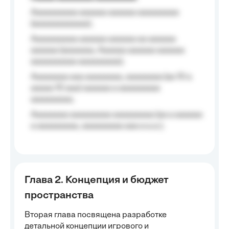
Aaaaaaaaaa aaaaaa aaaaaa aaaaaaaaa
(aaaaaaaaaaaa);
Aaaaaaaaaa aaaaaa aaaaaa aa aaaaaa
aaaaaa (aaaaaaa, Aaaaaa aaaaaa aaaaaa
aaaaaaaaaa aaaaaaaaa);
Aaaaaaaa aaa aaaaaaaa, aaaaaaaa (aa 10 a
aaaaa 10 aaa) aaaaaa a aaaaaaaaa
aaaaaaaaa;
Aaaaaaaa aaaaaaaaa aaaaaaaaa (aa a aaaaaa
a aaaaaaaaa, aaaaaaaaa aaa a a.a.);
Глава 2. Концепция и бюджет
пространства
Вторая глава посвящена разработке
детальной концепции игрового и