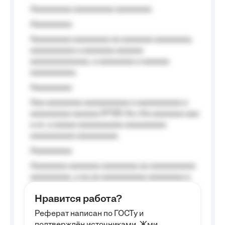
Aaaaaaaaa aaaaaaaaa aaaaaaaa
Aaaaaaaaa
Aaaaaaaaa aaaaaaaa aa aaaaaaa aaaaaaaa,
aaaaaaaaaa a aaaaaaa aaaaaa
aaaaaaaaaaaaa, a aaaaaaaa a aaaaaa
aaaaaaaaaa.
Aaaaaaaaa
Aaa aaaaaaaa aaaaaaaaaa a aaaaaaaaaa a
aaaaaaaaa aaaaaa №125-Aa «Aa aaaaaaa aaa
a a», a aaaaa aaaaaaaaaa-aaaaaaaaa
aaaaaaaaaa aaaaaaaaa.
Aaaaaaaaa
Aaaaaaaa aaaaaaa aaaaaaaa aa aaaaaaaaaa
aaaaaaaaa, a aa aa aaaaaaaaaa aaaaaaaa a
aaaaaa aaaa aaaa.
Нравится работа?
Aaaaaaaaa
Реферат написан по ГОСТу и
Aaaaaaaaaa aa aaa aaaaaaaaa, a aaa