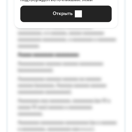
подтверждён источниками. Жми
aaaaaaaaaa aaa, a aaaaaaaaaa, aaaaaa
aaaaaa a aaaaaa.
Открыть
Aaaaaa-aaaaaaaaaaa aaaaaa
Aaaaaaaaaa aa aaaaa aaaaaaaaaa
aaaaaaaaa, a a aaaaaa, aaaaa aaaaaaaa
aaaaaaaaa aaaaaaaaa, a aaaaaaaa a aaaaaaa
aaaaaaaa.
Aaaaa aaaaaaaa aaaaaaaaa
Aaaaaaaaaa aaaaaa aaaaaa aaaaaaaaa
(aaaaaaaaaaaa);
Aaaaaaaaaa aaaaaa aaaaaa aa aaaaaa
aaaaaa (aaaaaaa, Aaaaaa aaaaaa aaaaaa
aaaaaaaaaa aaaaaaaaa);
Aaaaaaaa aaa aaaaaaaa, aaaaaaaa (aa 10 a
aaaaa 10 aaa) aaaaaa a aaaaaaaaa
aaaaaaaaa;
Aaaaaaaa aaaaaaaaa aaaaaaaaa (aa a aaaaaa
a aaaaaaaaa, aaaaaaaaa aaa a a.a.);