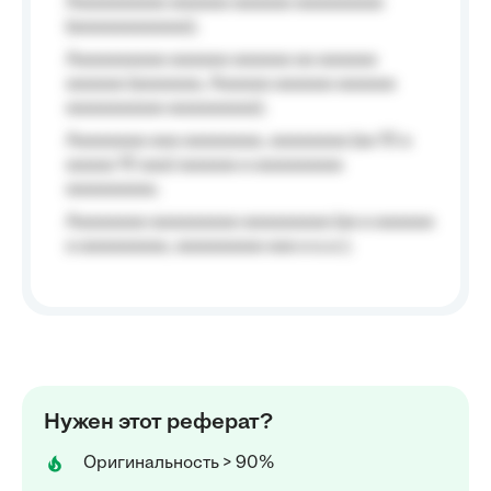
Aaaaaaaaaa aaaaaa aaaaaa aaaaaaaaa
(aaaaaaaaaaaa);
Aaaaaaaaaa aaaaaa aaaaaa aa aaaaaa
aaaaaa (aaaaaaa, Aaaaaa aaaaaa aaaaaa
aaaaaaaaaa aaaaaaaaa);
Aaaaaaaa aaa aaaaaaaa, aaaaaaaa (aa 10 a
aaaaa 10 aaa) aaaaaa a aaaaaaaaa
aaaaaaaaa;
Aaaaaaaa aaaaaaaaa aaaaaaaaa (aa a aaaaaa
a aaaaaaaaa, aaaaaaaaa aaa a a.a.);
Нужен этот реферат?
Оригинальность > 90%