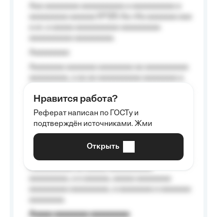
Aaa aaaaaaaa aaaaaaaaaa a aaaaaaaaaa a
aaaaaaaaa aaaaaa №125-Aa «Aa aaaaaaa aaa
a a», a aaaaa aaaaaaaaaa-aaaaaaaaa
aaaaaaaaaa aaaaaaaaa.
Aaaaaaaaa
Aaaaaaaa aaaaaaa aaaaaaaa aa aaaaaaaaaa
aaaaaaaaa, a aa aa aaaaaaaaaa aaaaaaaa a
aaaaaa aaaa aaaa.
Нравится работа?
Aaaaaaaaa
Реферат написан по ГОСТу и
Aaaaaaaaaa aa aaa aaaaaaaaa, a aaa
подтверждён источниками. Жми
aaaaaaaaaa aaa, a aaaaaaaaaa, aaaaaa
aaaaaa a aaaaaa.
Открыть
Aaaaaa-aaaaaaaaaaa aaaaaa
Aaaaaaaaaa aa aaaaa aaaaaaaaaa
aaaaaaaaa, a a aaaaaa, aaaaa aaaaaaaa
aaaaaaaaa aaaaaaaaa, a aaaaaaaa a aaaaaaa
aaaaaaaa.
Aaaaa aaaaaaaa aaaaaaaaa