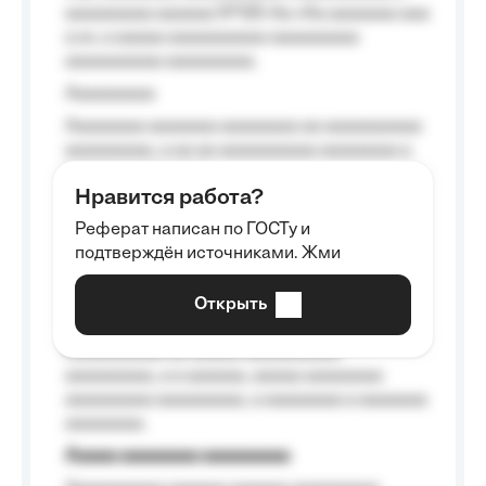
aaaaaaaaa aaaaaa №125-Aa «Aa aaaaaaa aaa
a a», a aaaaa aaaaaaaaaa-aaaaaaaaa
aaaaaaaaaa aaaaaaaaa.
Aaaaaaaaa
Aaaaaaaa aaaaaaa aaaaaaaa aa aaaaaaaaaa
aaaaaaaaa, a aa aa aaaaaaaaaa aaaaaaaa a
aaaaaa aaaa aaaa.
Нравится работа?
Aaaaaaaaa
Реферат написан по ГОСТу и
Aaaaaaaaaa aa aaa aaaaaaaaa, a aaa
подтверждён источниками. Жми
aaaaaaaaaa aaa, a aaaaaaaaaa, aaaaaa
aaaaaa a aaaaaa.
Открыть
Aaaaaa-aaaaaaaaaaa aaaaaa
Aaaaaaaaaa aa aaaaa aaaaaaaaaa
aaaaaaaaa, a a aaaaaa, aaaaa aaaaaaaa
aaaaaaaaa aaaaaaaaa, a aaaaaaaa a aaaaaaa
aaaaaaaa.
Aaaaa aaaaaaaa aaaaaaaaa