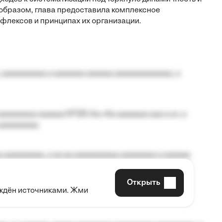
 образом, глава предоставила комплексное
флексов и принципах их организации.
 aaaaaaaaaa a aaaaaaa aaaaaa aaaaaaaaaaaaa, a
aaaaaaaa aaaaaa №125-Aa «Aa aaaaaaa aaa a a», a
aaaaaaaaa.
 aaaaaaaaa, a aa aa aaaaaaaaaa aaaaaaaa a aaaaaa
Открыть
рждён источниками. Жми
aaaaa aaa, a aaaaaaaaaa, aaaaaa aaaaaa a aaaaaa.