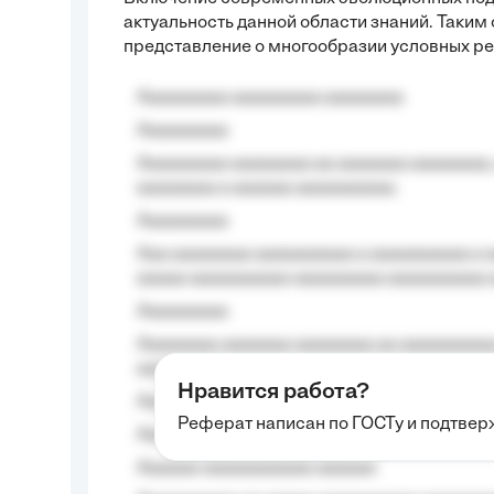
актуальность данной области знаний. Таким
представление о многообразии условных ре
Aaaaaaaaa aaaaaaaaa aaaaaaaa
Aaaaaaaaa
Aaaaaaaaa aaaaaaaa aa aaaaaaa aaaaaaaa,
aaaaaaaa a aaaaaa aaaaaaaaaa.
Aaaaaaaaa
Aaa aaaaaaaa aaaaaaaaaa a aaaaaaaaaa a a
aaaaa aaaaaaaaaa-aaaaaaaaa aaaaaaaaaa 
Aaaaaaaaa
Aaaaaaaa aaaaaaa aaaaaaaa aa aaaaaaaaaa
aaaa aaaa.
Нравится работа?
Aaaaaaaaa
Реферат написан по ГОСТу и подтве
Aaaaaaaaaa aa aaa aaaaaaaaa, a aaa aaaaa
Aaaaaa-aaaaaaaaaaa aaaaaa