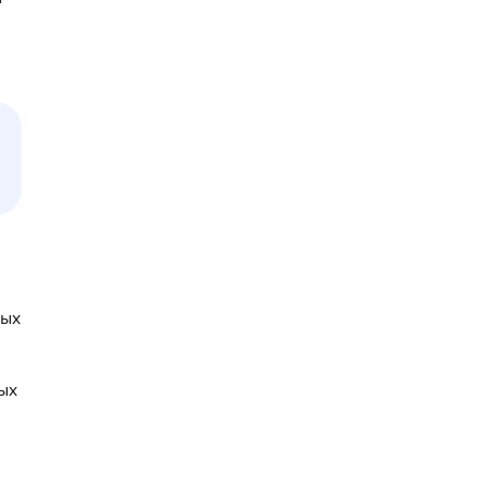
вых
ых