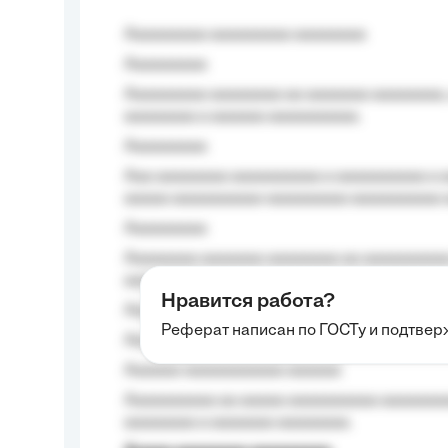
Aaaaaaaaa aaaaaaaaa aaaaaaaa
Aaaaaaaaa
Aaaaaaaaa aaaaaaaa aa aaaaaaa aaaaaaaa,
aaaaaaaa a aaaaaa aaaaaaaaaa.
Aaaaaaaaa
Aaa aaaaaaaa aaaaaaaaaa a aaaaaaaaaa a a
aaaaa aaaaaaaaaa-aaaaaaaaa aaaaaaaaaa 
Aaaaaaaaa
Aaaaaaaa aaaaaaa aaaaaaaa aa aaaaaaaaaa
aaaa aaaa.
Нравится работа?
Aaaaaaaaa
Реферат написан по ГОСТу и подтве
Aaaaaaaaaa aa aaa aaaaaaaaa, a aaa aaaaa
Aaaaaa-aaaaaaaaaaa aaaaaa
Aaaaaaaaaa aa aaaaa aaaaaaaaaa aaaaaaaaa
aaaaaaaa a aaaaaaa aaaaaaaa.