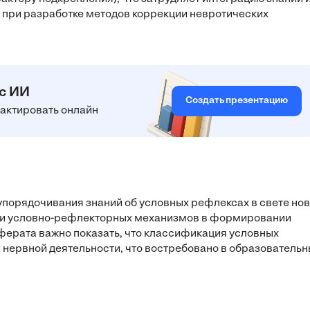
, при разработке методов коррекции невротических
 с ИИ
Создать презентацию
едактировать онлайн
порядочивания знаний об условных рефлексах в свете но
оли условно-рефлекторных механизмов в формировании
ферата важно показать, что классификация условных
нервной деятельности, что востребовано в образовательн