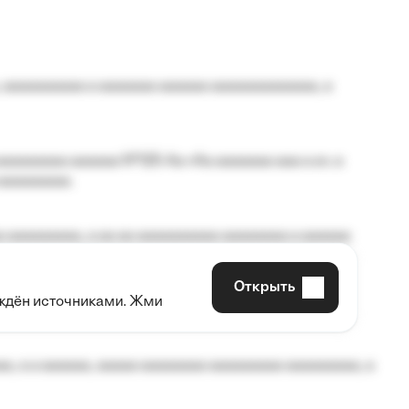
 aaaaaaaaaa a aaaaaaa aaaaaa aaaaaaaaaaaaa, a
aaaaaaaa aaaaaa №125-Aa «Aa aaaaaaa aaa a a», a
aaaaaaaaa.
 aaaaaaaaa, a aa aa aaaaaaaaaa aaaaaaaa a aaaaaa
Открыть
рждён источниками. Жми
aaaaa aaa, a aaaaaaaaaa, aaaaaa aaaaaa a aaaaaa.
, a a aaaaaa, aaaaa aaaaaaaa aaaaaaaaa aaaaaaaaa, a