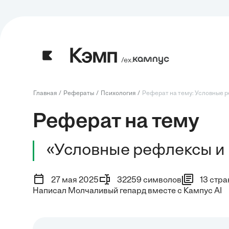
/ех.
Главная
Рефераты
Психология
Реферат на тему: Условные ре
Реферат на тему
«Условные рефлексы и 
27 мая 2025
32259 символов
13 стра
Написал Молчаливый гепард вместе с Кампус AI