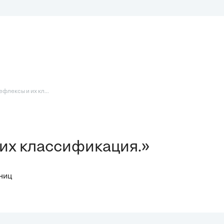
флексы и их кл...
их классификация.»
ниц