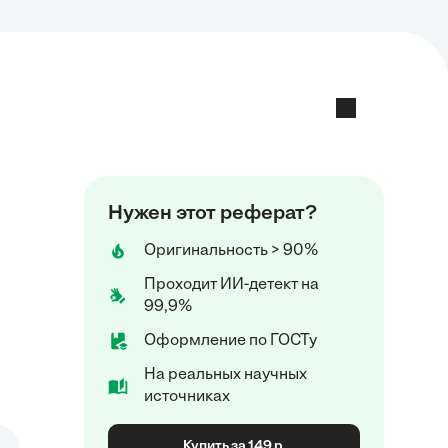
Нужен этот реферат?
Оригинальность > 90%
Проходит ИИ-детект на
99,9%
Оформление по ГОСТу
На реальных научных
источниках
Купить за 149 р.