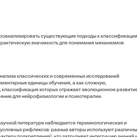
проанализировать существующие подходы к классификаци
 практическую значимость для понимания механизмов
 анализа классических и современных исследований
ементарные единицы обучения, а как сложную,
 классификация которых отражает эволюционное развити
чение для нейрофизиологии и психотерапии.
научной литературе наблюдается терминологическая и
 условных рефлексов: разные авторы используют различн
рактеру подкрепления), что затрудняет интеграцию знаний 