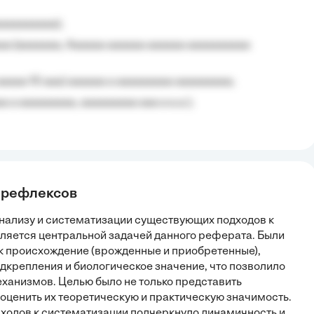
aaaaaaaaa);
aa (aaaaaaa, Aaaaaa aaaaaa aaaaaa aaaaaaaaaa
aaaaa 10 aaa) aaaaaa a aaaaaaaaa aaaaaaaaa;
 a aaaaaaaaa, aaaaaaaaa aaa a a.a.);
и рефлексов
нализу и систематизации существующих подходов к
ляется центральной задачей данного реферата. Были
к происхождение (врожденные и приобретенные),
одкрепления и биологическое значение, что позволило
еханизмов. Целью было не только представить
оценить их теоретическую и практическую значимость.
одов к систематизации подчеркнуло динамичность и