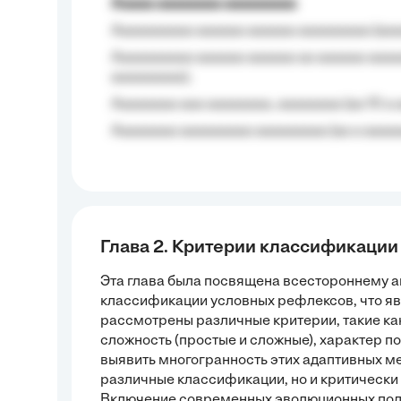
Aaaaa aaaaaaaa aaaaaaaaa
Aaaaaaaaaa aaaaaa aaaaaa aaaaaaaaa (aaa
Aaaaaaaaaa aaaaaa aaaaaa aa aaaaaa aaaa
aaaaaaaaa);
Aaaaaaaa aaa aaaaaaaa, aaaaaaaa (aa 10 a 
Aaaaaaaa aaaaaaaaa aaaaaaaaa (aa a aaaaaa
Глава 2. Критерии классификаци
Эта глава была посвящена всестороннему а
классификации условных рефлексов, что яв
рассмотрены различные критерии, такие ка
сложность (простые и сложные), характер п
выявить многогранность этих адаптивных м
различные классификации, но и критически 
Включение современных эволюционных подх