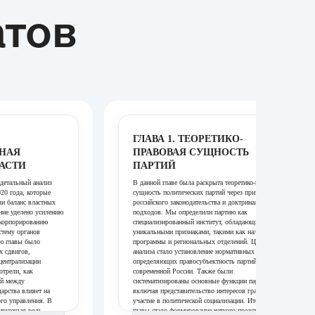
атов
ГЛАВА 1. ТЕОРЕТИКО-
НАЯ
ПРАВОВАЯ СУЩНОСТЬ
ЛАСТИ
ПАРТИЙ
 детальный анализ
В данной главе была раскрыта теоретико-правовая
20 года, которые
сущность политических партий через призму
и баланс властных
российского законодательства и доктринальных
ние уделено усилению
подходов. Мы определили партию как
нкорпорированию
специализированный институт, обладающий
стему органов
уникальными признаками, такими как наличие
ью главы было
программы и региональных отделений. Целью
х сдвигов,
анализа стало установление нормативных рамок,
централизации
определяющих правосубъектность партий в
трели, как
современной России. Также были
ий между
систематизированы основные функции партий,
дарства влияет на
включая представительство интересов граждан и
ого управления. В
участие в политической социализации. Итогом
нирующая роль
главы стало формирование четкого представления о