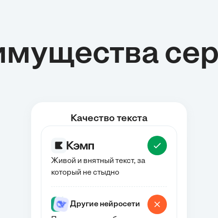
новой веро
письменнос
организаци
имущества сер
правовой и
стало важн
формирова
государств
реферате р
Качество текста
предпосылк
ход и наиб
Источники
последстви
Оформление по ГОСТу
устройства 
Живой и внятный текст, за
который не стыдно
развития го
Обоснование решения
Проверяет факты по реальным
учебникам
Поможет оформить работу
по ГОСТу
Другие нейросети
Объяснит решение по шагам,
Другие нейросети
чтобы ты понял суть