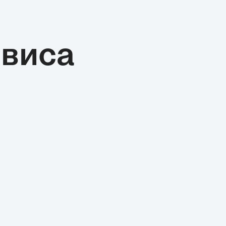
й на Русь пришли
ть, церковная
я, иные формы
виса
 социальной мысли, что
ым этапом в процессе
ния русской
енности. В настоящем
ассматриваются
и крещения Руси, его
олее значимые
я для политического
и культурного
сударства.