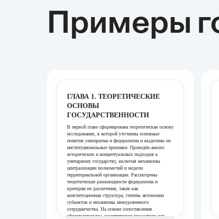
Примеры г
ГЛАВА 1. ТЕОРЕТИЧЕСКИЕ
ОСНОВЫ
ГОСУДАРСТВЕННОСТИ
В первой главе сформирована теоретическая основу
исследования, в которой уточнены основные
понятия унитаризма и федерализма и выделены их
институциональные признаки. Проведён анализ
исторических и концептуальных подходов к
унитарному государству, включая механизмы
централизации полномочий и модели
территориальной организации. Рассмотрены
теоретические разновидности федерализма и
критерии их различения, такие как
конституционная структура, степень автономии
субъектов и механизмы межуровневого
сотрудничества. На основе сопоставления
сформулированы аналитические показатели для