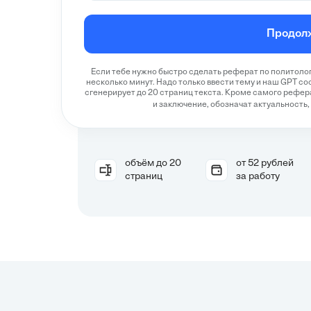
Продол
Если тебе нужно быстро сделать реферат по политолог
несколько минут. Надо только ввести тему и наш GPT со
сгенерирует до 20 страниц текста. Кроме самого рефер
и заключение, обозначат актуальность,
объём до 20
от 52 рублей
страниц
за работу