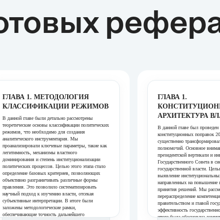
отовых рефер
ГЛАВА 1. МЕТОДОЛОГИЯ
ГЛАВА 1.
КЛАССИФИКАЦИИ РЕЖИМОВ
КОНСТИТУЦИОН
АРХИТЕКТУРА В
В данной главе были детально рассмотрены
теоретические основы классификации политических
В данной главе был проведен
режимов, что необходимо для создания
конституционных поправок 20
аналитического инструментария. Мы
существенно трансформировал
проанализировали ключевые параметры, такие как
полномочий. Основное внима
легитимность, механизмы властного
президентской вертикали и и
доминирования и степень институционализации
Государственного Совета в си
политических процессов. Целью этого этапа стало
государственной власти. Цел
определение базовых критериев, позволяющих
выявление институциональны
объективно разграничивать различные формы
направленных на повышение 
правления. Это позволило систематизировать
принятия решений. Мы рассмо
научный подход к изучению власти, отсекая
перераспределение компетенц
субъективные интерпретации. В итоге были
правительством и главой госу
заложены методологические рамки,
эффективность государственн
обеспечивающие точность дальнейшего
итоге была обоснована доми