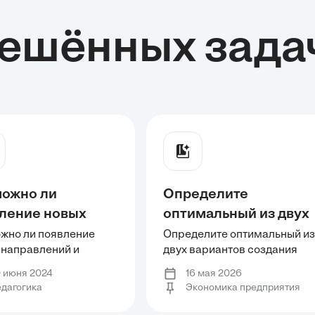
ешённых зада
ожно ли
Определите
ление новых
оптимальный из двух
авлений и
вариантов создания
жно ли появление
Определите оптимальный из
 направлений и
двух вариантов создания
лей воспитания
предприятия при
ей воспитания в
предприятия при условиях:
ровой и
условиях: оба
 июня 2024
16 мая 2026
ой и отечественной
оба варианта требуют
дагогика
Экономика предприятия
ественной
варианта требуют
ке? От чего это
капиталовложения в
тике? От чего это
капиталовложения в
ит? Дайте
размере 4,7 млн. дол.,