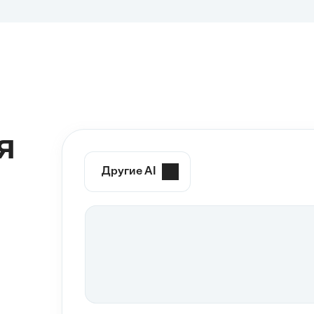
я
Другие AI