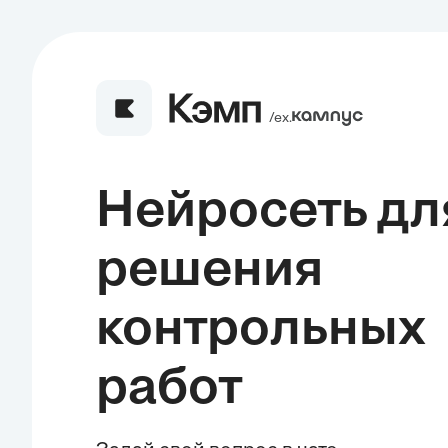
/ех.
Нейросеть дл
решения
контрольных
работ