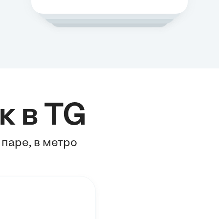
к в TG
 паре, в метро