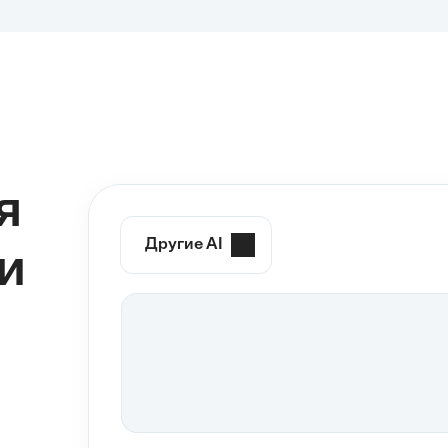
я
Другие AI
и