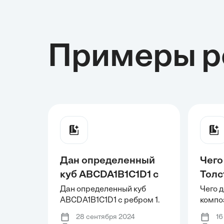
Примеры р
Дан определенный
Чего
куб ABCDA1B1C1D1 с
Толс
ребром 1. Нужно
ком
Дан определенный куб
Чего д
ABCDA1B1C1D1 с ребром 1.
компо
найти расстояние от
прие
Нужно найти расстояние от
контр
середины отрезка BC
собы
28 сентября 2024
16
середины отрезка BC до