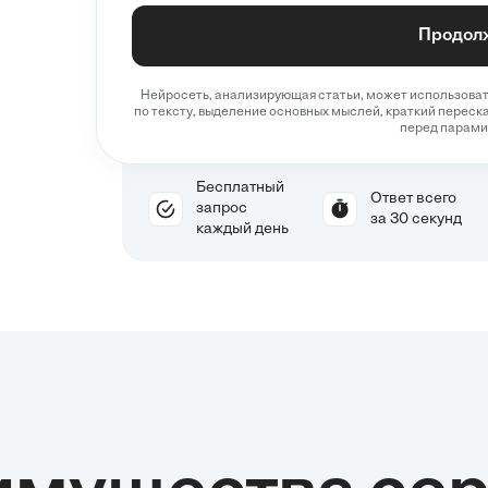
Продол
Нейросеть, анализирующая статьи, может использовать
по тексту, выделение основных мыслей, краткий переска
перед парами
Бесплатный
Ответ всего
запрос
за 30 секунд
каждый день