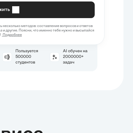
жить
 несколько методов: составление вопросов и ответов
з и другие. Поясни, что именно тебе нужно и высыпайся
!
Подробнее
Пользуется
AI обучен на
500000
2000000+
студентов
задач