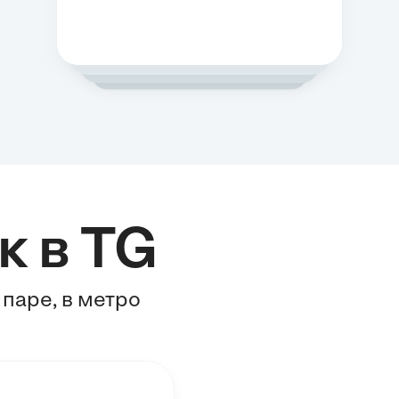
к в TG
 паре, в метро