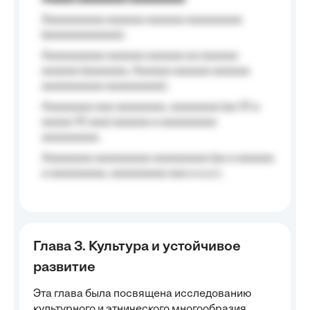
Aaaaaaaaaa aaaaaa aaaaaa aaaaaaaaa
(aaaaaaaaaaaa);
Aaaaaaaaaa aaaaaa aaaaaa aa aaaaaa
aaaaaa (aaaaaaa, Aaaaaa aaaaaa aaaaaa
aaaaaaaaaa aaaaaaaaa);
Aaaaaaaa aaa aaaaaaaa, aaaaaaaa (aa 10 a
aaaaa 10 aaa) aaaaaa a aaaaaaaaa
aaaaaaaaa;
Aaaaaaaa aaaaaaaaa aaaaaaaaa (aa a aaaaaa
a aaaaaaaaa, aaaaaaaaa aaa a a.a.);
Глава 3. Культура и устойчивое
развитие
Эта глава была посвящена исследованию
культурного и этнического многообразия