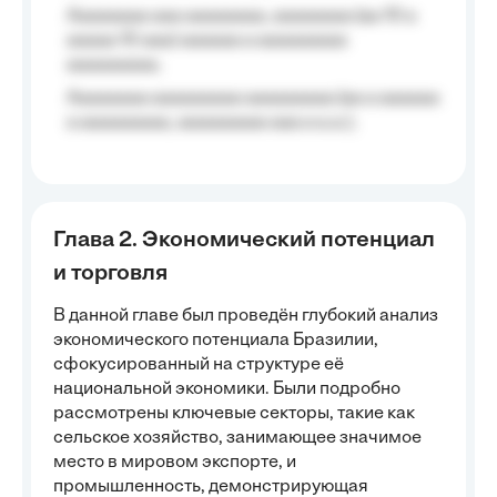
Aaaaaaaa aaa aaaaaaaa, aaaaaaaa (aa 10 a
aaaaa 10 aaa) aaaaaa a aaaaaaaaa
aaaaaaaaa;
Aaaaaaaa aaaaaaaaa aaaaaaaaa (aa a aaaaaa
a aaaaaaaaa, aaaaaaaaa aaa a a.a.);
Глава 2. Экономический потенциал
и торговля
В данной главе был проведён глубокий анализ
экономического потенциала Бразилии,
сфокусированный на структуре её
национальной экономики. Были подробно
рассмотрены ключевые секторы, такие как
сельское хозяйство, занимающее значимое
место в мировом экспорте, и
промышленность, демонстрирующая