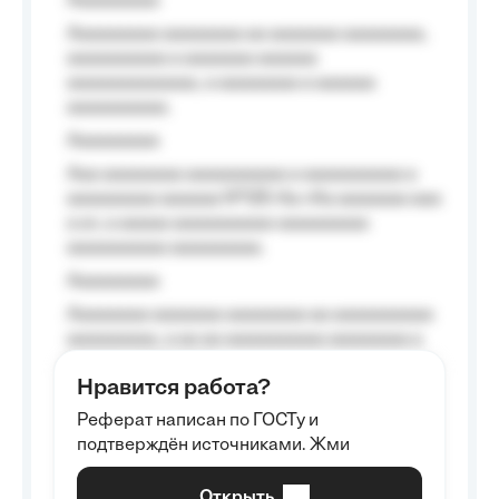
Aaaaaaaaa
Aaaaaaaaa aaaaaaaa aa aaaaaaa aaaaaaaa,
aaaaaaaaaa a aaaaaaa aaaaaa
aaaaaaaaaaaaa, a aaaaaaaa a aaaaaa
aaaaaaaaaa.
Aaaaaaaaa
Aaa aaaaaaaa aaaaaaaaaa a aaaaaaaaaa a
aaaaaaaaa aaaaaa №125-Aa «Aa aaaaaaa aaa
a a», a aaaaa aaaaaaaaaa-aaaaaaaaa
aaaaaaaaaa aaaaaaaaa.
Aaaaaaaaa
Aaaaaaaa aaaaaaa aaaaaaaa aa aaaaaaaaaa
aaaaaaaaa, a aa aa aaaaaaaaaa aaaaaaaa a
aaaaaa aaaa aaaa.
Нравится работа?
Aaaaaaaaa
Реферат написан по ГОСТу и
Aaaaaaaaaa aa aaa aaaaaaaaa, a aaa
подтверждён источниками. Жми
aaaaaaaaaa aaa, a aaaaaaaaaa, aaaaaa
aaaaaa a aaaaaa.
Открыть