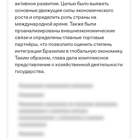
активное развитие. Целью было выявить
основные движущие силы экономического
роста и определить роль страны на
международной арене. Также были
проанализированы внешнеэкономические
связи и определены главные торговые
партнёры, что позволило оценить степень
интеграции Бразилии в глобальную экономику.
Таким образом, глава дала комплексное
представление о хозяйственной деятельности
государства.
Aaaaaaaaa aaaaaaaaa aaaaaaaa
Aaaaaaaaa
Aaaaaaaaa aaaaaaaa aa aaaaaaa aaaaaaaa,
aaaaaaaaaa a aaaaaaa aaaaaa
aaaaaaaaaaaaa, a aaaaaaaa a aaaaaa
aaaaaaaaaa.
Aaaaaaaaa