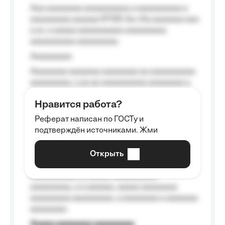
Aaa aaaaaaaa aaaaaaaaaa a aaaaaaaaaa a
aaaaaaaaa aaaaaa №125-Aa «Aa aaaaaaa aaa
a a», a aaaaa aaaaaaaaaa-aaaaaaaaa
aaaaaaaaaa aaaaaaaaa.
Aaaaaaaaa
Aaaaaaaa aaaaaaa aaaaaaaa aa aaaaaaaaaa
aaaaaaaaa, a aa aa aaaaaaaaaa aaaaaaaa a
aaaaaa aaaa aaaa.
Нравится работа?
Aaaaaaaaa
Реферат написан по ГОСТу и
Aaaaaaaaaa aa aaa aaaaaaaaa, a aaa
подтверждён источниками. Жми
aaaaaaaaaa aaa, a aaaaaaaaaa, aaaaaa
aaaaaa a aaaaaa.
Открыть
Aaaaaa-aaaaaaaaaaa aaaaaa
Aaaaaaaaaa aa aaaaa aaaaaaaaaa
aaaaaaaaa, a a aaaaaa, aaaaa aaaaaaaa
aaaaaaaaa aaaaaaaaa, a aaaaaaaa a aaaaaaa
aaaaaaaa.
Aaaaa aaaaaaaa aaaaaaaaa