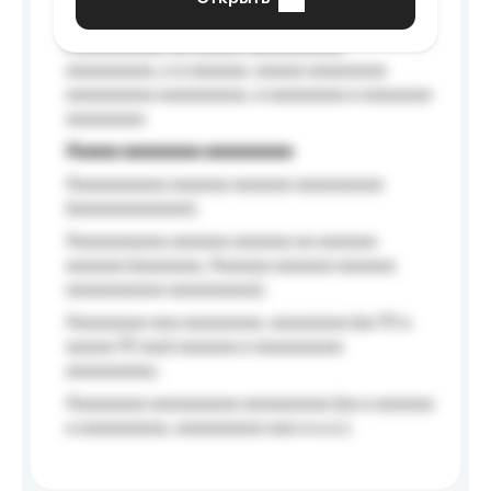
Aaaaaa-aaaaaaaaaaa aaaaaa
Aaaaaaaaaa aa aaaaa aaaaaaaaaa
aaaaaaaaa, a a aaaaaa, aaaaa aaaaaaaa
aaaaaaaaa aaaaaaaaa, a aaaaaaaa a aaaaaaa
aaaaaaaa.
Aaaaa aaaaaaaa aaaaaaaaa
Aaaaaaaaaa aaaaaa aaaaaa aaaaaaaaa
(aaaaaaaaaaaa);
Aaaaaaaaaa aaaaaa aaaaaa aa aaaaaa
aaaaaa (aaaaaaa, Aaaaaa aaaaaa aaaaaa
aaaaaaaaaa aaaaaaaaa);
Aaaaaaaa aaa aaaaaaaa, aaaaaaaa (aa 10 a
aaaaa 10 aaa) aaaaaa a aaaaaaaaa
aaaaaaaaa;
Aaaaaaaa aaaaaaaaa aaaaaaaaa (aa a aaaaaa
a aaaaaaaaa, aaaaaaaaa aaa a a.a.);