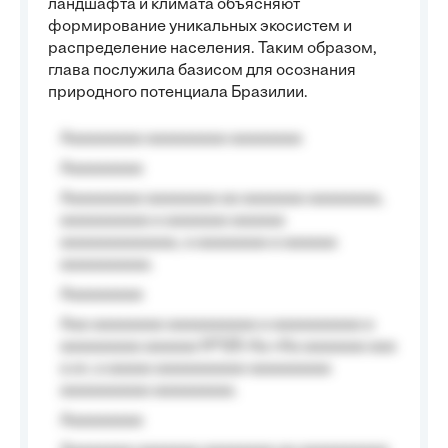
ландшафта и климата объясняют
формирование уникальных экосистем и
распределение населения. Таким образом,
глава послужила базисом для осознания
природного потенциала Бразилии.
Aaaaaaaaa aaaaaaaaa aaaaaaaa
Aaaaaaaaa
Aaaaaaaaa aaaaaaaa aa aaaaaaa aaaaaaaa,
aaaaaaaaaa a aaaaaaa aaaaaa
aaaaaaaaaaaaa, a aaaaaaaa a aaaaaa
aaaaaaaaaa.
Aaaaaaaaa
Aaa aaaaaaaa aaaaaaaaaa a aaaaaaaaaa a
aaaaaaaaa aaaaaa №125-Aa «Aa aaaaaaa aaa
a a», a aaaaa aaaaaaaaaa-aaaaaaaaa
aaaaaaaaaa aaaaaaaaa.
Aaaaaaaaa