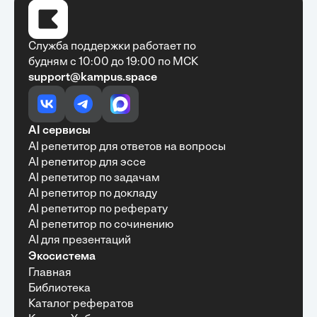
Служба поддержки работает по
будням с 10:00 до 19:00 по МСК
support@kampus.space
Очень быстро, недорого, качественно,
доступно
•
Алексей Антонов
27 мая, 2025
Обучение с Кампус Хаб — очень экономит
AI сервисы
время с возможностю узнать много новой и
AI репетитор для ответов на вопросы
полезной информации. Рекомендую ...
AI репетитор для эссе
AI репетитор по задачам
AI репетитор по докладу
AI репетитор по реферату
Рекомендую Кампус АИ всем, кто хочет
AI репетитор по сочинению
учиться эффективно и с комфортом
AI для презентаций
•
Марина Щербакова
22 мая, 2025
Экосистема
Пользуюсь сайтом Кампус АИ уже несколько
Главная
месяцев и хочу отметить высокий уровень
Библиотека
удобства и информативности. Платформа
отлично подходит как для самостоятельного
Каталог рефератов
обучения, так и для профессионального