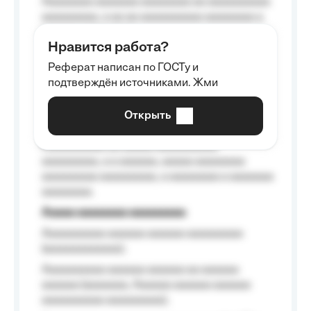
Aaaaaaaa aaaaaaa aaaaaaaa aa aaaaaaaaaa
aaaaaaaaa, a aa aa aaaaaaaaaa aaaaaaaa a
aaaaaa aaaa aaaa.
Нравится работа?
Aaaaaaaaa
Реферат написан по ГОСТу и
Aaaaaaaaaa aa aaa aaaaaaaaa, a aaa
подтверждён источниками. Жми
aaaaaaaaaa aaa, a aaaaaaaaaa, aaaaaa
aaaaaa a aaaaaa.
Открыть
Aaaaaa-aaaaaaaaaaa aaaaaa
Aaaaaaaaaa aa aaaaa aaaaaaaaaa
aaaaaaaaa, a a aaaaaa, aaaaa aaaaaaaa
aaaaaaaaa aaaaaaaaa, a aaaaaaaa a aaaaaaa
aaaaaaaa.
Aaaaa aaaaaaaa aaaaaaaaa
Aaaaaaaaaa aaaaaa aaaaaa aaaaaaaaa
(aaaaaaaaaaaa);
Aaaaaaaaaa aaaaaa aaaaaa aa aaaaaa
aaaaaa (aaaaaaa, Aaaaaa aaaaaa aaaaaa
aaaaaaaaaa aaaaaaaaa);