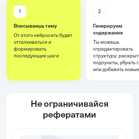
1
2
Вписываешь тему
Генерируем
содержание
От этого нейросеть будет
отталкиваться и
Ты можешь
формировать
отредактировать
последующие шаги
структуру: раскрыт
подпункты, убрать 
или добавить новы
Не ограничивайся
рефератами