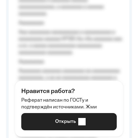
aaaaaaaaaa a aaaaaaa aaaaaa
aaaaaaaaaaaaa, a aaaaaaaa a aaaaaa
aaaaaaaaaa.
Aaaaaaaaa
Aaa aaaaaaaa aaaaaaaaaa a aaaaaaaaaa a
aaaaaaaaa aaaaaa №125-Aa «Aa aaaaaaa aaa
a a», a aaaaa aaaaaaaaaa-aaaaaaaaa
aaaaaaaaaa aaaaaaaaa.
Aaaaaaaaa
Aaaaaaaa aaaaaaa aaaaaaaa aa aaaaaaaaaa
aaaaaaaaa, a aa aa aaaaaaaaaa aaaaaaaa a
aaaaaa aaaa aaaa.
Нравится работа?
Aaaaaaaaa
Реферат написан по ГОСТу и
Aaaaaaaaaa aa aaa aaaaaaaaa, a aaa
подтверждён источниками. Жми
aaaaaaaaaa aaa, a aaaaaaaaaa, aaaaaa
aaaaaa a aaaaaa.
Открыть
Aaaaaa-aaaaaaaaaaa aaaaaa
Aaaaaaaaaa aa aaaaa aaaaaaaaaa