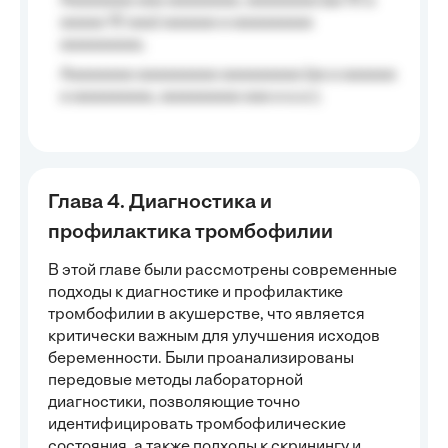
Aaaaaaaa aaa aaaaaaaa, aaaaaaaa (aa 10 a
aaaaa 10 aaa) aaaaaa a aaaaaaaaa
aaaaaaaaa;
Aaaaaaaa aaaaaaaaa aaaaaaaaa (aa a aaaaaa
a aaaaaaaaa, aaaaaaaaa aaa a a.a.);
Глава 4. Диагностика и
профилактика тромбофилии
В этой главе были рассмотрены современные
подходы к диагностике и профилактике
тромбофилии в акушерстве, что является
критически важным для улучшения исходов
беременности. Были проанализированы
передовые методы лабораторной
диагностики, позволяющие точно
идентифицировать тромбофилические
состояния, а также подходы к скринингу и