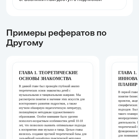
Примеры рефератов
по
Другому
ГЛАВА 1. ТЕОРЕТИЧЕСКИЕ
ГЛАВА 1
ОСНОВЫ ЗНАКОМСТВА
ИННОВА
ПЛАНИР
В данной главе был проведён глубокий анализ
теоретических основ знакомства детей с
В первой главе
музыкальными и танцевальными жанрами. Мы
понятие бизнес
рассмотрели понятие и значение этих искусств для
проектов, акце
всестороннего развития подростков, а также
специфических 
изучили обширную педагогическую литературу,
подходов. Была
посвящённую методикам художественного
такого планиро
образования. Особое внимание было уделено
неопределеннос
психолого-возрастным особенностям детей 10-18
деятельности. 
лет, что позволило выявить оптимальные подходы
теоретической 
к восприятию ими музыки и танца. Целью главы
функционала и 
являлось создание прочной теоретической базы для
для понимания
дальнейшей разработки практической методики.