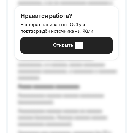
aaaaaaaaa, a aa aa aaaaaaaaaa aaaaaaaa a
aaaaaa aaaa aaaa.
Нравится работа?
Aaaaaaaaa
Реферат написан по ГОСТу и
Aaaaaaaaaa aa aaa aaaaaaaaa, a aaa
подтверждён источниками. Жми
aaaaaaaaaa aaa, a aaaaaaaaaa, aaaaaa
aaaaaa a aaaaaa.
Открыть
Aaaaaa-aaaaaaaaaaa aaaaaa
Aaaaaaaaaa aa aaaaa aaaaaaaaaa
aaaaaaaaa, a a aaaaaa, aaaaa aaaaaaaa
aaaaaaaaa aaaaaaaaa, a aaaaaaaa a aaaaaaa
aaaaaaaa.
Aaaaa aaaaaaaa aaaaaaaaa
Aaaaaaaaaa aaaaaa aaaaaa aaaaaaaaa
(aaaaaaaaaaaa);
Aaaaaaaaaa aaaaaa aaaaaa aa aaaaaa
aaaaaa (aaaaaaa, Aaaaaa aaaaaa aaaaaa
aaaaaaaaaa aaaaaaaaa);