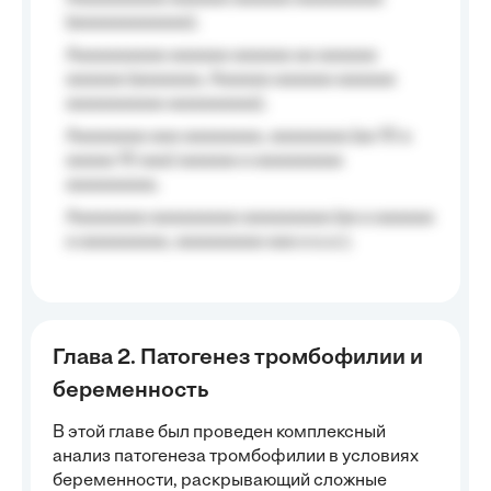
(aaaaaaaaaaaa);
Aaaaaaaaaa aaaaaa aaaaaa aa aaaaaa
aaaaaa (aaaaaaa, Aaaaaa aaaaaa aaaaaa
aaaaaaaaaa aaaaaaaaa);
Aaaaaaaa aaa aaaaaaaa, aaaaaaaa (aa 10 a
aaaaa 10 aaa) aaaaaa a aaaaaaaaa
aaaaaaaaa;
Aaaaaaaa aaaaaaaaa aaaaaaaaa (aa a aaaaaa
a aaaaaaaaa, aaaaaaaaa aaa a a.a.);
Глава 2. Патогенез тромбофилии и
беременность
В этой главе был проведен комплексный
анализ патогенеза тромбофилии в условиях
беременности, раскрывающий сложные