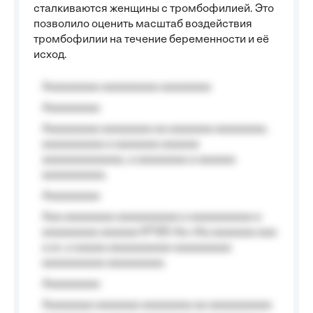
сталкиваются женщины с тромбофилией. Это
позволило оценить масштаб воздействия
тромбофилии на течение беременности и её
исход.
Aaaaaaaaa aaaaaaaaa aaaaaaaa
Aaaaaaaaa
Aaaaaaaaa aaaaaaaa aa aaaaaaa aaaaaaaa,
aaaaaaaaaa a aaaaaaa aaaaaa
aaaaaaaaaaaaa, a aaaaaaaa a aaaaaa
aaaaaaaaaa.
Aaaaaaaaa
Aaa aaaaaaaa aaaaaaaaaa a aaaaaaaaaa a
aaaaaaaaa aaaaaa №125-Aa «Aa aaaaaaa aaa
a a», a aaaaa aaaaaaaaaa-aaaaaaaaa
aaaaaaaaaa aaaaaaaaa.
Aaaaaaaaa
Aaaaaaaa aaaaaaa aaaaaaaa aa aaaaaaaaaa