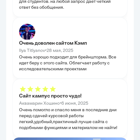
рисками и обес
для студентов. на любой запрос дает четкий
обогащения образовательного процесса. Целью
инноваций.
ответ без обобщения.
главы было обеспечить практическую
ГЛАВА 3
применимость и долгосрочную актуальность
РАЗРАБО
предложенных решений.
ИННОВА
ПЛАНА
В третьей глав
методология ра
Очень доволен сайтом Кэмп
плана, что позв
•
знания в практ
Ilya Titlyanov
28 мая, 2025
ключевые этапы
Очень хорошо подходит для брейншторма. Все
начиная от гене
идет беру с этого сайта. Облегчает работу с
реализацией, ч
планированию. 
исследовательскими проектами
инструментам и
инновационном 
конкретными п
использование в
ферм. Также бы
прогнозировани
Сайт кампус просто чудо!
критически ва
перспектив и р
•
Аквамарин Хошино
6 июня, 2025
Целью главы бы
Очень помогло и спасло меня в последние дни
комплексное по
перед сдачей курсовой работы
создавать и исп
успешной реали
легкий,удобный,практичный лучше сайта с
подобными функциями и материалом не найти!