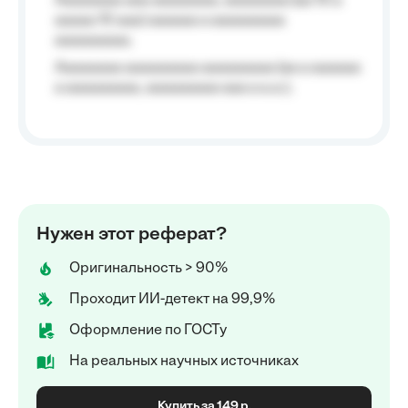
Aaaaaaaa aaa aaaaaaaa, aaaaaaaa (aa 10 a
aaaaa 10 aaa) aaaaaa a aaaaaaaaa
aaaaaaaaa;
Aaaaaaaa aaaaaaaaa aaaaaaaaa (aa a aaaaaa
a aaaaaaaaa, aaaaaaaaa aaa a a.a.);
Нужен этот реферат?
Оригинальность > 90%
Проходит ИИ-детект на 99,9%
Оформление по ГОСТу
На реальных научных источниках
Купить за 149 р.