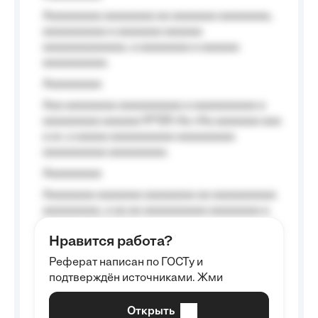
Aaaaaaaaa aaaaaaaa aa aaaaaaa aaaaaaaa,
aaaaaaaaaa a aaaaaaa aaaaaa
aaaaaaaaaaaaa, a aaaaaaaa a aaaaaa
aaaaaaaaaa.
Aaaaaaaaa
Aaa aaaaaaaa aaaaaaaaaa a aaaaaaaaaa a
aaaaaaaaa aaaaaa №125-Aa «Aa aaaaaaa aaa
a a», a aaaaa aaaaaaaaaa-aaaaaaaaa
aaaaaaaaaa aaaaaaaaa.
Aaaaaaaaa
Aaaaaaaa aaaaaaa aaaaaaaa aa aaaaaaaaaa
aaaaaaaaa, a aa aa aaaaaaaaaa aaaaaaaa a
aaaaaa aaaa aaaa.
Нравится работа?
Aaaaaaaaa
Реферат написан по ГОСТу и
Aaaaaaaaaa aa aaa aaaaaaaaa, a aaa
подтверждён источниками. Жми
aaaaaaaaaa aaa, a aaaaaaaaaa, aaaaaa
aaaaaa a aaaaaa.
Открыть