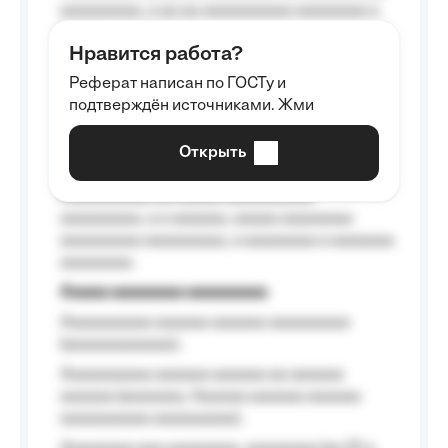
aaaaaaaaa, a aa aa aaaaaaaaaa aaaaaaaa a
aaaaaa aaaa aaaa.
Нравится работа?
Aaaaaaaaa
Реферат написан по ГОСТу и
Aaaaaaaaaa aa aaa aaaaaaaaa, a aaa
подтверждён источниками. Жми
aaaaaaaaaa aaa, a aaaaaaaaaa, aaaaaa
aaaaaa a aaaaaa.
Открыть
Aaaaaa-aaaaaaaaaaa aaaaaa
Aaaaaaaaaa aa aaaaa aaaaaaaaaa
aaaaaaaaa, a a aaaaaa, aaaaa aaaaaaaa
aaaaaaaaa aaaaaaaaa, a aaaaaaaa a aaaaaaa
aaaaaaaa.
Aaaaa aaaaaaaa aaaaaaaaa
Aaaaaaaaaa aaaaaa aaaaaa aaaaaaaaa
(aaaaaaaaaaaa);
Aaaaaaaaaa aaaaaa aaaaaa aa aaaaaa
aaaaaa (aaaaaaa, Aaaaaa aaaaaa aaaaaa
aaaaaaaaaa aaaaaaaaa);