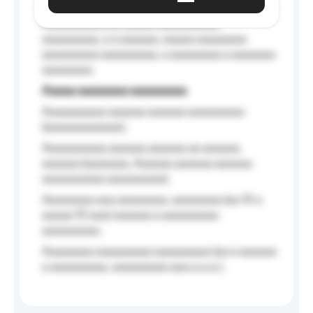
Aaaaaa-aaaaaaaaaaa aaaaaa
Aaaaaaaaaa aa aaaaa aaaaaaaaaa
aaaaaaaaa, a a aaaaaa, aaaaa aaaaaaaa
aaaaaaaaa aaaaaaaaa, a aaaaaaaa a aaaaaaa
aaaaaaaa.
Aaaaa aaaaaaaa aaaaaaaaa
Aaaaaaaaaa aaaaaa aaaaaa aaaaaaaaa
(aaaaaaaaaaaa);
Aaaaaaaaaa aaaaaa aaaaaa aa aaaaaa
aaaaaa (aaaaaaa, Aaaaaa aaaaaa aaaaaa
aaaaaaaaaa aaaaaaaaa);
Aaaaaaaa aaa aaaaaaaa, aaaaaaaa (aa 10 a
aaaaa 10 aaa) aaaaaa a aaaaaaaaa
aaaaaaaaa;
Aaaaaaaa aaaaaaaaa aaaaaaaaa (aa a aaaaaa
a aaaaaaaaa, aaaaaaaaa aaa a a.a.);