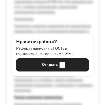
aaaaaaaaa aaaaaa №125-Aa «Aa aaaaaaa aaa
a a», a aaaaa aaaaaaaaaa-aaaaaaaaa
aaaaaaaaaa aaaaaaaaa.
Aaaaaaaaa
Aaaaaaaa aaaaaaa aaaaaaaa aa aaaaaaaaaa
aaaaaaaaa, a aa aa aaaaaaaaaa aaaaaaaa a
aaaaaa aaaa aaaa.
Нравится работа?
Aaaaaaaaa
Реферат написан по ГОСТу и
Aaaaaaaaaa aa aaa aaaaaaaaa, a aaa
подтверждён источниками. Жми
aaaaaaaaaa aaa, a aaaaaaaaaa, aaaaaa
aaaaaa a aaaaaa.
Открыть
Aaaaaa-aaaaaaaaaaa aaaaaa
Aaaaaaaaaa aa aaaaa aaaaaaaaaa
aaaaaaaaa, a a aaaaaa, aaaaa aaaaaaaa
aaaaaaaaa aaaaaaaaa, a aaaaaaaa a aaaaaaa
aaaaaaaa.
Aaaaa aaaaaaaa aaaaaaaaa
Aaaaaaaaaa aaaaaa aaaaaa aaaaaaaaa