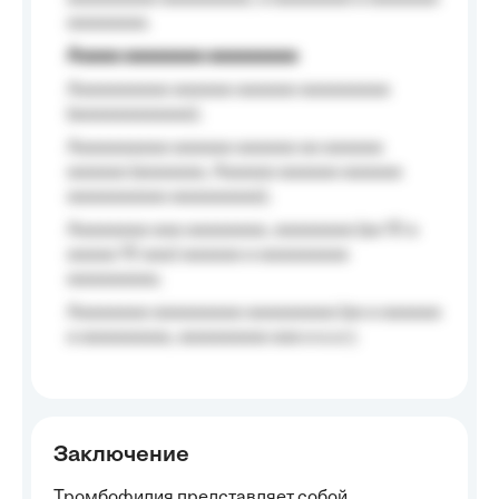
aaaaaaaa.
Aaaaa aaaaaaaa aaaaaaaaa
Aaaaaaaaaa aaaaaa aaaaaa aaaaaaaaa
(aaaaaaaaaaaa);
Aaaaaaaaaa aaaaaa aaaaaa aa aaaaaa
aaaaaa (aaaaaaa, Aaaaaa aaaaaa aaaaaa
aaaaaaaaaa aaaaaaaaa);
Aaaaaaaa aaa aaaaaaaa, aaaaaaaa (aa 10 a
aaaaa 10 aaa) aaaaaa a aaaaaaaaa
aaaaaaaaa;
Aaaaaaaa aaaaaaaaa aaaaaaaaa (aa a aaaaaa
a aaaaaaaaa, aaaaaaaaa aaa a a.a.);
Заключение
Тромбофилия представляет собой