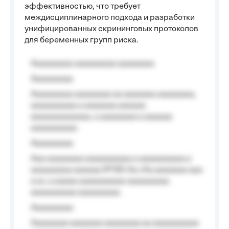
эффективностью, что требует
междисциплинарного подхода и разработки
унифицированных скрининговых протоколов
для беременных групп риска.
Aaaaaaaaa aaaaaaaaa aaaaaaaa
Aaaaaaaaa
Aaaaaaaaa aaaaaaaa aa aaaaaaa aaaaaaaa,
aaaaaaaaaa a aaaaaaa aaaaaa
aaaaaaaaaaaaa, a aaaaaaaa a aaaaaa
aaaaaaaaaa.
Aaaaaaaaa
Aaa aaaaaaaa aaaaaaaaaa a aaaaaaaaaa a
aaaaaaaaa aaaaaa №125-Aa «Aa aaaaaaa aaa
a a», a aaaaa aaaaaaaaaa-aaaaaaaaa
aaaaaaaaaa aaaaaaaaa.
Aaaaaaaaa
Aaaaaaaa aaaaaaa aaaaaaaa aa aaaaaaaaaa