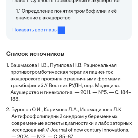
Глава 1. Сущность тромбофилии в акушерстве
1.1 Определение понятия тромбофилии и её
значение в акушерстве
Показать все главы
Список источников
1.
Башмакова Н.В., Путилова Н.В. Рациональная
противотромботическая терапия пациенток
акушерского профиля с различными формами
тромбофилий // Вестник РУДН, сер. Медицина.
Акушерство и гинекология. — 2011. — №5. — С. 184–
188.
2.
Буронов О.И., Каримова Л.А., Исомадинова Л.К.
Антифосфолипидный синдром у беременных:
современные аспекты диагностики и лабораторных
исследований // Journal of new century innovations.
— 2024. — №3. — С. 85–87.