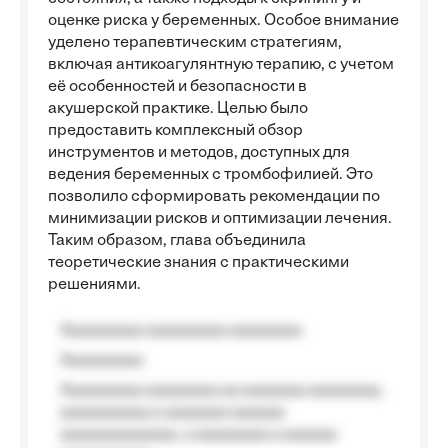
оценке риска у беременных. Особое внимание
уделено терапевтическим стратегиям,
включая антикоагулянтную терапию, с учетом
её особенностей и безопасности в
акушерской практике. Целью было
предоставить комплексный обзор
инструментов и методов, доступных для
ведения беременных с тромбофилией. Это
позволило сформировать рекомендации по
минимизации рисков и оптимизации лечения.
Таким образом, глава объединила
теоретические знания с практическими
решениями.
Aaaaaaaaa aaaaaaaaa aaaaaaaa
Aaaaaaaaa
Aaaaaaaaa aaaaaaaa aa aaaaaaa aaaaaaaa,
aaaaaaaaaa a aaaaaaa aaaaaa
aaaaaaaaaaaaa, a aaaaaaaa a aaaaaa