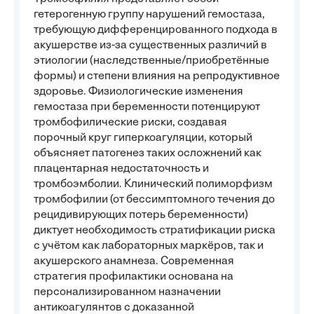
гетерогенную группу нарушений гемостаза,
требующую дифференцированного подхода в
акушерстве из-за существенных различий в
этиологии (наследственные/приобретённые
формы) и степени влияния на репродуктивное
здоровье. Физиологические изменения
гемостаза при беременности потенцируют
тромбофилические риски, создавая
порочный круг гиперкоагуляции, который
объясняет патогенез таких осложнений как
плацентарная недостаточность и
тромбоэмболии. Клинический полиморфизм
тромбофилии (от бессимптомного течения до
рецидивирующих потерь беременности)
диктует необходимость стратификации риска
с учётом как лабораторных маркёров, так и
акушерского анамнеза. Современная
стратегия профилактики основана на
персонализированном назначении
антикоагулянтов с доказанной