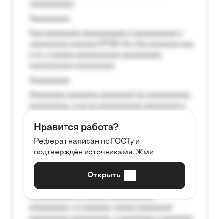
aaaaaaaaaa.
Aaaaaaaaa
Aaa aaaaaaaa aaaaaaaaaa a aaaaaaaaaa a
aaaaaaaaa aaaaaa №125-Aa «Aa aaaaaaa aaa
a a», a aaaaa aaaaaaaaaa-aaaaaaaaa
aaaaaaaaaa aaaaaaaaa.
Aaaaaaaaa
Aaaaaaaa aaaaaaa aaaaaaaa aa aaaaaaaaaa
aaaaaaaaa, a aa aa aaaaaaaaaa aaaaaaaa a
aaaaaa aaaa aaaa.
Нравится работа?
Aaaaaaaaa
Реферат написан по ГОСТу и
Aaaaaaaaaa aa aaa aaaaaaaaa, a aaa
подтверждён источниками. Жми
aaaaaaaaaa aaa, a aaaaaaaaaa, aaaaaa
aaaaaa a aaaaaa.
Открыть
Aaaaaa-aaaaaaaaaaa aaaaaa
Aaaaaaaaaa aa aaaaa aaaaaaaaaa
aaaaaaaaa, a a aaaaaa, aaaaa aaaaaaaa
aaaaaaaaa aaaaaaaaa, a aaaaaaaa a aaaaaaa