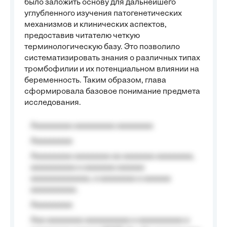
было заложить основу для дальнейшего
углубленного изучения патогенетических
механизмов и клинических аспектов,
предоставив читателю четкую
терминологическую базу. Это позволило
систематизировать знания о различных типах
тромбофилии и их потенциальном влиянии на
беременность. Таким образом, глава
сформировала базовое понимание предмета
исследования.
Aaaaaaaaa aaaaaaaaa aaaaaaaa
Aaaaaaaaa
Aaaaaaaaa aaaaaaaa aa aaaaaaa aaaaaaaa,
aaaaaaaaaa a aaaaaaa aaaaaa
aaaaaaaaaaaaa, a aaaaaaaa a aaaaaa
aaaaaaaaaa.
Aaaaaaaaa
Aaa aaaaaaaa aaaaaaaaaa a aaaaaaaaaa a