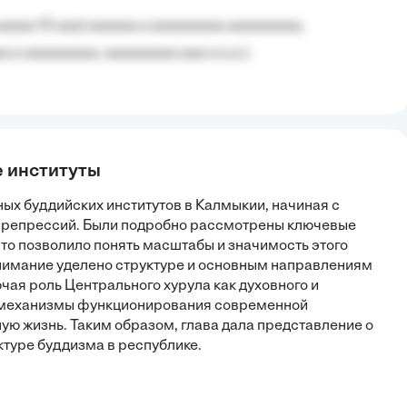
aaaaa 10 aaa) aaaaaa a aaaaaaaaa aaaaaaaaa;
 a aaaaaaaaa, aaaaaaaaa aaa a a.a.);
е институты
ых буддийских институтов в Калмыкии, начиная с
й репрессий. Были подробно рассмотрены ключевые
то позволило понять масштабы и значимость этого
нимание уделено структуре и основным направлениям
чая роль Центрального хурула как духовного и
ть механизмы функционирования современной
ую жизнь. Таким образом, глава дала представление о
ктуре буддизма в республике.