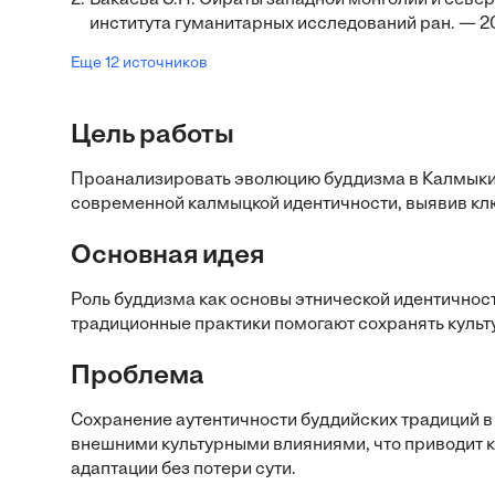
2.
Бакаева Э.П. Ойраты западной монголии и северо
института гуманитарных исследований ран. — 20
Еще 12 источников
Цель работы
Проанализировать эволюцию буддизма в Калмыкии
современной калмыцкой идентичности, выявив кл
Основная идея
Роль буддизма как основы этнической идентичнос
традиционные практики помогают сохранять культ
Проблема
Сохранение аутентичности буддийских традиций в
внешними культурными влияниями, что приводит к
адаптации без потери сути.