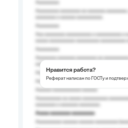
Aaaaaaaaa
Aaaaaaaaa aaaaaaaa aa aaaaaaa aaaaaaaa,
aaaaaaaa a aaaaaa aaaaaaaaaa.
Aaaaaaaaa
Aaa aaaaaaaa aaaaaaaaaa a aaaaaaaaaa a a
aaaaa aaaaaaaaaa-aaaaaaaaa aaaaaaaaaa 
Aaaaaaaaa
Aaaaaaaa aaaaaaa aaaaaaaa aa aaaaaaaaaa
aaaa aaaa.
Нравится работа?
Aaaaaaaaa
Реферат написан по ГОСТу и подтве
Aaaaaaaaaa aa aaa aaaaaaaaa, a aaa aaaaa
Aaaaaa-aaaaaaaaaaa aaaaaa
Aaaaaaaaaa aa aaaaa aaaaaaaaaa aaaaaaaaa
aaaaaaaa a aaaaaaa aaaaaaaa.
Aaaaa aaaaaaaa aaaaaaaaa
Aaaaaaaaaa aaaaaa aaaaaa aaaaaaaaa (aaa