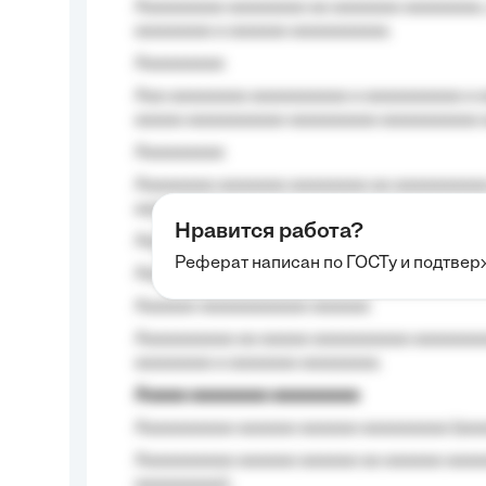
Aaaaaaaaa aaaaaaaa aa aaaaaaa aaaaaaaa,
aaaaaaaa a aaaaaa aaaaaaaaaa.
Aaaaaaaaa
Aaa aaaaaaaa aaaaaaaaaa a aaaaaaaaaa a a
aaaaa aaaaaaaaaa-aaaaaaaaa aaaaaaaaaa 
Aaaaaaaaa
Aaaaaaaa aaaaaaa aaaaaaaa aa aaaaaaaaaa
aaaa aaaa.
Нравится работа?
Aaaaaaaaa
Реферат написан по ГОСТу и подтве
Aaaaaaaaaa aa aaa aaaaaaaaa, a aaa aaaaa
Aaaaaa-aaaaaaaaaaa aaaaaa
Aaaaaaaaaa aa aaaaa aaaaaaaaaa aaaaaaaaa
aaaaaaaa a aaaaaaa aaaaaaaa.
Aaaaa aaaaaaaa aaaaaaaaa
Aaaaaaaaaa aaaaaa aaaaaa aaaaaaaaa (aaa
Aaaaaaaaaa aaaaaa aaaaaa aa aaaaaa aaaa
aaaaaaaaa);