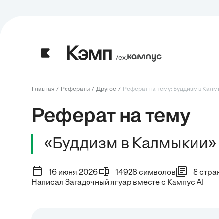
/ех.
Главная
Рефераты
Другое
Реферат на тему: Буддизм в Калм
Реферат на тему
«Буддизм в Калмыкии»
16 июня 2026
14928 символов
8 стра
Написал Загадочный ягуар вместе с Кампус AI