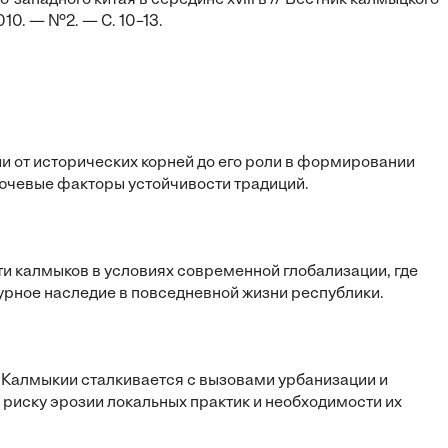
-западного китая в середине xviii в // Вестник калмыцкого
10. — №2. — С. 10–13.
 от исторических корней до его роли в формировании
ючевые факторы устойчивости традиций.
ти калмыков в условиях современной глобализации, где
урное наследие в повседневной жизни республики.
 Калмыкии сталкивается с вызовами урбанизации и
 риску эрозии локальных практик и необходимости их