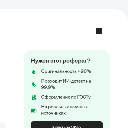
Нужен этот реферат?
Оригинальность > 90%
Проходит ИИ-детект на
99,9%
Оформление по ГОСТу
На реальных научных
источниках
Купить за 149 р.