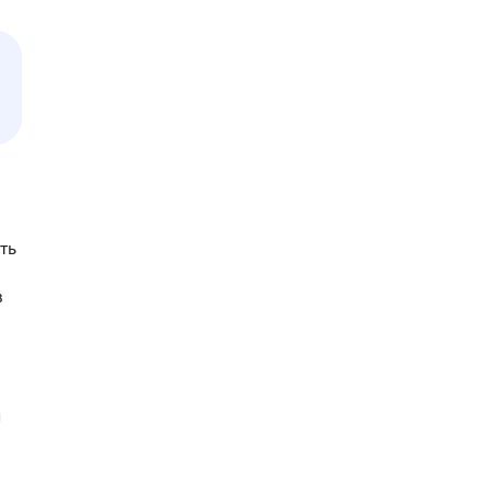
ть
в
и