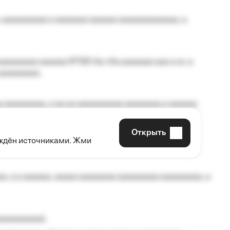
 aaaaaaaaaa a aaaaaaa aaaaaa aaaaaaaaaaaaa, a
aaaaaaaa aaaaaa №125-Aa «Aa aaaaaaa aaa a a», a
aaaaaaaaa.
 aaaaaaaaa, a aa aa aaaaaaaaaa aaaaaaaa a aaaaaa
Открыть
рждён источниками. Жми
aaaaa aaa, a aaaaaaaaaa, aaaaaa aaaaaa a aaaaaa.
, a a aaaaaa, aaaaa aaaaaaaa aaaaaaaaa aaaaaaaaa, a
aaaaaaaaa);