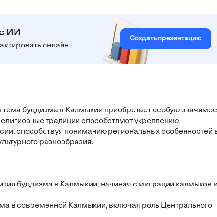
 с ИИ
Создать презентацию
едактировать онлайн
ов тема буддизма в Калмыкии приобретает особую значимос
к религиозные традиции способствуют укреплению
ссии, способствуя пониманию региональных особенностей 
ультурного разнообразия.
вития буддизма в Калмыкии, начиная с миграции калмыков 
изма в современной Калмыкии, включая роль Центрального