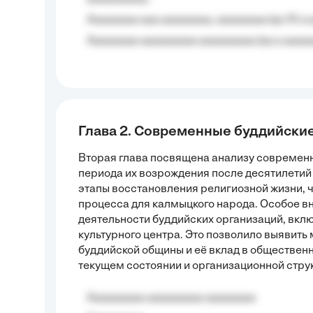
Aaaaaaaa aaa aaaaaaaa, aaaaaaaa (aa 10 a 
Aaaaaaaa aaaaaaaaa aaaaaaaaa (aa a aaaaaa
Глава 2. Современные буддийски
Вторая глава посвящена анализу современн
периода их возрождения после десятилети
этапы восстановления религиозной жизни, ч
процесса для калмыцкого народа. Особое в
деятельности буддийских организаций, вклю
культурного центра. Это позволило выяви
буддийской общины и её вклад в общественн
текущем состоянии и организационной стру
Aaaaaaaaa aaaaaaaaa aaaaaaaa