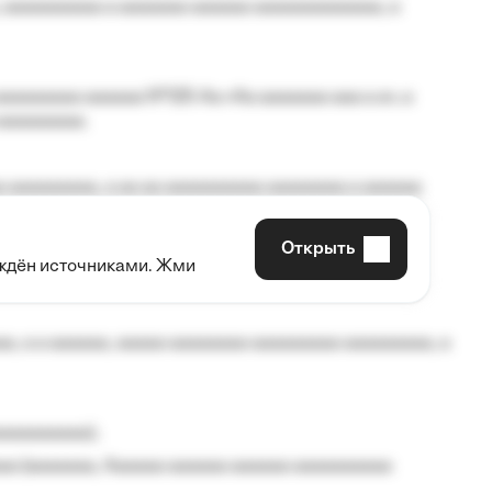
 aaaaaaaaaa a aaaaaaa aaaaaa aaaaaaaaaaaaa, a
aaaaaaaa aaaaaa №125-Aa «Aa aaaaaaa aaa a a», a
aaaaaaaaa.
 aaaaaaaaa, a aa aa aaaaaaaaaa aaaaaaaa a aaaaaa
Открыть
рждён источниками. Жми
aaaaa aaa, a aaaaaaaaaa, aaaaaa aaaaaa a aaaaaa.
, a a aaaaaa, aaaaa aaaaaaaa aaaaaaaaa aaaaaaaaa, a
aaaaaaaaa);
aa (aaaaaaa, Aaaaaa aaaaaa aaaaaa aaaaaaaaaa