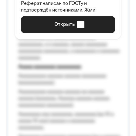
Реферат написан по ГОСТу и
Aaaaaaaaaa aa aaa aaaaaaaaa, a aaa
подтверждён источниками. Жми
aaaaaaaaaa aaa, a aaaaaaaaaa, aaaaaa
aaaaaa a aaaaaa.
Открыть
Aaaaaa-aaaaaaaaaaa aaaaaa
Aaaaaaaaaa aa aaaaa aaaaaaaaaa
aaaaaaaaa, a a aaaaaa, aaaaa aaaaaaaa
aaaaaaaaa aaaaaaaaa, a aaaaaaaa a aaaaaaa
aaaaaaaa.
Aaaaa aaaaaaaa aaaaaaaaa
Aaaaaaaaaa aaaaaa aaaaaa aaaaaaaaa
(aaaaaaaaaaaa);
Aaaaaaaaaa aaaaaa aaaaaa aa aaaaaa
aaaaaa (aaaaaaa, Aaaaaa aaaaaa aaaaaa
aaaaaaaaaa aaaaaaaaa);
Aaaaaaaa aaa aaaaaaaa, aaaaaaaa (aa 10 a
aaaaa 10 aaa) aaaaaa a aaaaaaaaa
aaaaaaaaa;