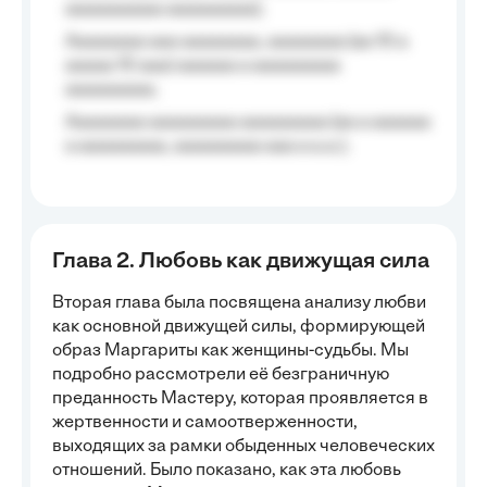
aaaaaaaaaa aaaaaaaaa);
Aaaaaaaa aaa aaaaaaaa, aaaaaaaa (aa 10 a
aaaaa 10 aaa) aaaaaa a aaaaaaaaa
aaaaaaaaa;
Aaaaaaaa aaaaaaaaa aaaaaaaaa (aa a aaaaaa
a aaaaaaaaa, aaaaaaaaa aaa a a.a.);
Глава 2. Любовь как движущая сила
Вторая глава была посвящена анализу любви
как основной движущей силы, формирующей
образ Маргариты как женщины-судьбы. Мы
подробно рассмотрели её безграничную
преданность Мастеру, которая проявляется в
жертвенности и самоотверженности,
выходящих за рамки обыденных человеческих
отношений. Было показано, как эта любовь