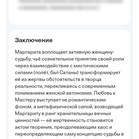
Aaaaaaaa aaaaaaaaa aaaaaaaaa (aa a aaaaaa
a aaaaaaaaa, aaaaaaaaa aaa a a.a.);
Заключение
Маргарита воплощает активную женщину-
судьбу, чьё сознательное принятие своей роли
через взаимодействие с мистическими
силами (полёт, бал Сатаны) трансформирует
её из жертвы обстоятельств в творца
реальности, перекликаясь с современным
пониманием женской автономии. Любовь к
Мастеру выступает не романтическим
фоном, а метафизической силой, возводящей
Маргариту в ранг хранительницы вечных
ценностей — её жертвенность становится
актом творения, преодолевающим хаос и
переопределяющим саму концепцию судьбы в