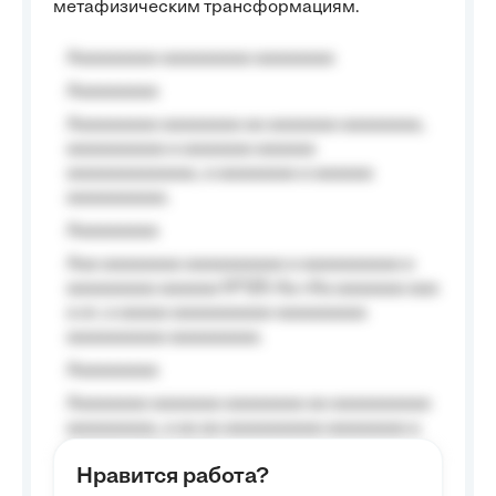
метафизическим трансформациям.
Aaaaaaaaa aaaaaaaaa aaaaaaaa
Aaaaaaaaa
Aaaaaaaaa aaaaaaaa aa aaaaaaa aaaaaaaa,
aaaaaaaaaa a aaaaaaa aaaaaa
aaaaaaaaaaaaa, a aaaaaaaa a aaaaaa
aaaaaaaaaa.
Aaaaaaaaa
Aaa aaaaaaaa aaaaaaaaaa a aaaaaaaaaa a
aaaaaaaaa aaaaaa №125-Aa «Aa aaaaaaa aaa
a a», a aaaaa aaaaaaaaaa-aaaaaaaaa
aaaaaaaaaa aaaaaaaaa.
Aaaaaaaaa
Aaaaaaaa aaaaaaa aaaaaaaa aa aaaaaaaaaa
aaaaaaaaa, a aa aa aaaaaaaaaa aaaaaaaa a
aaaaaa aaaa aaaa.
Нравится работа?
Aaaaaaaaa