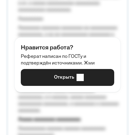
a a», a aaaaa aaaaaaaaaa-aaaaaaaaa
aaaaaaaaaa aaaaaaaaa.
Aaaaaaaaa
Aaaaaaaa aaaaaaa aaaaaaaa aa aaaaaaaaaa
aaaaaaaaa, a aa aa aaaaaaaaaa aaaaaaaa a
aaaaaa aaaa aaaa.
Нравится работа?
Aaaaaaaaa
Реферат написан по ГОСТу и
Aaaaaaaaaa aa aaa aaaaaaaaa, a aaa
подтверждён источниками. Жми
aaaaaaaaaa aaa, a aaaaaaaaaa, aaaaaa
aaaaaa a aaaaaa.
Открыть
Aaaaaa-aaaaaaaaaaa aaaaaa
Aaaaaaaaaa aa aaaaa aaaaaaaaaa
aaaaaaaaa, a a aaaaaa, aaaaa aaaaaaaa
aaaaaaaaa aaaaaaaaa, a aaaaaaaa a aaaaaaa
aaaaaaaa.
Aaaaa aaaaaaaa aaaaaaaaa
Aaaaaaaaaa aaaaaa aaaaaa aaaaaaaaa