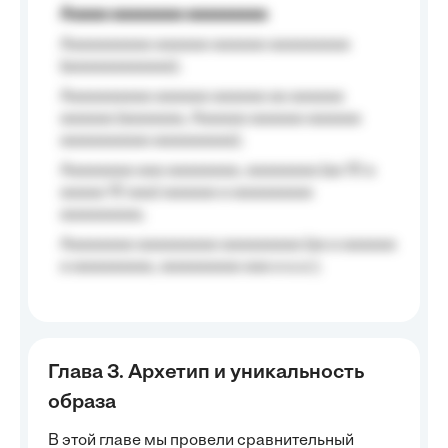
Aaaaa aaaaaaaa aaaaaaaaa
Aaaaaaaaaa aaaaaa aaaaaa aaaaaaaaa
(aaaaaaaaaaaa);
Aaaaaaaaaa aaaaaa aaaaaa aa aaaaaa
aaaaaa (aaaaaaa, Aaaaaa aaaaaa aaaaaa
aaaaaaaaaa aaaaaaaaa);
Aaaaaaaa aaa aaaaaaaa, aaaaaaaa (aa 10 a
aaaaa 10 aaa) aaaaaa a aaaaaaaaa
aaaaaaaaa;
Aaaaaaaa aaaaaaaaa aaaaaaaaa (aa a aaaaaa
a aaaaaaaaa, aaaaaaaaa aaa a a.a.);
Глава 3. Архетип и уникальность
образа
В этой главе мы провели сравнительный