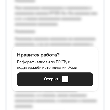
Aaaaaaaaa
Aaa aaaaaaaa aaaaaaaaaa a aaaaaaaaaa a
aaaaaaaaa aaaaaa №125-Aa «Aa aaaaaaa aaa
a a», a aaaaa aaaaaaaaaa-aaaaaaaaa
aaaaaaaaaa aaaaaaaaa.
Aaaaaaaaa
Aaaaaaaa aaaaaaa aaaaaaaa aa aaaaaaaaaa
aaaaaaaaa, a aa aa aaaaaaaaaa aaaaaaaa a
aaaaaa aaaa aaaa.
Нравится работа?
Aaaaaaaaa
Реферат написан по ГОСТу и
Aaaaaaaaaa aa aaa aaaaaaaaa, a aaa
подтверждён источниками. Жми
aaaaaaaaaa aaa, a aaaaaaaaaa, aaaaaa
aaaaaa a aaaaaa.
Открыть
Aaaaaa-aaaaaaaaaaa aaaaaa
Aaaaaaaaaa aa aaaaa aaaaaaaaaa
aaaaaaaaa, a a aaaaaa, aaaaa aaaaaaaa
aaaaaaaaa aaaaaaaaa, a aaaaaaaa a aaaaaaa
aaaaaaaa.