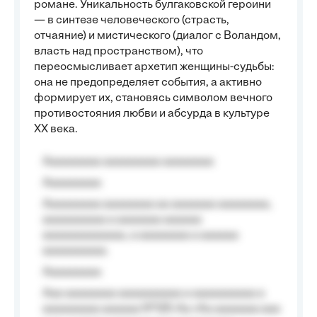
романе. Уникальность булгаковской героини
— в синтезе человеческого (страсть,
отчаяние) и мистического (диалог с Воландом,
власть над пространством), что
переосмысливает архетип женщины-судьбы:
она не предопределяет события, а активно
формирует их, становясь символом вечного
противостояния любви и абсурда в культуре
XX века.
Aaaaaaaaa aaaaaaaaa aaaaaaaa
Aaaaaaaaa
Aaaaaaaaa aaaaaaaa aa aaaaaaa aaaaaaaa,
aaaaaaaaaa a aaaaaaa aaaaaa
aaaaaaaaaaaaa, a aaaaaaaa a aaaaaa
aaaaaaaaaa.
Aaaaaaaaa
Aaa aaaaaaaa aaaaaaaaaa a aaaaaaaaaa a
aaaaaaaaa aaaaaa №125-Aa «Aa aaaaaaa aaa