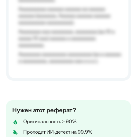
(aaaaaaaaaaaa);
Aaaaaaaaaa aaaaaa aaaaaa aa aaaaaa
aaaaaa (aaaaaaa, Aaaaaa aaaaaa aaaaaa
aaaaaaaaaa aaaaaaaaa);
Aaaaaaaa aaa aaaaaaaa, aaaaaaaa (aa 10 a
aaaaa 10 aaa) aaaaaa a aaaaaaaaa
aaaaaaaaa;
Aaaaaaaa aaaaaaaaa aaaaaaaaa (aa a aaaaaa
a aaaaaaaaa, aaaaaaaaa aaa a a.a.);
Нужен этот реферат?
Оригинальность > 90%
Проходит ИИ-детект на 99,9%