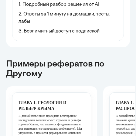
1. Подробный разбор решения от AI
2. Ответы за 1 минуту на домашки, тесты,
лабы
3. Безлимитный доступ с подпиской
Примеры рефератов
по
Другому
ГЛАВА 1. ГЕОЛОГИЯ И
ГЛАВА 1
РЕЛЬЕФ КРЫМА
РАСПРО
В данной главе было проведено всестороннее
В данной главе
исследование геологического строения и рельефа
описание красн
горного Крыма, что является фундаментальным
эволюционного 
для понимания его природных особенностей. Мы
подробным ана
углубились в процессы формирования основных
разнообразия. 