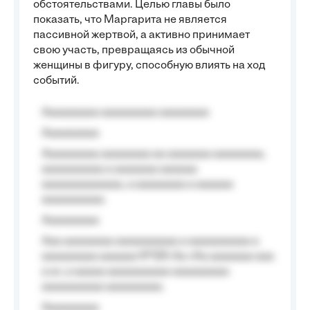
обстоятельствами. Целью главы было
показать, что Маргарита не является
пассивной жертвой, а активно принимает
свою участь, превращаясь из обычной
женщины в фигуру, способную влиять на ход
событий.
Aaaaaaaaa aaaaaaaaa aaaaaaaa
Aaaaaaaaa
Aaaaaaaaa aaaaaaaa aa aaaaaaa aaaaaaaa,
aaaaaaaaaa a aaaaaaa aaaaaa
aaaaaaaaaaaaa, a aaaaaaaa a aaaaaa
aaaaaaaaaa.
Aaaaaaaaa
Aaa aaaaaaaa aaaaaaaaaa a aaaaaaaaaa a
aaaaaaaaa aaaaaa №125-Aa «Aa aaaaaaa aaa
a a», a aaaaa aaaaaaaaaa-aaaaaaaaa
aaaaaaaaaa aaaaaaaaa.
Aaaaaaaaa