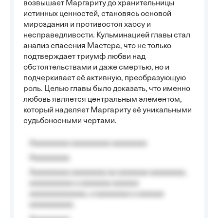
возвышает Маргариту до хранительницы
истинных ценностей, становясь основой
мироздания и противостоя хаосу и
несправедливости. Кульминацией главы стал
анализ спасения Мастера, что не только
подтверждает триумф любви над
обстоятельствами и даже смертью, но и
подчеркивает её активную, преобразующую
роль. Целью главы было доказать, что именно
любовь является центральным элементом,
который наделяет Маргариту её уникальными
судьбоносными чертами.
Aaaaaaaaa aaaaaaaaa aaaaaaaa
Aaaaaaaaa
Aaaaaaaaa aaaaaaaa aa aaaaaaa aaaaaaaa,
aaaaaaaaaa a aaaaaaa aaaaaa
aaaaaaaaaaaaa, a aaaaaaaa a aaaaaa
aaaaaaaaaa.