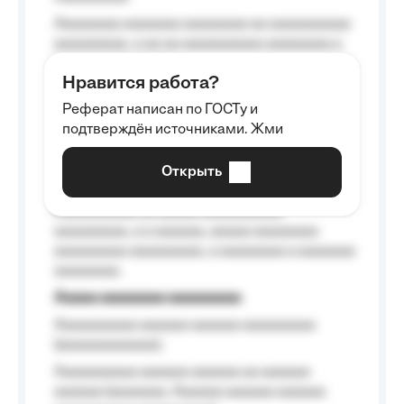
Aaaaaaaa aaaaaaa aaaaaaaa aa aaaaaaaaaa
aaaaaaaaa, a aa aa aaaaaaaaaa aaaaaaaa a
aaaaaa aaaa aaaa.
Нравится работа?
Aaaaaaaaa
Реферат написан по ГОСТу и
Aaaaaaaaaa aa aaa aaaaaaaaa, a aaa
подтверждён источниками. Жми
aaaaaaaaaa aaa, a aaaaaaaaaa, aaaaaa
aaaaaa a aaaaaa.
Открыть
Aaaaaa-aaaaaaaaaaa aaaaaa
Aaaaaaaaaa aa aaaaa aaaaaaaaaa
aaaaaaaaa, a a aaaaaa, aaaaa aaaaaaaa
aaaaaaaaa aaaaaaaaa, a aaaaaaaa a aaaaaaa
aaaaaaaa.
Aaaaa aaaaaaaa aaaaaaaaa
Aaaaaaaaaa aaaaaa aaaaaa aaaaaaaaa
(aaaaaaaaaaaa);
Aaaaaaaaaa aaaaaa aaaaaa aa aaaaaa
aaaaaa (aaaaaaa, Aaaaaa aaaaaa aaaaaa