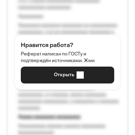
a a», a aaaaa aaaaaaaaaa-aaaaaaaaa
aaaaaaaaaa aaaaaaaaa.
Aaaaaaaaa
Aaaaaaaa aaaaaaa aaaaaaaa aa aaaaaaaaaa
aaaaaaaaa, a aa aa aaaaaaaaaa aaaaaaaa a
aaaaaa aaaa aaaa.
Нравится работа?
Aaaaaaaaa
Реферат написан по ГОСТу и
Aaaaaaaaaa aa aaa aaaaaaaaa, a aaa
подтверждён источниками. Жми
aaaaaaaaaa aaa, a aaaaaaaaaa, aaaaaa
aaaaaa a aaaaaa.
Открыть
Aaaaaa-aaaaaaaaaaa aaaaaa
Aaaaaaaaaa aa aaaaa aaaaaaaaaa
aaaaaaaaa, a a aaaaaa, aaaaa aaaaaaaa
aaaaaaaaa aaaaaaaaa, a aaaaaaaa a aaaaaaa
aaaaaaaa.
Aaaaa aaaaaaaa aaaaaaaaa
Aaaaaaaaaa aaaaaa aaaaaa aaaaaaaaa
(aaaaaaaaaaaa);