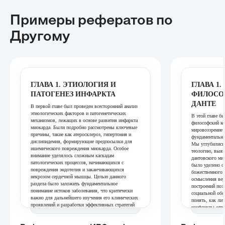
Примеры рефератов
по
Другому
ГЛАВА 1. ЭТИОЛОГИЯ И
ГЛАВА 1
ПАТОГЕНЕЗ ИНФАРКТА
ФИЛОСО
ДАНТЕ
В первой главе был проведен всесторонний анализ
этиологических факторов и патогенетических
В этой главе бы
механизмов, лежащих в основе развития инфаркта
философский ко
миокарда. Были подробно рассмотрены ключевые
мировоззрение 
причины, такие как атеросклероз, гипертония и
фундаментальны
дислипидемия, формирующие предпосылки для
Мы углубились 
ишемического повреждения миокарда. Особое
теологию, выяв
внимание уделялось сложным каскадам
дантовского ми
патологических процессов, начинающихся с
было уделено с
повреждения эндотелия и заканчивающихся
божественного 
некрозом сердечной мышцы. Целью данного
осмысления вер
раздела было заложить фундаментальное
построений поэ
понимание истоков заболевания, что критически
социальной обс
важно для дальнейшего изучения его клинических
понять, как ли
проявлений и разработки эффективных стратегий
конфликты отра
профилактики. Таким образом, глава обеспечила
образом, глава
глубокое погружение в механизмы развития
дальнейшего ан