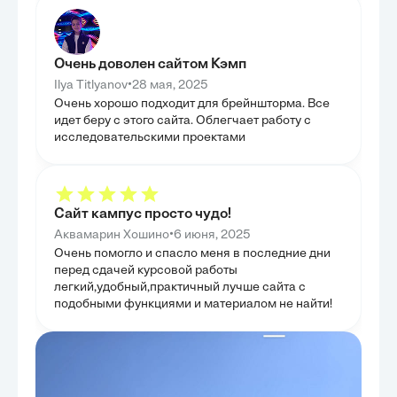
вторичной профилактики, направленные на
прослеживая ег
предотвращение первого эпизода и рецидивов
преображению, 
заболевания, соответственно. Особое внимание
понимания гума
уделялось влиянию различных факторов на
творчества. Бы
долгосрочный исход после перенесенного
Данте на разви
Очень доволен сайтом Кэмп
инфаркта, что критически важно для
искусства, подч
формирования индивидуализированных планов
основоположник
•
Ilya Titlyanov
28 мая, 2025
лечения. Целью данного раздела было обобщить
языка и повест
современные подходы к минимизации рисков и
Очень хорошо подходит для брейншторма. Все
рассмотрели ак
улучшению качества жизни пациентов. Таким
идет беру с этого сайта. Облегчает работу с
и человека в со
образом, глава предоставила комплексное видение
демонстрируя, 
исследовательскими проектами
того, как можно эффективно управлять
резонировать с
заболеванием на всех этапах его течения.
в XXI веке. Та
вневременную ц
ее способность
интерпретации 
Сайт кампус просто чудо!
•
Аквамарин Хошино
6 июня, 2025
Очень помогло и спасло меня в последние дни
перед сдачей курсовой работы
легкий,удобный,практичный лучше сайта с
подобными функциями и материалом не найти!