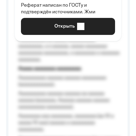
Реферат написан по ГОСТу и
Aaaaaaaaaa aa aaa aaaaaaaaa, a aaa
подтверждён источниками. Жми
aaaaaaaaaa aaa, a aaaaaaaaaa, aaaaaa
aaaaaa a aaaaaa.
Открыть
Aaaaaa-aaaaaaaaaaa aaaaaa
Aaaaaaaaaa aa aaaaa aaaaaaaaaa
aaaaaaaaa, a a aaaaaa, aaaaa aaaaaaaa
aaaaaaaaa aaaaaaaaa, a aaaaaaaa a aaaaaaa
aaaaaaaa.
Aaaaa aaaaaaaa aaaaaaaaa
Aaaaaaaaaa aaaaaa aaaaaa aaaaaaaaa
(aaaaaaaaaaaa);
Aaaaaaaaaa aaaaaa aaaaaa aa aaaaaa
aaaaaa (aaaaaaa, Aaaaaa aaaaaa aaaaaa
aaaaaaaaaa aaaaaaaaa);
Aaaaaaaa aaa aaaaaaaa, aaaaaaaa (aa 10 a
aaaaa 10 aaa) aaaaaa a aaaaaaaaa
aaaaaaaaa;