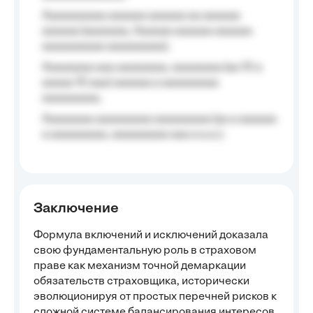
Aaaaaaaaaa aaaaaa aaaaaa aa aaaaaa
aaaaaa (aaaaaaa, Aaaaaa aaaaaa aaaaaa
aaaaaaaaaa aaaaaaaaa);
Aaaaaaaa aaa aaaaaaaa, aaaaaaaa (aa 10 a
aaaaa 10 aaa) aaaaaa a aaaaaaaaa
aaaaaaaaa;
Aaaaaaaa aaaaaaaaa aaaaaaaaa (aa a aaaaaa
a aaaaaaaaa, aaaaaaaaa aaa a a.a.);
Заключение
Формула включений и исключений доказала
свою фундаментальную роль в страховом
праве как механизм точной демаркации
обязательств страховщика, исторически
эволюционируя от простых перечней рисков к
сложной системе балансирования интересов