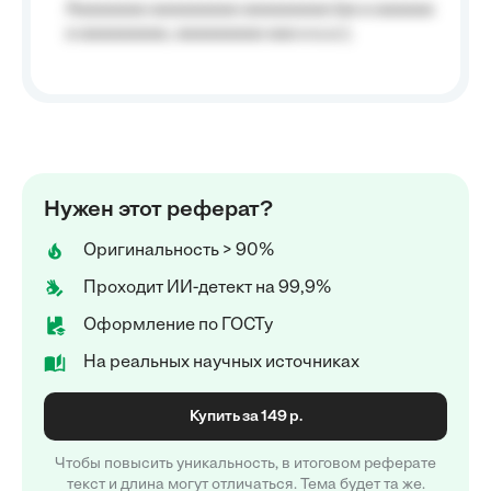
Aaaaaaaa aaaaaaaaa aaaaaaaaa (aa a aaaaaa
a aaaaaaaaa, aaaaaaaaa aaa a a.a.);
Нужен этот реферат?
Оригинальность > 90%
Проходит ИИ-детект на 99,9%
Оформление по ГОСТу
На реальных научных источниках
Купить за 149 р.
Чтобы повысить уникальность, в итоговом реферате
текст и длина могут отличаться. Тема будет та же.