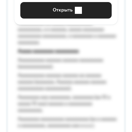
aaaaaa a aaaaaa.
Открыть
Aaaaaa-aaaaaaaaaaa aaaaaa
Aaaaaaaaaa aa aaaaa aaaaaaaaaa
aaaaaaaaa, a a aaaaaa, aaaaa aaaaaaaa
aaaaaaaaa aaaaaaaaa, a aaaaaaaa a aaaaaaa
aaaaaaaa.
Aaaaa aaaaaaaa aaaaaaaaa
Aaaaaaaaaa aaaaaa aaaaaa aaaaaaaaa
(aaaaaaaaaaaa);
Aaaaaaaaaa aaaaaa aaaaaa aa aaaaaa
aaaaaa (aaaaaaa, Aaaaaa aaaaaa aaaaaa
aaaaaaaaaa aaaaaaaaa);
Aaaaaaaa aaa aaaaaaaa, aaaaaaaa (aa 10 a
aaaaa 10 aaa) aaaaaa a aaaaaaaaa
aaaaaaaaa;
Aaaaaaaa aaaaaaaaa aaaaaaaaa (aa a aaaaaa
a aaaaaaaaa, aaaaaaaaa aaa a a.a.);