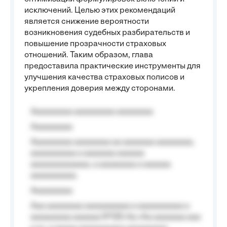
исключений. Целью этих рекомендаций
является снижение вероятности
возникновения судебных разбирательств и
повышение прозрачности страховых
отношений. Таким образом, глава
предоставила практические инструменты для
улучшения качества страховых полисов и
укрепления доверия между сторонами.
Aaaaaaaaa aaaaaaaaa aaaaaaaa
Aaaaaaaaa
Aaaaaaaaa aaaaaaaa aa aaaaaaa aaaaaaaa,
aaaaaaaaaa a aaaaaaa aaaaaa
aaaaaaaaaaaaa, a aaaaaaaa a aaaaaa
aaaaaaaaaa.
Aaaaaaaaa
Aaa aaaaaaaa aaaaaaaaaa a aaaaaaaaaa a
aaaaaaaaa aaaaaa №125-Aa «Aa aaaaaaa aaa