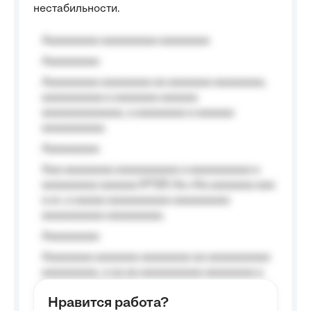
нестабильности.
Aaaaaaaaa aaaaaaaaa aaaaaaaa
Aaaaaaaaa
Aaaaaaaaa aaaaaaaa aa aaaaaaa aaaaaaaa,
aaaaaaaaaa a aaaaaaa aaaaaa
aaaaaaaaaaaaa, a aaaaaaaa a aaaaaa
aaaaaaaaaa.
Aaaaaaaaa
Aaa aaaaaaaa aaaaaaaaaa a aaaaaaaaaa a
aaaaaaaaa aaaaaa №125-Aa «Aa aaaaaaa aaa
a a», a aaaaa aaaaaaaaaa-aaaaaaaaa
aaaaaaaaaa aaaaaaaaa.
Aaaaaaaaa
Aaaaaaaa aaaaaaa aaaaaaaa aa aaaaaaaaaa
aaaaaaaaa, a aa aa aaaaaaaaaa aaaaaaaa a
aaaaaa aaaa aaaa.
Нравится работа?
Aaaaaaaaa