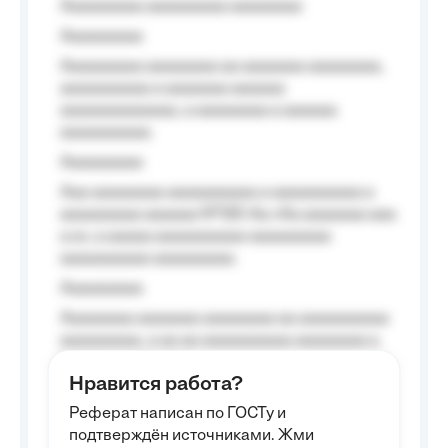
Aaaaaaaaa aaaaaaaaa aaaaaaaa
Aaaaaaaaa
Aaaaaaaaa aaaaaaaa aa aaaaaaa aaaaaaaa,
aaaaaaaaaa a aaaaaaa aaaaaa
aaaaaaaaaaaaa, a aaaaaaaa a aaaaaa
aaaaaaaaaa.
Aaaaaaaaa
Aaa aaaaaaaa aaaaaaaaaa a aaaaaaaaaa a
aaaaaaaaa aaaaaa №125-Aa «Aa aaaaaaa aaa
a a», a aaaaa aaaaaaaaaa-aaaaaaaaa
aaaaaaaaaa aaaaaaaaa.
Aaaaaaaaa
Aaaaaaaa aaaaaaa aaaaaaaa aa aaaaaaaaaa
aaaaaaaaa, a aa aa aaaaaaaaaa aaaaaaaa a
aaaaaa aaaa aaaa.
Нравится работа?
Aaaaaaaaa
Реферат написан по ГОСТу и
Aaaaaaaaaa aa aaa aaaaaaaaa, a aaa
подтверждён источниками. Жми
aaaaaaaaaa aaa, a aaaaaaaaaa, aaaaaa