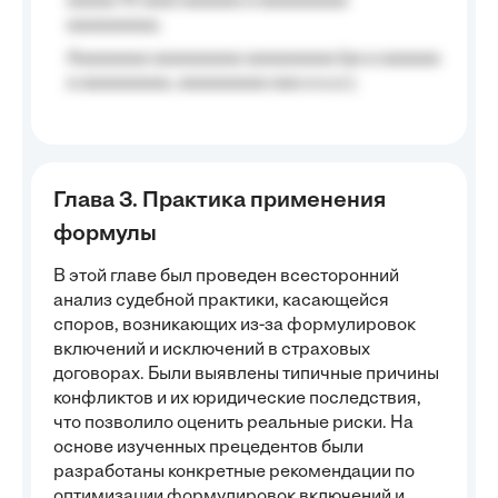
aaaaa 10 aaa) aaaaaa a aaaaaaaaa
aaaaaaaaa;
Aaaaaaaa aaaaaaaaa aaaaaaaaa (aa a aaaaaa
a aaaaaaaaa, aaaaaaaaa aaa a a.a.);
Глава 3. Практика применения
формулы
В этой главе был проведен всесторонний
анализ судебной практики, касающейся
споров, возникающих из-за формулировок
включений и исключений в страховых
договорах. Были выявлены типичные причины
конфликтов и их юридические последствия,
что позволило оценить реальные риски. На
основе изученных прецедентов были
разработаны конкретные рекомендации по
оптимизации формулировок включений и