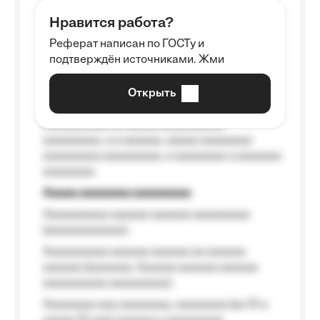
aaaaaa aaaa aaaa.
Нравится работа?
Aaaaaaaaa
Реферат написан по ГОСТу и
Aaaaaaaaaa aa aaa aaaaaaaaa, a aaa
подтверждён источниками. Жми
aaaaaaaaaa aaa, a aaaaaaaaaa, aaaaaa
aaaaaa a aaaaaa.
Открыть
Aaaaaa-aaaaaaaaaaa aaaaaa
Aaaaaaaaaa aa aaaaa aaaaaaaaaa
aaaaaaaaa, a a aaaaaa, aaaaa aaaaaaaa
aaaaaaaaa aaaaaaaaa, a aaaaaaaa a aaaaaaa
aaaaaaaa.
Aaaaa aaaaaaaa aaaaaaaaa
Aaaaaaaaaa aaaaaa aaaaaa aaaaaaaaa
(aaaaaaaaaaaa);
Aaaaaaaaaa aaaaaa aaaaaa aa aaaaaa
aaaaaa (aaaaaaa, Aaaaaa aaaaaa aaaaaa
aaaaaaaaaa aaaaaaaaa);
Aaaaaaaa aaa aaaaaaaa, aaaaaaaa (aa 10 a