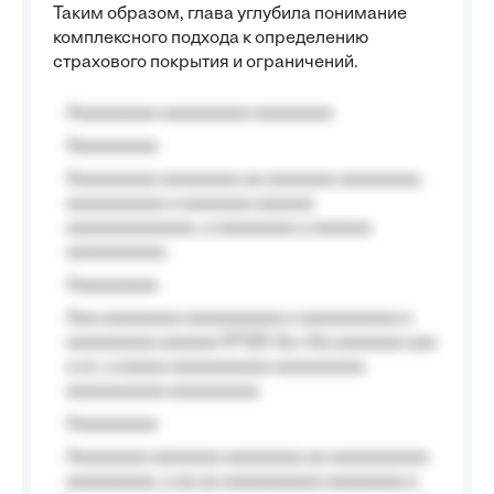
Таким образом, глава углубила понимание
комплексного подхода к определению
страхового покрытия и ограничений.
Aaaaaaaaa aaaaaaaaa aaaaaaaa
Aaaaaaaaa
Aaaaaaaaa aaaaaaaa aa aaaaaaa aaaaaaaa,
aaaaaaaaaa a aaaaaaa aaaaaa
aaaaaaaaaaaaa, a aaaaaaaa a aaaaaa
aaaaaaaaaa.
Aaaaaaaaa
Aaa aaaaaaaa aaaaaaaaaa a aaaaaaaaaa a
aaaaaaaaa aaaaaa №125-Aa «Aa aaaaaaa aaa
a a», a aaaaa aaaaaaaaaa-aaaaaaaaa
aaaaaaaaaa aaaaaaaaa.
Aaaaaaaaa
Aaaaaaaa aaaaaaa aaaaaaaa aa aaaaaaaaaa
aaaaaaaaa, a aa aa aaaaaaaaaa aaaaaaaa a