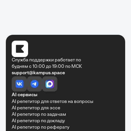
Служба поддержки работает по
будням с 10:00 до 19:00 по МСК
support@kampus.space
Очень быстро, недорого, качественно,
доступно
•
Алексей Антонов
27 мая, 2025
Обучение с Кампус Хаб — очень экономит
AI сервисы
время с возможностю узнать много новой и
AI репетитор для ответов на вопросы
полезной информации. Рекомендую ...
AI репетитор для эссе
AI репетитор по задачам
AI репетитор по докладу
AI репетитор по реферату
Рекомендую Кампус АИ всем, кто хочет