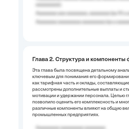
aaaaaaaaa);
Aaaaaaaa aaa aaaaaaaa, aaaaaaaa (aa 10 a 
Aaaaaaaa aaaaaaaaa aaaaaaaaa (aa a aaaaaa
Глава 2. Структура и компоненты
Эта глава была посвящена детальному анали
ключевым для понимания его формирования
как тарифная часть и оклады, составляющи
рассмотрены дополнительные выплаты и с
мотивации и удержании персонала. Целью г
позволило оценить его комплексность и мног
различные компоненты влияют на общую ве
промышленных предприятиях.
Aaaaaaaaa aaaaaaaaa aaaaaaaa