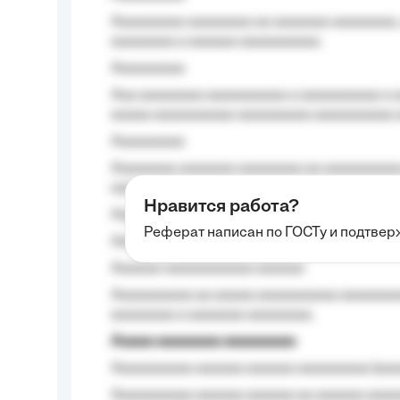
Aaaaaaaaa aaaaaaaa aa aaaaaaa aaaaaaaa,
aaaaaaaa a aaaaaa aaaaaaaaaa.
Aaaaaaaaa
Aaa aaaaaaaa aaaaaaaaaa a aaaaaaaaaa a a
aaaaa aaaaaaaaaa-aaaaaaaaa aaaaaaaaaa 
Aaaaaaaaa
Aaaaaaaa aaaaaaa aaaaaaaa aa aaaaaaaaaa
aaaa aaaa.
Нравится работа?
Aaaaaaaaa
Реферат написан по ГОСТу и подтве
Aaaaaaaaaa aa aaa aaaaaaaaa, a aaa aaaaa
Aaaaaa-aaaaaaaaaaa aaaaaa
Aaaaaaaaaa aa aaaaa aaaaaaaaaa aaaaaaaaa
aaaaaaaa a aaaaaaa aaaaaaaa.
Aaaaa aaaaaaaa aaaaaaaaa
Aaaaaaaaaa aaaaaa aaaaaa aaaaaaaaa (aaa
Aaaaaaaaaa aaaaaa aaaaaa aa aaaaaa aaaa