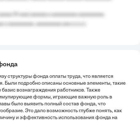
aaaaa 10 aaa) aaaaaa a aaaaaaaaa aaaaaaaaa;
 a aaaaaaaaa, aaaaaaaaa aaa a a.a.);
 фонда
зу структуры фонда оплаты труда, что является
. Были подробно описаны основные элементы, такие
е базис вознаграждения работников. Также
тимулирующие формы, играющие важную роль в
лавы было выявить полный состав фонда, что
ообразие. Это дало возможность глубже понять, как
личину и эффективность использования фонда на