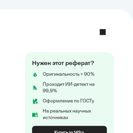
Нужен этот реферат?
Оригинальность > 90%
Проходит ИИ-детект на
99,9%
Оформление по ГОСТу
На реальных научных
источниках
Купить за 149 р.