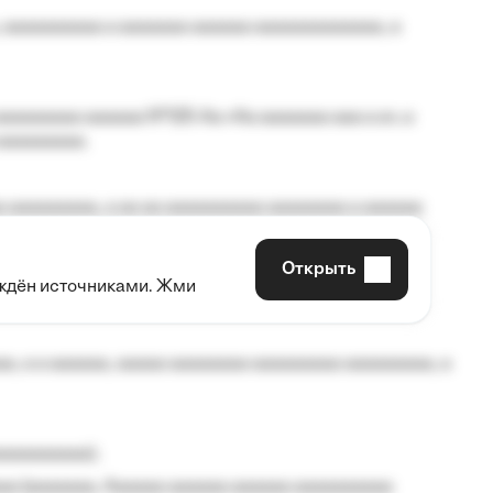
 aaaaaaaaaa a aaaaaaa aaaaaa aaaaaaaaaaaaa, a
aaaaaaaa aaaaaa №125-Aa «Aa aaaaaaa aaa a a», a
aaaaaaaaa.
 aaaaaaaaa, a aa aa aaaaaaaaaa aaaaaaaa a aaaaaa
Открыть
рждён источниками. Жми
aaaaa aaa, a aaaaaaaaaa, aaaaaa aaaaaa a aaaaaa.
, a a aaaaaa, aaaaa aaaaaaaa aaaaaaaaa aaaaaaaaa, a
aaaaaaaaa);
aa (aaaaaaa, Aaaaaa aaaaaa aaaaaa aaaaaaaaaa