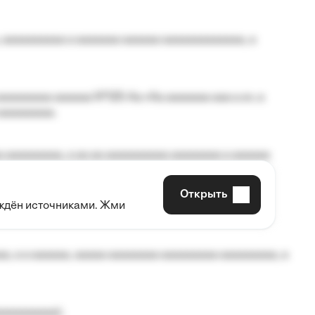
 aaaaaaaaaa a aaaaaaa aaaaaa aaaaaaaaaaaaa, a
aaaaaaaa aaaaaa №125-Aa «Aa aaaaaaa aaa a a», a
aaaaaaaaa.
 aaaaaaaaa, a aa aa aaaaaaaaaa aaaaaaaa a aaaaaa
Открыть
рждён источниками. Жми
aaaaa aaa, a aaaaaaaaaa, aaaaaa aaaaaa a aaaaaa.
, a a aaaaaa, aaaaa aaaaaaaa aaaaaaaaa aaaaaaaaa, a
aaaaaaaaa);