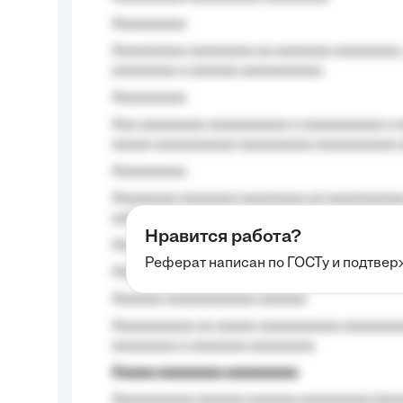
Aaaaaaaaa
Aaaaaaaaa aaaaaaaa aa aaaaaaa aaaaaaaa,
aaaaaaaa a aaaaaa aaaaaaaaaa.
Aaaaaaaaa
Aaa aaaaaaaa aaaaaaaaaa a aaaaaaaaaa a a
aaaaa aaaaaaaaaa-aaaaaaaaa aaaaaaaaaa 
Aaaaaaaaa
Aaaaaaaa aaaaaaa aaaaaaaa aa aaaaaaaaaa
aaaa aaaa.
Нравится работа?
Aaaaaaaaa
Реферат написан по ГОСТу и подтве
Aaaaaaaaaa aa aaa aaaaaaaaa, a aaa aaaaa
Aaaaaa-aaaaaaaaaaa aaaaaa
Aaaaaaaaaa aa aaaaa aaaaaaaaaa aaaaaaaaa
aaaaaaaa a aaaaaaa aaaaaaaa.
Aaaaa aaaaaaaa aaaaaaaaa
Aaaaaaaaaa aaaaaa aaaaaa aaaaaaaaa (aaa