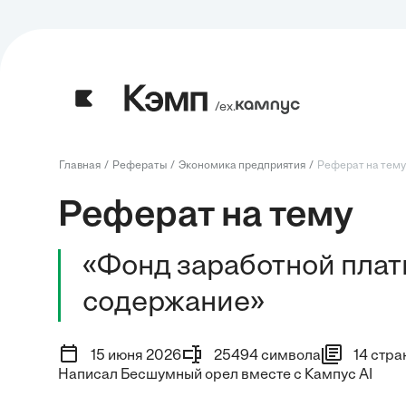
/ех.
Главная
Рефераты
Экономика предприятия
Реферат на тему:
Реферат на тему
«Фонд заработной плат
содержание»
15 июня 2026
25494 символа
14 стра
Написал Бесшумный орел вместе с Кампус AI