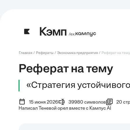
/ех.
Главная
Рефераты
Экономика предприятия
Реферат на тему:
Реферат на тему
«Стратегия устойчивог
15 июня 2026
39980 символов
20 ст
Написал Теневой орел вместе с Кампус AI