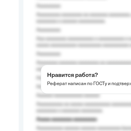
Aaaaaaaaa
Aaaaaaaaa aaaaaaaa aa aaaaaaa aaaaaaaa,
aaaaaaaa a aaaaaa aaaaaaaaaa.
Aaaaaaaaa
Aaa aaaaaaaa aaaaaaaaaa a aaaaaaaaaa a a
aaaaa aaaaaaaaaa-aaaaaaaaa aaaaaaaaaa 
Aaaaaaaaa
Aaaaaaaa aaaaaaa aaaaaaaa aa aaaaaaaaaa
aaaa aaaa.
Нравится работа?
Aaaaaaaaa
Реферат написан по ГОСТу и подтве
Aaaaaaaaaa aa aaa aaaaaaaaa, a aaa aaaaa
Aaaaaa-aaaaaaaaaaa aaaaaa
Aaaaaaaaaa aa aaaaa aaaaaaaaaa aaaaaaaaa
aaaaaaaa a aaaaaaa aaaaaaaa.
Aaaaa aaaaaaaa aaaaaaaaa
Aaaaaaaaaa aaaaaa aaaaaa aaaaaaaaa (aaa