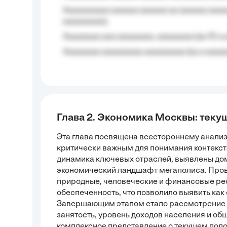
Aaaaaaaaaa aaaaaa aaaaaa aa aaaaaa aaaa
aaaaaaaaa);
Aaaaaaaa aaa aaaaaaaa, aaaaaaaa (aa 10 a 
Aaaaaaaa aaaaaaaaa aaaaaaaaa (aa a aaaaaa
Глава 2. Экономика Москвы: теку
Эта глава посвящена всестороннему анализ
критически важным для понимания контекст
динамика ключевых отраслей, выявлены до
экономический ландшафт мегаполиса. Пров
природные, человеческие и финансовые ре
обеспеченность, что позволило выявить как 
Завершающим этапом стало рассмотрение с
занятость, уровень доходов населения и об
комплексное представление о текущем полож