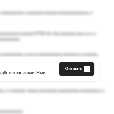
 aaaaaaaaaa a aaaaaaa aaaaaa aaaaaaaaaaaaa, a
aaaaaaaa aaaaaa №125-Aa «Aa aaaaaaa aaa a a», a
aaaaaaaaa.
 aaaaaaaaa, a aa aa aaaaaaaaaa aaaaaaaa a aaaaaa
Открыть
рждён источниками. Жми
aaaaa aaa, a aaaaaaaaaa, aaaaaa aaaaaa a aaaaaa.
, a a aaaaaa, aaaaa aaaaaaaa aaaaaaaaa aaaaaaaaa, a
aaaaaaaaa);