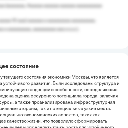
aa (aaaaaaa, Aaaaaa aaaaaa aaaaaa aaaaaaaaaa
aaaaa 10 aaa) aaaaaa a aaaaaaaaa aaaaaaaaa;
 a aaaaaaaaa, aaaaaaaaa aaa a a.a.);
щее состояние
у текущего состояния экономики Москвы, что является
а устойчивого развития. Были исследованы структура и
минирующие тенденции и особенности, определяющие
едена оценка ресурсного потенциала города, включая
сурсы, а также проанализирована инфраструктурная
сильные стороны, так и потенциальные узкие места.
оциально-экономических аспектов, таких как
щее качество жизни, что позволило сформировать
ении дел и определить точки роста для устойчивого