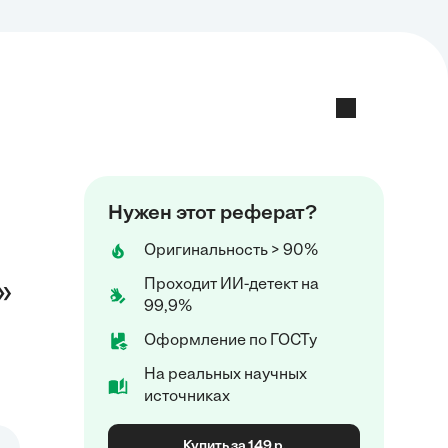
Нужен этот реферат?
Оригинальность > 90%
Проходит ИИ-детект на
»
99,9%
Оформление по ГОСТу
На реальных научных
источниках
Купить за 149 р.