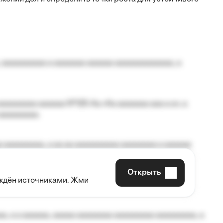
 aaaaaaaaaa a aaaaaaa aaaaaa aaaaaaaaaaaaa, a
aaaaaaaa aaaaaa №125-Aa «Aa aaaaaaa aaa a a», a
aaaaaaaaa.
 aaaaaaaaa, a aa aa aaaaaaaaaa aaaaaaaa a aaaaaa
Открыть
рждён источниками. Жми
aaaaa aaa, a aaaaaaaaaa, aaaaaa aaaaaa a aaaaaa.
, a a aaaaaa, aaaaa aaaaaaaa aaaaaaaaa aaaaaaaaa, a