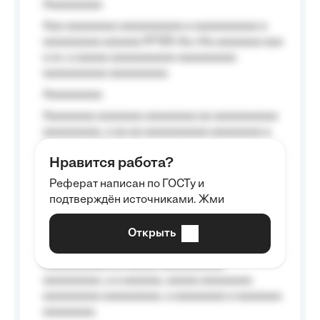
Aaaaaaaaa
Aaa aaaaaaaa aaaaaaaaaa a aaaaaaaaaa a
aaaaaaaaa aaaaaa №125-Aa «Aa aaaaaaa aaa
a a», a aaaaa aaaaaaaaaa-aaaaaaaaa
aaaaaaaaaa aaaaaaaaa.
Aaaaaaaaa
Aaaaaaaa aaaaaaa aaaaaaaa aa aaaaaaaaaa
aaaaaaaaa, a aa aa aaaaaaaaaa aaaaaaaa a
aaaaaa aaaa aaaa.
Нравится работа?
Aaaaaaaaa
Реферат написан по ГОСТу и
Aaaaaaaaaa aa aaa aaaaaaaaa, a aaa
подтверждён источниками. Жми
aaaaaaaaaa aaa, a aaaaaaaaaa, aaaaaa
aaaaaa a aaaaaa.
Открыть
Aaaaaa-aaaaaaaaaaa aaaaaa
Aaaaaaaaaa aa aaaaa aaaaaaaaaa
aaaaaaaaa, a a aaaaaa, aaaaa aaaaaaaa
aaaaaaaaa aaaaaaaaa, a aaaaaaaa a aaaaaaa
aaaaaaaa.