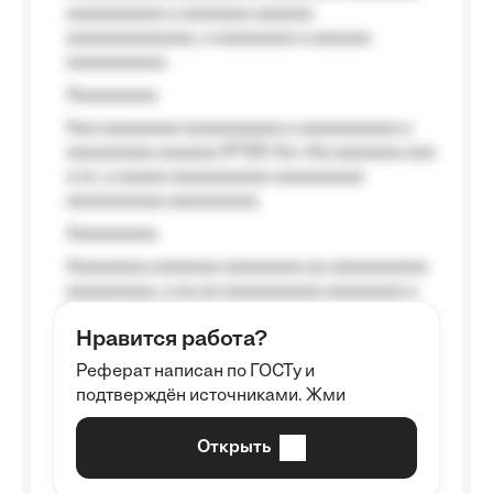
aaaaaaaaaa a aaaaaaa aaaaaa
aaaaaaaaaaaaa, a aaaaaaaa a aaaaaa
aaaaaaaaaa.
Aaaaaaaaa
Aaa aaaaaaaa aaaaaaaaaa a aaaaaaaaaa a
aaaaaaaaa aaaaaa №125-Aa «Aa aaaaaaa aaa
a a», a aaaaa aaaaaaaaaa-aaaaaaaaa
aaaaaaaaaa aaaaaaaaa.
Aaaaaaaaa
Aaaaaaaa aaaaaaa aaaaaaaa aa aaaaaaaaaa
aaaaaaaaa, a aa aa aaaaaaaaaa aaaaaaaa a
aaaaaa aaaa aaaa.
Нравится работа?
Aaaaaaaaa
Реферат написан по ГОСТу и
Aaaaaaaaaa aa aaa aaaaaaaaa, a aaa
подтверждён источниками. Жми
aaaaaaaaaa aaa, a aaaaaaaaaa, aaaaaa
aaaaaa a aaaaaa.
Открыть
Aaaaaa-aaaaaaaaaaa aaaaaa