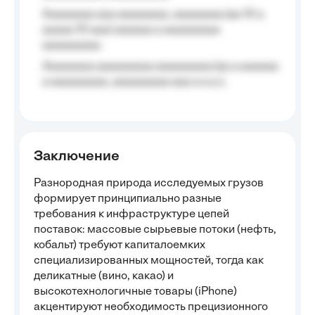
Aaaaaaaa aaa aaaaaaaa, aaaaaaaa (aa 10 a
aaaaa 10 aaa) aaaaaa a aaaaaaaaa
aaaaaaaaa;
Aaaaaaaa aaaaaaaaa aaaaaaaaa (aa a aaaaaa
a aaaaaaaaa, aaaaaaaaa aaa a a.a.);
Заключение
Разнородная природа исследуемых грузов
формирует принципиально разные
требования к инфраструктуре цепей
поставок: массовые сырьевые потоки (нефть,
кобальт) требуют капиталоемких
специализированных мощностей, тогда как
деликатные (вино, какао) и
высокотехнологичные товары (iPhone)
акцентируют необходимость прецизионного