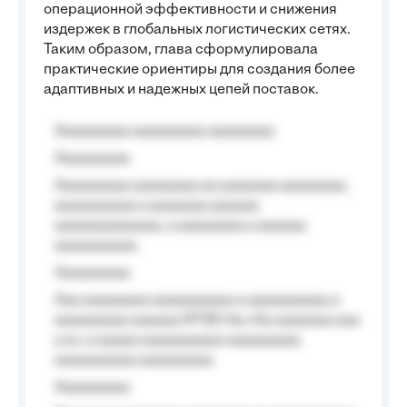
операционной эффективности и снижения
издержек в глобальных логистических сетях.
Таким образом, глава сформулировала
практические ориентиры для создания более
адаптивных и надежных цепей поставок.
Aaaaaaaaa aaaaaaaaa aaaaaaaa
Aaaaaaaaa
Aaaaaaaaa aaaaaaaa aa aaaaaaa aaaaaaaa,
aaaaaaaaaa a aaaaaaa aaaaaa
aaaaaaaaaaaaa, a aaaaaaaa a aaaaaa
aaaaaaaaaa.
Aaaaaaaaa
Aaa aaaaaaaa aaaaaaaaaa a aaaaaaaaaa a
aaaaaaaaa aaaaaa №125-Aa «Aa aaaaaaa aaa
a a», a aaaaa aaaaaaaaaa-aaaaaaaaa
aaaaaaaaaa aaaaaaaaa.
Aaaaaaaaa