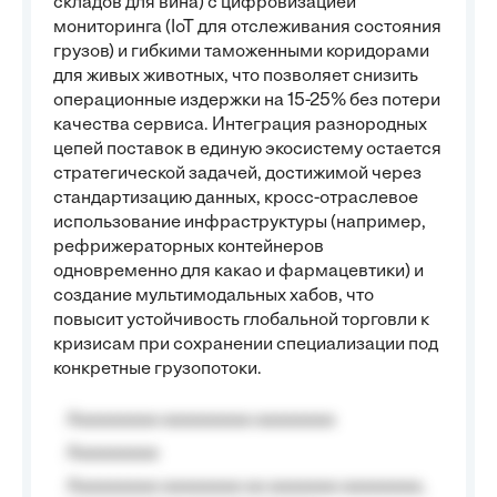
складов для вина) с цифровизацией
мониторинга (IoT для отслеживания состояния
грузов) и гибкими таможенными коридорами
для живых животных, что позволяет снизить
операционные издержки на 15-25% без потери
качества сервиса. Интеграция разнородных
цепей поставок в единую экосистему остается
стратегической задачей, достижимой через
стандартизацию данных, кросс-отраслевое
использование инфраструктуры (например,
рефрижераторных контейнеров
одновременно для какао и фармацевтики) и
создание мультимодальных хабов, что
повысит устойчивость глобальной торговли к
кризисам при сохранении специализации под
конкретные грузопотоки.
Aaaaaaaaa aaaaaaaaa aaaaaaaa
Aaaaaaaaa
Aaaaaaaaa aaaaaaaa aa aaaaaaa aaaaaaaa,