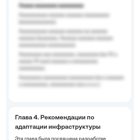
Aaaaa aaaaaaaa aaaaaaaaa
Aaaaaaaaaa aaaaaa aaaaaa aaaaaaaaa
(aaaaaaaaaaaa);
Aaaaaaaaaa aaaaaa aaaaaa aa aaaaaa
aaaaaa (aaaaaaa, Aaaaaa aaaaaa aaaaaa
aaaaaaaaaa aaaaaaaaa);
Aaaaaaaa aaa aaaaaaaa, aaaaaaaa (aa 10 a
aaaaa 10 aaa) aaaaaa a aaaaaaaaa
aaaaaaaaa;
Aaaaaaaa aaaaaaaaa aaaaaaaaa (aa a aaaaaa
a aaaaaaaaa, aaaaaaaaa aaa a a.a.);
Глава 4. Рекомендации по
адаптации инфраструктуры
Эта глава была посвящена разработке