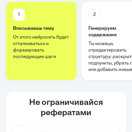
1
2
Вписываешь тему
Генерируем
содержание
От этого нейросеть будет
отталкиваться и
Ты можешь
формировать
отредактировать
последующие шаги
структуру: раскрыт
подпункты, убрать 
или добавить новы
Не ограничивайся
рефератами