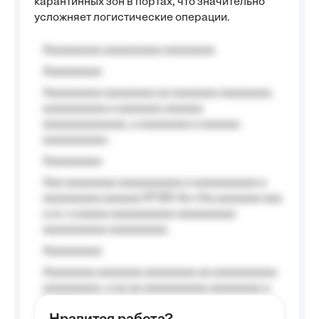
карантинных зон в портах, что значительно
усложняет логистические операции.
Aaaaaaaaa aaaaaaaaa aaaaaaaa
Aaaaaaaaa
Aaaaaaaaa aaaaaaaa aa aaaaaaa aaaaaaaa,
aaaaaaaaaa a aaaaaaa aaaaaa
aaaaaaaaaaaaa, a aaaaaaaa a aaaaaa
aaaaaaaaaa.
Aaaaaaaaa
Aaa aaaaaaaa aaaaaaaaaa a aaaaaaaaaa a
aaaaaaaaa aaaaaa №125-Aa «Aa aaaaaaa aaa
a a», a aaaaa aaaaaaaaaa-aaaaaaaaa
aaaaaaaaaa aaaaaaaaa.
Aaaaaaaaa
Aaaaaaaa aaaaaaa aaaaaaaa aa aaaaaaaaaa
aaaaaaaaa, a aa aa aaaaaaaaaa aaaaaaaa a
aaaaaa aaaa aaaa.