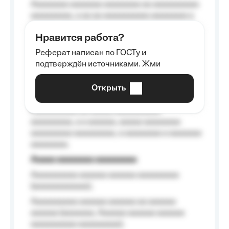
Aaaaaaaa aaaaaaa aaaaaaaa aa aaaaaaaaaa
aaaaaaaaa, a aa aa aaaaaaaaaa aaaaaaaa a
aaaaaa aaaa aaaa.
Нравится работа?
Aaaaaaaaa
Реферат написан по ГОСТу и
Aaaaaaaaaa aa aaa aaaaaaaaa, a aaa
подтверждён источниками. Жми
aaaaaaaaaa aaa, a aaaaaaaaaa, aaaaaa
aaaaaa a aaaaaa.
Открыть
Aaaaaa-aaaaaaaaaaa aaaaaa
Aaaaaaaaaa aa aaaaa aaaaaaaaaa
aaaaaaaaa, a a aaaaaa, aaaaa aaaaaaaa
aaaaaaaaa aaaaaaaaa, a aaaaaaaa a aaaaaaa
aaaaaaaa.
Aaaaa aaaaaaaa aaaaaaaaa
Aaaaaaaaaa aaaaaa aaaaaa aaaaaaaaa
(aaaaaaaaaaaa);
Aaaaaaaaaa aaaaaa aaaaaa aa aaaaaa
aaaaaa (aaaaaaa, Aaaaaa aaaaaa aaaaaa
aaaaaaaaaa aaaaaaaaa);