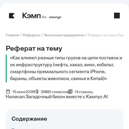
/ех.
Главная
Рефераты
Экономика предприятия
Реферат на тему: Как вли
Реферат на тему
«Как влияют разные типы грузов на цепи поставок и
их инфраструктуру (нефть, какао, вино, кобальт,
смартфоны премиального сегмента iPhone,
бараны, объекты живописи, свинья в Китай)»
15 июня 2026
26880 символов
14 страниц
Написал Загадочный бизон вместе с Кампус AI
Содержание