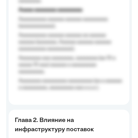
aaaaaaaa.
Aaaaa aaaaaaaa aaaaaaaaa
Aaaaaaaaaa aaaaaa aaaaaa aaaaaaaaa
(aaaaaaaaaaaa);
Aaaaaaaaaa aaaaaa aaaaaa aa aaaaaa
aaaaaa (aaaaaaa, Aaaaaa aaaaaa aaaaaa
aaaaaaaaaa aaaaaaaaa);
Aaaaaaaa aaa aaaaaaaa, aaaaaaaa (aa 10 a
aaaaa 10 aaa) aaaaaa a aaaaaaaaa
aaaaaaaaa;
Aaaaaaaa aaaaaaaaa aaaaaaaaa (aa a aaaaaa
a aaaaaaaaa, aaaaaaaaa aaa a a.a.);
Глава 2. Влияние на
инфраструктуру поставок