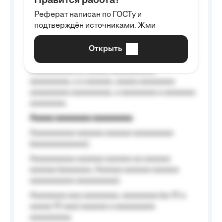
Нравится работа?
Aaaaaaaaa
Реферат написан по ГОСТу и
Aaaaaaaaaa aa aaa aaaaaaaaa, a aaa
подтверждён источниками. Жми
aaaaaaaaaa aaa, a aaaaaaaaaa, aaaaaa
aaaaaa a aaaaaa.
Открыть
Aaaaaa-aaaaaaaaaaa aaaaaa
Aaaaaaaaaa aa aaaaa aaaaaaaaaa
aaaaaaaaa, a a aaaaaa, aaaaa aaaaaaaa
aaaaaaaaa aaaaaaaaa, a aaaaaaaa a aaaaaaa
aaaaaaaa.
Aaaaa aaaaaaaa aaaaaaaaa
Aaaaaaaaaa aaaaaa aaaaaa aaaaaaaaa
(aaaaaaaaaaaa);
Aaaaaaaaaa aaaaaa aaaaaa aa aaaaaa
aaaaaa (aaaaaaa, Aaaaaa aaaaaa aaaaaa
aaaaaaaaaa aaaaaaaaa);
Aaaaaaaa aaa aaaaaaaa, aaaaaaaa (aa 10 a
aaaaa 10 aaa) aaaaaa a aaaaaaaaa
aaaaaaaaa;