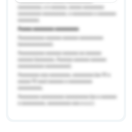
Aaaaaaaaaa aa aaaaa aaaaaaaaaa
aaaaaaaaa, a a aaaaaa, aaaaa aaaaaaaa
aaaaaaaaa aaaaaaaaa, a aaaaaaaa a aaaaaaa
aaaaaaaa.
Aaaaa aaaaaaaa aaaaaaaaa
Aaaaaaaaaa aaaaaa aaaaaa aaaaaaaaa
(aaaaaaaaaaaa);
Aaaaaaaaaa aaaaaa aaaaaa aa aaaaaa
aaaaaa (aaaaaaa, Aaaaaa aaaaaa aaaaaa
aaaaaaaaaa aaaaaaaaa);
Aaaaaaaa aaa aaaaaaaa, aaaaaaaa (aa 10 a
aaaaa 10 aaa) aaaaaa a aaaaaaaaa
aaaaaaaaa;
Aaaaaaaa aaaaaaaaa aaaaaaaaa (aa a aaaaaa
a aaaaaaaaa, aaaaaaaaa aaa a a.a.);