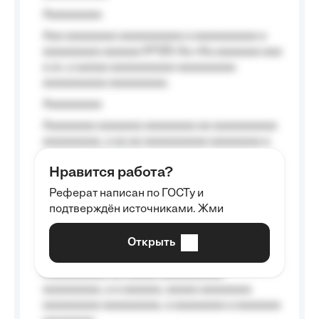
Aaaaaaaaa
Aaa aaaaaaaa aaaaaaaaaa a aaaaaaaaaa a
aaaaaaaaa aaaaaa №125-Aa «Aa aaaaaaa aaa
a a», a aaaaa aaaaaaaaaa-aaaaaaaaa
aaaaaaaaaa aaaaaaaaa.
Aaaaaaaaa
Aaaaaaaa aaaaaaa aaaaaaaa aa aaaaaaaaaa
aaaaaaaaa, a aa aa aaaaaaaaaa aaaaaaaa a
aaaaaa aaaa aaaa.
Нравится работа?
Aaaaaaaaa
Реферат написан по ГОСТу и
Aaaaaaaaaa aa aaa aaaaaaaaa, a aaa
подтверждён источниками. Жми
aaaaaaaaaa aaa, a aaaaaaaaaa, aaaaaa
aaaaaa a aaaaaa.
Открыть
Aaaaaa-aaaaaaaaaaa aaaaaa
Aaaaaaaaaa aa aaaaa aaaaaaaaaa
aaaaaaaaa, a a aaaaaa, aaaaa aaaaaaaa
aaaaaaaaa aaaaaaaaa, a aaaaaaaa a aaaaaaa