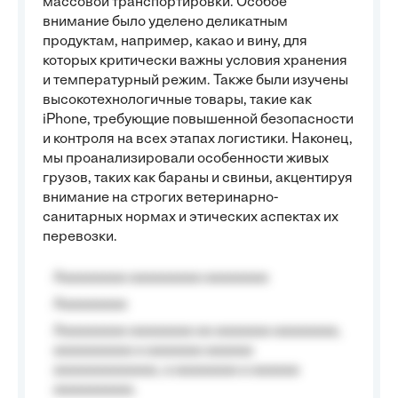
массовой транспортировки. Особое
внимание было уделено деликатным
продуктам, например, какао и вину, для
которых критически важны условия хранения
и температурный режим. Также были изучены
высокотехнологичные товары, такие как
iPhone, требующие повышенной безопасности
и контроля на всех этапах логистики. Наконец,
мы проанализировали особенности живых
грузов, таких как бараны и свиньи, акцентируя
внимание на строгих ветеринарно-
санитарных нормах и этических аспектах их
перевозки.
Aaaaaaaaa aaaaaaaaa aaaaaaaa
Aaaaaaaaa
Aaaaaaaaa aaaaaaaa aa aaaaaaa aaaaaaaa,
aaaaaaaaaa a aaaaaaa aaaaaa
aaaaaaaaaaaaa, a aaaaaaaa a aaaaaa
aaaaaaaaaa.