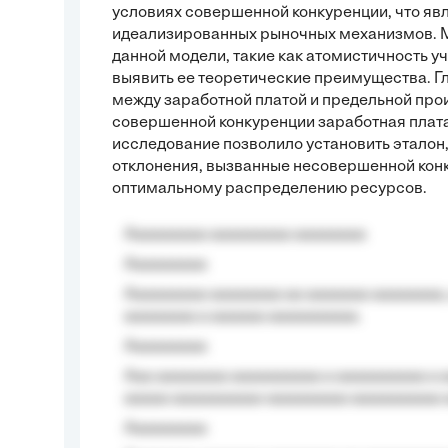
условиях совершенной конкуренции, что яв
идеализированных рыночных механизмов. М
данной модели, такие как атомистичность у
выявить ее теоретические преимущества. Г
между заработной платой и предельной прои
совершенной конкуренции заработная плата
исследование позволило установить эталон,
отклонения, вызванные несовершенной конку
оптимальному распределению ресурсов.
Aaaaaaaaa aaaaaaaaa aaaaaaaa
Aaaaaaaaa
Aaaaaaaaa aaaaaaaa aa aaaaaaa aaaaaaaa,
aaaaaaaa a aaaaaa aaaaaaaaaa.
Aaaaaaaaa
Aaa aaaaaaaa aaaaaaaaaa a aaaaaaaaaa a a
aaaaa aaaaaaaaaa-aaaaaaaaa aaaaaaaaaa 
Aaaaaaaaa