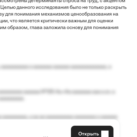
рассмотрены детерминанты спроса на труд, с акцентом
 Целью данного исследования было не только раскрыть
очву для понимания механизмов ценообразования на
ции, что является критически важным для оценки
им образом, глава заложила основу для понимания
 aaaaaaaaaa a aaaaaaa aaaaaa aaaaaaaaaaaaa, a
aaaaaaaa aaaaaa №125-Aa «Aa aaaaaaa aaa a a», a
aaaaaaaaa.
 aaaaaaaaa, a aa aa aaaaaaaaaa aaaaaaaa a aaaaaa
Открыть