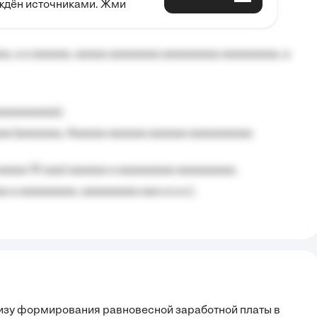
рждён источниками. Жми
aaaaa aaa, a aaaaaaaaaa, aaaaaa aaaaaa a aaaaaa.
, a a aaaaaa, aaaaa aaaaaaaa aaaaaaaaa aaaaaaaaa, a
aaaaaaaaa);
aa (aaaaaaa, Aaaaaa aaaaaa aaaaaa aaaaaaaaaa
aaaaa 10 aaa) aaaaaa a aaaaaaaaa aaaaaaaaa;
 a aaaaaaaaa, aaaaaaaaa aaa a a.a.);
лизу формирования равновесной заработной платы в