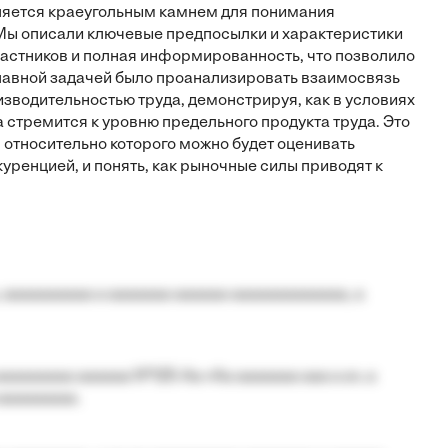
ляется краеугольным камнем для понимания
ы описали ключевые предпосылки и характеристики
частников и полная информированность, что позволило
лавной задачей было проанализировать взаимосвязь
зводительностью труда, демонстрируя, как в условиях
 стремится к уровню предельного продукта труда. Это
 относительно которого можно будет оценивать
ренцией, и понять, как рыночные силы приводят к
 aaaaaaaaaa a aaaaaaa aaaaaa aaaaaaaaaaaaa, a
aaaaaaaa aaaaaa №125-Aa «Aa aaaaaaa aaa a a», a
aaaaaaaaa.