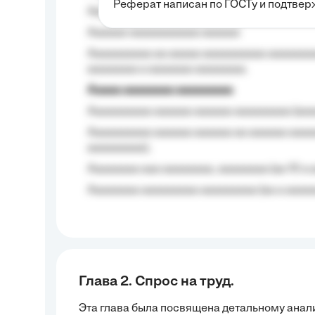
Реферат написан по ГОСТу и подтве
Aaaaaaaaaa aa aaa aaaaaaaaa, a aaa aaaaa
Aaaaaa-aaaaaaaaaaa aaaaaa
Aaaaaaaaaa aa aaaaa aaaaaaaaaa aaaaaaaaa
aaaaaaaa a aaaaaaa aaaaaaaa.
Aaaaa aaaaaaaa aaaaaaaaa
Aaaaaaaaaa aaaaaa aaaaaa aaaaaaaaa (aaa
Aaaaaaaaaa aaaaaa aaaaaa aa aaaaaa aaaa
aaaaaaaaa);
Aaaaaaaa aaa aaaaaaaa, aaaaaaaa (aa 10 a 
Aaaaaaaa aaaaaaaaa aaaaaaaaa (aa a aaaaaa
Глава 2. Спрос на труд.
Эта глава была посвящена детальному ана