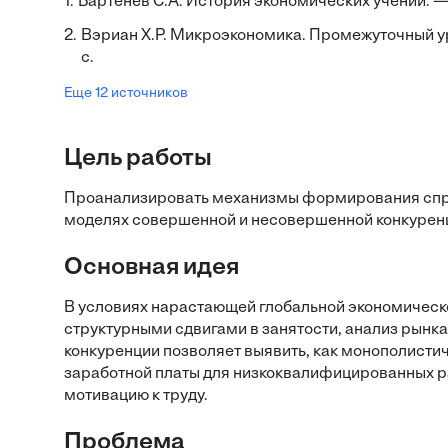
1.
Бартенев С.А. История экономических учений. —
2.
Вэриан Х.Р. Микроэкономика. Промежуточный у
с.
Еще 12 источников
Цель работы
Проанализировать механизмы формирования спрос
моделях совершенной и несовершенной конкуренци
Основная идея
В условиях нарастающей глобальной экономическ
структурными сдвигами в занятости, анализ рынк
конкуренции позволяет выявить, как монополисти
заработной платы для низкоквалифицированных р
мотивацию к труду.
Проблема