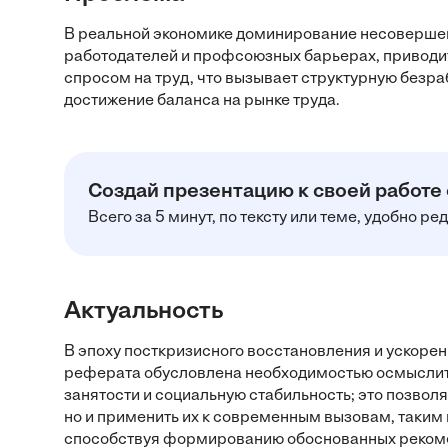
В реальной экономике доминирование несоверше
работодателей и профсоюзных барьерах, приводи
спросом на труд, что вызывает структурную безра
достижение баланса на рынке труда.
Создай презентацию к своей работе
Всего за 5 минут, по тексту или теме, удобно р
Актуальность
В эпоху посткризисного восстановления и ускоре
реферата обусловлена необходимостью осмыслить,
занятости и социальную стабильность; это позвол
но и применить их к современным вызовам, таким 
способствуя формированию обоснованных рекоме