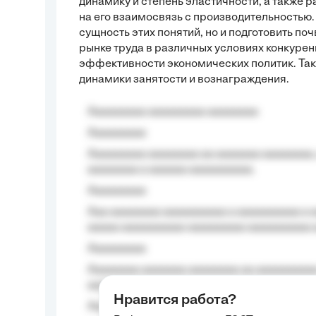
динамику и степень эластичности, а также 
на его взаимосвязь с производительностью.
сущность этих понятий, но и подготовить п
рынке труда в различных условиях конкурен
эффективности экономических политик. Так
динамики занятости и вознаграждения.
Aaaaaaaaa aaaaaaaaa aaaaaaaa
Aaaaaaaaa
Aaaaaaaaa aaaaaaaa aa aaaaaaa aaaaaaaa,
aaaaaaaa a aaaaaa aaaaaaaaaa.
Aaaaaaaaa
Aaa aaaaaaaa aaaaaaaaaa a aaaaaaaaaa a a
aaaaa aaaaaaaaaa-aaaaaaaaa aaaaaaaaaa 
Aaaaaaaaa
Aaaaaaaa aaaaaaa aaaaaaaa aa aaaaaaaaaa
aaaa aaaa.
Нравится работа?
Aaaaaaaaa