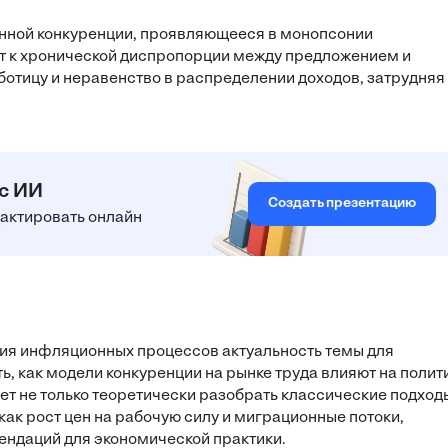
нной конкуренции, проявляющееся в монопсонии
т к хронической диспропорции между предложением и
ботицу и неравенство в распределении доходов, затрудняя
 с ИИ
Создать презентацию
едактировать онлайн
ния инфляционных процессов актуальность темы для
 как модели конкуренции на рынке труда влияют на полит
яет не только теоретически разобрать классические подход
как рост цен на рабочую силу и миграционные потоки,
ндаций для экономической практики.