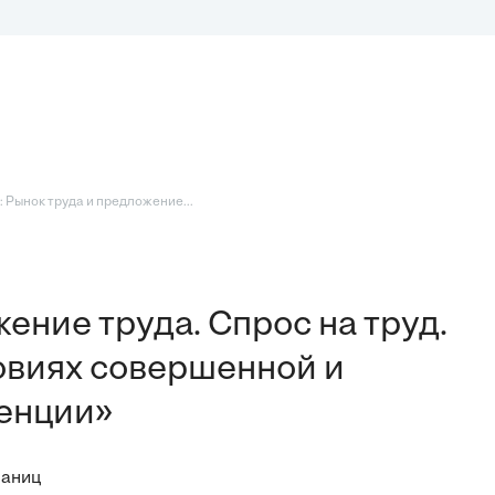
 Рынок труда и предложение...
ение труда. Спрос на труд.
ловиях совершенной и
енции»
раниц