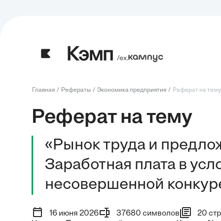
/ех.
Главная
Рефераты
Экономика предприятия
Реферат на тему:
Реферат на тему
«Рынок труда и предлож
Заработная плата в ус
несовершенной конкур
16 июня 2026
37680 символов
20 ст