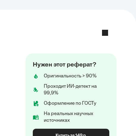
Нужен этот реферат?
Оригинальность > 90%
Проходит ИИ-детект на
99,9%
Оформление по ГОСТу
На реальных научных
источниках
Купить за 149 р.