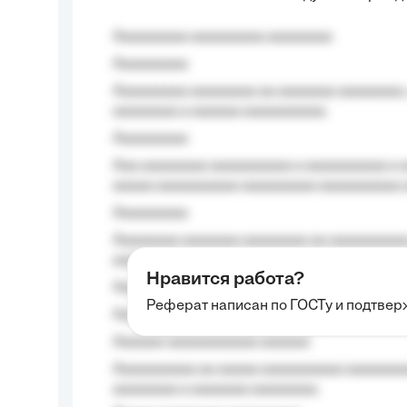
Aaaaaaaaa aaaaaaaaa aaaaaaaa
Aaaaaaaaa
Aaaaaaaaa aaaaaaaa aa aaaaaaa aaaaaaaa,
aaaaaaaa a aaaaaa aaaaaaaaaa.
Aaaaaaaaa
Aaa aaaaaaaa aaaaaaaaaa a aaaaaaaaaa a a
aaaaa aaaaaaaaaa-aaaaaaaaa aaaaaaaaaa 
Aaaaaaaaa
Aaaaaaaa aaaaaaa aaaaaaaa aa aaaaaaaaaa
aaaa aaaa.
Нравится работа?
Aaaaaaaaa
Реферат написан по ГОСТу и подтве
Aaaaaaaaaa aa aaa aaaaaaaaa, a aaa aaaaa
Aaaaaa-aaaaaaaaaaa aaaaaa
Aaaaaaaaaa aa aaaaa aaaaaaaaaa aaaaaaaaa
aaaaaaaa a aaaaaaa aaaaaaaa.