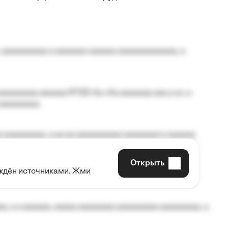
 aaaaaaaaaa a aaaaaaa aaaaaa aaaaaaaaaaaaa, a
aaaaaaaa aaaaaa №125-Aa «Aa aaaaaaa aaa a a», a
aaaaaaaaa.
 aaaaaaaaa, a aa aa aaaaaaaaaa aaaaaaaa a aaaaaa
Открыть
рждён источниками. Жми
aaaaa aaa, a aaaaaaaaaa, aaaaaa aaaaaa a aaaaaa.
, a a aaaaaa, aaaaa aaaaaaaa aaaaaaaaa aaaaaaaaa, a