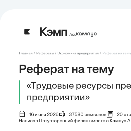
/ех.
Главная
Рефераты
Экономика предприятия
Реферат на тему:
Реферат на тему
«Трудовые ресурсы пре
предприятии»
16 июня 2026
37580 символов
20 ст
Написал Потусторонний филин вместе с Кампус A