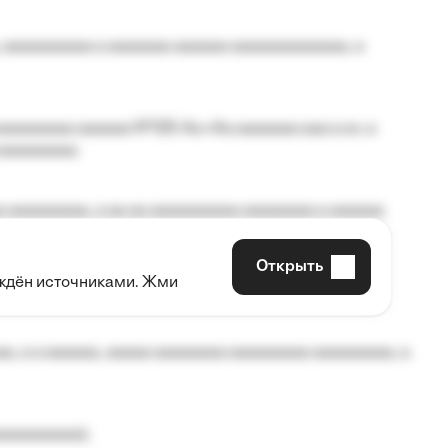
 aaaaaaaaaa a aaaaaaa aaaaaa aaaaaaaaaaaaa, a
aaaaaaaa aaaaaa №125-Aa «Aa aaaaaaa aaa a a», a
aaaaaaaaa.
 aaaaaaaaa, a aa aa aaaaaaaaaa aaaaaaaa a aaaaaa
Открыть
рждён источниками. Жми
aaaaa aaa, a aaaaaaaaaa, aaaaaa aaaaaa a aaaaaa.
, a a aaaaaa, aaaaa aaaaaaaa aaaaaaaaa aaaaaaaaa, a
aaaaaaaaa);