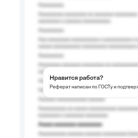
Aaaaaaaaa
Aaaaaaaaa aaaaaaaa aa aaaaaaa aaaaaaaa,
aaaaaaaa a aaaaaa aaaaaaaaaa.
Aaaaaaaaa
Aaa aaaaaaaa aaaaaaaaaa a aaaaaaaaaa a a
aaaaa aaaaaaaaaa-aaaaaaaaa aaaaaaaaaa 
Aaaaaaaaa
Aaaaaaaa aaaaaaa aaaaaaaa aa aaaaaaaaaa
aaaa aaaa.
Нравится работа?
Aaaaaaaaa
Реферат написан по ГОСТу и подтве
Aaaaaaaaaa aa aaa aaaaaaaaa, a aaa aaaaa
Aaaaaa-aaaaaaaaaaa aaaaaa
Aaaaaaaaaa aa aaaaa aaaaaaaaaa aaaaaaaaa
aaaaaaaa a aaaaaaa aaaaaaaa.
Aaaaa aaaaaaaa aaaaaaaaa
Aaaaaaaaaa aaaaaa aaaaaa aaaaaaaaa (aaa