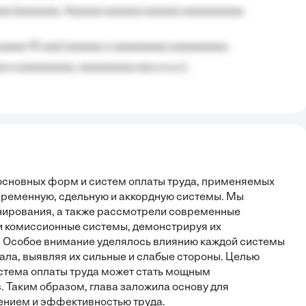
aa (aaaaaaa, Aaaaaa aaaaaa aaaaaa aaaaaaaaaa
aaaaa 10 aaa) aaaaaa a aaaaaaaaa aaaaaaaaa;
 a aaaaaaaaa, aaaaaaaaa aaa a a.a.);
з основных форм и систем оплаты труда, применяемых
временную, сдельную и аккордную системы. Мы
нирования, а также рассмотрели современные
 и комиссионные системы, демонстрируя их
. Особое внимание уделялось влиянию каждой системы
ала, выявляя их сильные и слабые стороны. Целью
истема оплаты труда может стать мощным
 Таким образом, глава заложила основу для
ением и эффективностью труда.