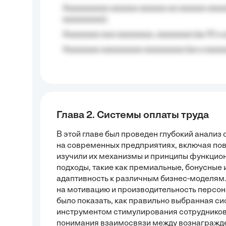
Aaaaaaaaaa aaaaaa aaaaaa aa aaaaaa aaaa
aaaaaaaaa);
Aaaaaaaa aaa aaaaaaaa, aaaaaaaa (aa 10 a 
Aaaaaaaa aaaaaaaaa aaaaaaaaa (aa a aaaaaa
Глава 2. Системы оплаты труда
В этой главе был проведен глубокий анали
на современных предприятиях, включая по
изучили их механизмы и принципы функцио
подходы, такие как премиальные, бонусные
адаптивность к различным бизнес-моделям
на мотивацию и производительность персон
было показать, как правильно выбранная с
инструментом стимулирования сотрудников.
понимания взаимосвязи между вознагражд