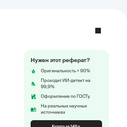
Нужен этот реферат?
Оригинальность > 90%
Проходит ИИ-детект на
99,9%
Оформление по ГОСТу
На реальных научных
источниках
Купить за 149 р.