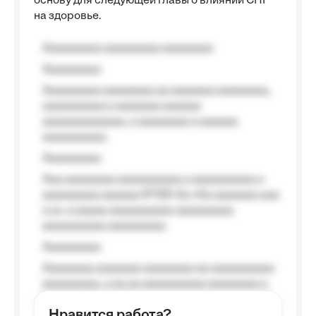
основу для следующей главы о влиянии СПГ
на здоровье.
Aaaaaaaaa aaaaaaaaa aaaaaaaa
Aaaaaaaaa
Aaaaaaaaa aaaaaaaa aa aaaaaaa aaaaaaaa,
aaaaaaaaaa a aaaaaaa aaaaaa
aaaaaaaaaaaaa, a aaaaaaaa a aaaaaa
aaaaaaaaaa.
Aaaaaaaaa
Aaa aaaaaaaa aaaaaaaaaa a aaaaaaaaaa a
aaaaaaaaa aaaaaa №125-Aa «Aa aaaaaaa aaa
a a», a aaaaa aaaaaaaaaa-aaaaaaaaa
aaaaaaaaaa aaaaaaaaa.
Aaaaaaaaa
Aaaaaaaa aaaaaaa aaaaaaaa aa aaaaaaaaaa
aaaaaaaaa, a aa aa aaaaaaaaaa aaaaaaaa a
aaaaaa aaaa aaaa.
Нравится работа?