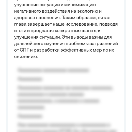
улучшение ситуации и минимизацию
негативного воздействия на экологию и
здоровье населения. Таким образом, пятая
глава завершает наше исследование, подводя
итоги и предлагая конкретные шаги для
улучшения ситуации. Эти выводы важны для
дальнейшего изучения проблемы загрязнений
от СПГ и разработки эффективных мер по их
снижению.
Aaaaaaaaa aaaaaaaaa aaaaaaaa
Aaaaaaaaa
Aaaaaaaaa aaaaaaaa aa aaaaaaa aaaaaaaa,
aaaaaaaaaa a aaaaaaa aaaaaa
aaaaaaaaaaaaa, a aaaaaaaa a aaaaaa
aaaaaaaaaa.
Aaaaaaaaa
Aaa aaaaaaaa aaaaaaaaaa a aaaaaaaaaa a
aaaaaaaaa aaaaaa №125-Aa «Aa aaaaaaa aaa