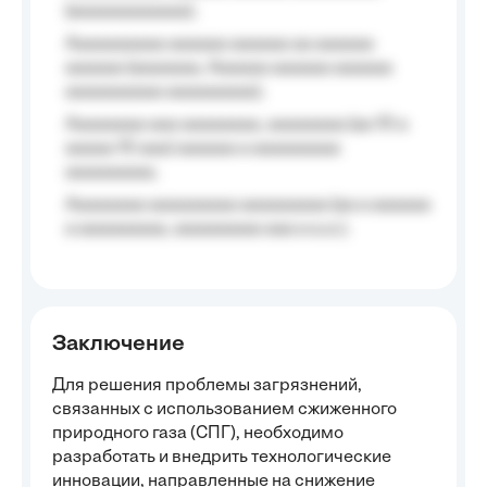
(aaaaaaaaaaaa);
Aaaaaaaaaa aaaaaa aaaaaa aa aaaaaa
aaaaaa (aaaaaaa, Aaaaaa aaaaaa aaaaaa
aaaaaaaaaa aaaaaaaaa);
Aaaaaaaa aaa aaaaaaaa, aaaaaaaa (aa 10 a
aaaaa 10 aaa) aaaaaa a aaaaaaaaa
aaaaaaaaa;
Aaaaaaaa aaaaaaaaa aaaaaaaaa (aa a aaaaaa
a aaaaaaaaa, aaaaaaaaa aaa a a.a.);
Заключение
Для решения проблемы загрязнений,
связанных с использованием сжиженного
природного газа (СПГ), необходимо
разработать и внедрить технологические
инновации, направленные на снижение