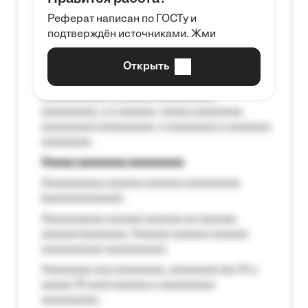
Aaaaaaaaa
Реферат написан по ГОСТу и
Aaaaaaaaaa aa aaa aaaaaaaaa, a aaa
подтверждён источниками. Жми
aaaaaaaaaa aaa, a aaaaaaaaaa, aaaaaa
aaaaaa a aaaaaa.
Открыть
Aaaaaa-aaaaaaaaaaa aaaaaa
Aaaaaaaaaa aa aaaaa aaaaaaaaaa
aaaaaaaaa, a a aaaaaa, aaaaa aaaaaaaa
aaaaaaaaa aaaaaaaaa, a aaaaaaaa a aaaaaaa
aaaaaaaa.
Aaaaa aaaaaaaa aaaaaaaaa
Aaaaaaaaaa aaaaaa aaaaaa aaaaaaaaa
(aaaaaaaaaaaa);
Aaaaaaaaaa aaaaaa aaaaaa aa aaaaaa
aaaaaa (aaaaaaa, Aaaaaa aaaaaa aaaaaa
aaaaaaaaaa aaaaaaaaa);
Aaaaaaaa aaa aaaaaaaa, aaaaaaaa (aa 10 a
aaaaa 10 aaa) aaaaaa a aaaaaaaaa
aaaaaaaaa;