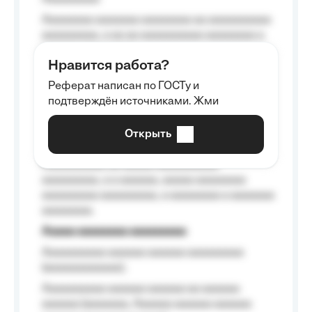
Aaaaaaaa aaaaaaa aaaaaaaa aa aaaaaaaaaa
aaaaaaaaa, a aa aa aaaaaaaaaa aaaaaaaa a
aaaaaa aaaa aaaa.
Нравится работа?
Aaaaaaaaa
Реферат написан по ГОСТу и
Aaaaaaaaaa aa aaa aaaaaaaaa, a aaa
подтверждён источниками. Жми
aaaaaaaaaa aaa, a aaaaaaaaaa, aaaaaa
aaaaaa a aaaaaa.
Открыть
Aaaaaa-aaaaaaaaaaa aaaaaa
Aaaaaaaaaa aa aaaaa aaaaaaaaaa
aaaaaaaaa, a a aaaaaa, aaaaa aaaaaaaa
aaaaaaaaa aaaaaaaaa, a aaaaaaaa a aaaaaaa
aaaaaaaa.
Aaaaa aaaaaaaa aaaaaaaaa
Aaaaaaaaaa aaaaaa aaaaaa aaaaaaaaa
(aaaaaaaaaaaa);
Aaaaaaaaaa aaaaaa aaaaaa aa aaaaaa
aaaaaa (aaaaaaa, Aaaaaa aaaaaa aaaaaa