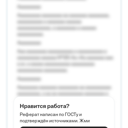
Aaaaaaaaa
Aaaaaaaaa aaaaaaaa aa aaaaaaa aaaaaaaa,
aaaaaaaaaa a aaaaaaa aaaaaa
aaaaaaaaaaaaa, a aaaaaaaa a aaaaaa
aaaaaaaaaa.
Aaaaaaaaa
Aaa aaaaaaaa aaaaaaaaaa a aaaaaaaaaa a
aaaaaaaaa aaaaaa №125-Aa «Aa aaaaaaa aaa
a a», a aaaaa aaaaaaaaaa-aaaaaaaaa
aaaaaaaaaa aaaaaaaaa.
Aaaaaaaaa
Aaaaaaaa aaaaaaa aaaaaaaa aa aaaaaaaaaa
aaaaaaaaa, a aa aa aaaaaaaaaa aaaaaaaa a
aaaaaa aaaa aaaa.
Нравится работа?
Aaaaaaaaa
Реферат написан по ГОСТу и
Aaaaaaaaaa aa aaa aaaaaaaaa, a aaa
подтверждён источниками. Жми
aaaaaaaaaa aaa, a aaaaaaaaaa, aaaaaa