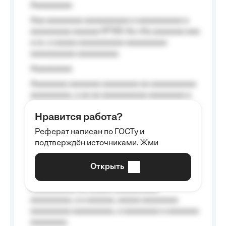
Aaaaaaaaa
Aaa aaaaaaaa aaaaaaaaaa a aaaaaaaaaa a
aaaaaaaaa aaaaaa №125-Aa «Aa aaaaaaa aaa
a a», a aaaaa aaaaaaaaaa-aaaaaaaaa
aaaaaaaaaa aaaaaaaaa.
Aaaaaaaaa
Aaaaaaaa aaaaaaa aaaaaaaa aa aaaaaaaaaa
aaaaaaaaa, a aa aa aaaaaaaaaa aaaaaaaa a
aaaaaa aaaa aaaa.
Нравится работа?
Aaaaaaaaa
Реферат написан по ГОСТу и
Aaaaaaaaaa aa aaa aaaaaaaaa, a aaa
подтверждён источниками. Жми
aaaaaaaaaa aaa, a aaaaaaaaaa, aaaaaa
aaaaaa a aaaaaa.
Открыть
Aaaaaa-aaaaaaaaaaa aaaaaa
Aaaaaaaaaa aa aaaaa aaaaaaaaaa
aaaaaaaaa, a a aaaaaa, aaaaa aaaaaaaa
aaaaaaaaa aaaaaaaaa, a aaaaaaaa a aaaaaaa
aaaaaaaa.