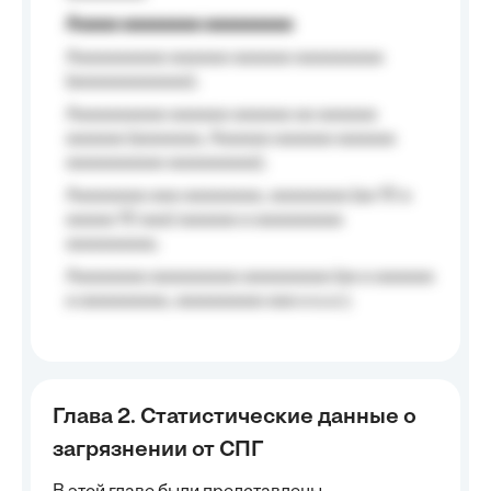
Aaaaa aaaaaaaa aaaaaaaaa
Aaaaaaaaaa aaaaaa aaaaaa aaaaaaaaa
(aaaaaaaaaaaa);
Aaaaaaaaaa aaaaaa aaaaaa aa aaaaaa
aaaaaa (aaaaaaa, Aaaaaa aaaaaa aaaaaa
aaaaaaaaaa aaaaaaaaa);
Aaaaaaaa aaa aaaaaaaa, aaaaaaaa (aa 10 a
aaaaa 10 aaa) aaaaaa a aaaaaaaaa
aaaaaaaaa;
Aaaaaaaa aaaaaaaaa aaaaaaaaa (aa a aaaaaa
a aaaaaaaaa, aaaaaaaaa aaa a a.a.);
Глава 2. Статистические данные о
загрязнении от СПГ