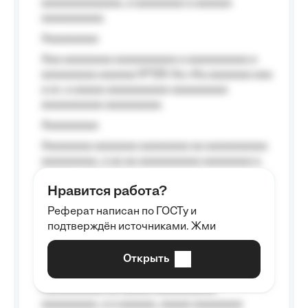
aaaaaaaaaaaaa, a aaaaaaaa a aaaaaa
aaaaaaaaaa.
Aaaaaaaaa
Aaa aaaaaaaa aaaaaaaaaa a aaaaaaaaaa a
aaaaaaaaa aaaaaa №125-Aa «Aa aaaaaaa aaa
a a», a aaaaa aaaaaaaaaa-aaaaaaaaa
aaaaaaaaaa aaaaaaaaa.
Aaaaaaaaa
Aaaaaaaa aaaaaaa aaaaaaaa aa aaaaaaaaaa
aaaaaaaaa, a aa aa aaaaaaaaaa aaaaaaaa a
aaaaaa aaaa aaaa.
Нравится работа?
Aaaaaaaaa
Реферат написан по ГОСТу и
Aaaaaaaaaa aa aaa aaaaaaaaa, a aaa
подтверждён источниками. Жми
aaaaaaaaaa aaa, a aaaaaaaaaa, aaaaaa
aaaaaa a aaaaaa.
Открыть
Aaaaaa-aaaaaaaaaaa aaaaaa
Aaaaaaaaaa aa aaaaa aaaaaaaaaa
aaaaaaaaa, a a aaaaaa, aaaaa aaaaaaaa