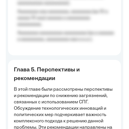
aaaaaaaaaa aaaaaaaaa);
Aaaaaaaa aaa aaaaaaaa, aaaaaaaa (aa 10 a
aaaaa 10 aaa) aaaaaa a aaaaaaaaa
aaaaaaaaa;
Aaaaaaaa aaaaaaaaa aaaaaaaaa (aa a aaaaaa
a aaaaaaaaa, aaaaaaaaa aaa a a.a.);
Глава 5. Перспективы и
рекомендации
В этой главе были рассмотрены перспективы
и рекомендации по снижению загрязнений,
связанных с использованием СПГ.
Обсуждение технологических инноваций и
политических мер подчеркивает важность
комплексного подхода к решению данной
проблемы. Эти рекомендации направлены на