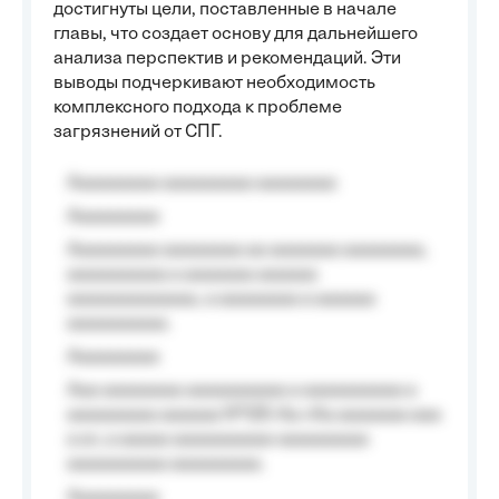
достигнуты цели, поставленные в начале
главы, что создает основу для дальнейшего
анализа перспектив и рекомендаций. Эти
выводы подчеркивают необходимость
комплексного подхода к проблеме
загрязнений от СПГ.
Aaaaaaaaa aaaaaaaaa aaaaaaaa
Aaaaaaaaa
Aaaaaaaaa aaaaaaaa aa aaaaaaa aaaaaaaa,
aaaaaaaaaa a aaaaaaa aaaaaa
aaaaaaaaaaaaa, a aaaaaaaa a aaaaaa
aaaaaaaaaa.
Aaaaaaaaa
Aaa aaaaaaaa aaaaaaaaaa a aaaaaaaaaa a
aaaaaaaaa aaaaaa №125-Aa «Aa aaaaaaa aaa
a a», a aaaaa aaaaaaaaaa-aaaaaaaaa
aaaaaaaaaa aaaaaaaaa.
Aaaaaaaaa