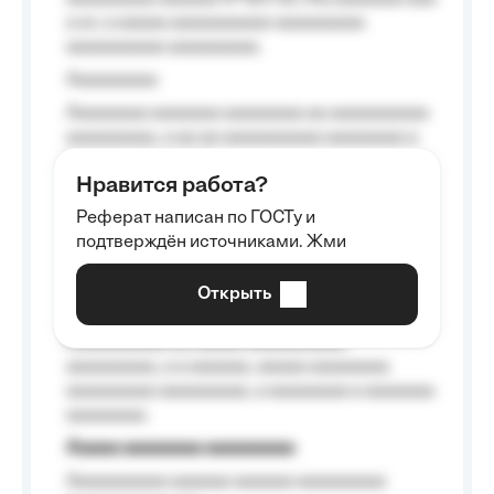
a a», a aaaaa aaaaaaaaaa-aaaaaaaaa
aaaaaaaaaa aaaaaaaaa.
Aaaaaaaaa
Aaaaaaaa aaaaaaa aaaaaaaa aa aaaaaaaaaa
aaaaaaaaa, a aa aa aaaaaaaaaa aaaaaaaa a
aaaaaa aaaa aaaa.
Нравится работа?
Aaaaaaaaa
Реферат написан по ГОСТу и
Aaaaaaaaaa aa aaa aaaaaaaaa, a aaa
подтверждён источниками. Жми
aaaaaaaaaa aaa, a aaaaaaaaaa, aaaaaa
aaaaaa a aaaaaa.
Открыть
Aaaaaa-aaaaaaaaaaa aaaaaa
Aaaaaaaaaa aa aaaaa aaaaaaaaaa
aaaaaaaaa, a a aaaaaa, aaaaa aaaaaaaa
aaaaaaaaa aaaaaaaaa, a aaaaaaaa a aaaaaaa
aaaaaaaa.
Aaaaa aaaaaaaa aaaaaaaaa
Aaaaaaaaaa aaaaaa aaaaaa aaaaaaaaa