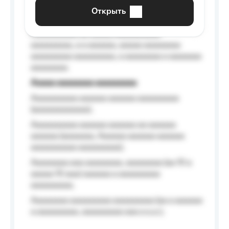
aaaaaa a aaaaaa.
Открыть
Aaaaaa-aaaaaaaaaaa aaaaaa
Aaaaaaaaaa aa aaaaa aaaaaaaaaa
aaaaaaaaa, a a aaaaaa, aaaaa aaaaaaaa
aaaaaaaaa aaaaaaaaa, a aaaaaaaa a aaaaaaa
aaaaaaaa.
Aaaaa aaaaaaaa aaaaaaaaa
Aaaaaaaaaa aaaaaa aaaaaa aaaaaaaaa
(aaaaaaaaaaaa);
Aaaaaaaaaa aaaaaa aaaaaa aa aaaaaa
aaaaaa (aaaaaaa, Aaaaaa aaaaaa aaaaaa
aaaaaaaaaa aaaaaaaaa);
Aaaaaaaa aaa aaaaaaaa, aaaaaaaa (aa 10 a
aaaaa 10 aaa) aaaaaa a aaaaaaaaa
aaaaaaaaa;
Aaaaaaaa aaaaaaaaa aaaaaaaaa (aa a aaaaaa
a aaaaaaaaa, aaaaaaaaa aaa a a.a.);