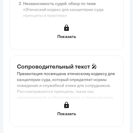
Независимость судей: обзор по теме
«Этический кодекс для канцелярии суда:
принципы и практика».
Показать
Сопроводительный текст 🎤
Презентация посвящена этическому кодексу для
канцелярии суда, который определяет нормы
поведения и служебной этики для сотрудников.
Рассматриваются принципы, такие как
независимость и объективность, а также вызовы,
включая конфликты интересов и
конфиденциальность. Внедрение кодекса
Показать
способствует укреплению доверия общества к
судебной системе и повышению её авторитета.