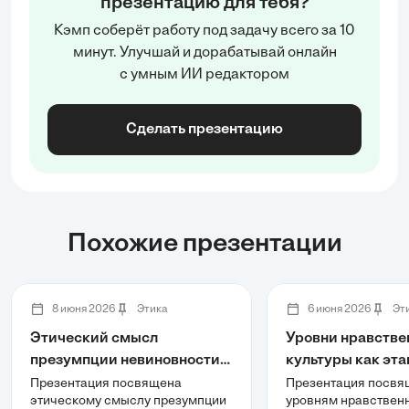
презентацию для тебя?
Кэмп соберёт работу под задачу всего за 10
минут. Улучшай и дорабатывай онлайн
с умным ИИ редактором
Сделать презентацию
Похожие презентации
8 июня 2026
Этика
6 июня 2026
Эт
Этический смысл
Уровни нравстве
презумпции невиновности.
культуры как эт
Профессиональная этика
профессионально
Презентация посвящена
Презентация посвя
этическому смыслу презумпции
уровням нравственн
юриста