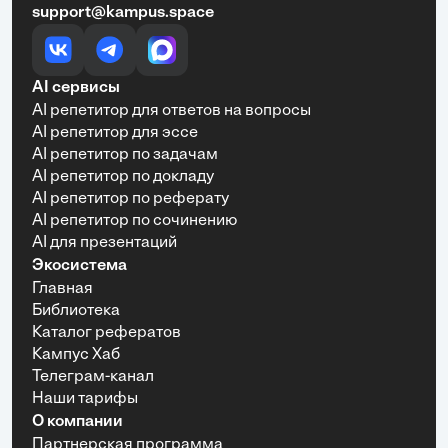
support@kampus.space
AI сервисы
AI репетитор для ответов на вопросы
AI репетитор для эссе
AI репетитор по задачам
AI репетитор по докладу
AI репетитор по реферату
AI репетитор по сочинению
AI для презентаций
Экосистема
Главная
Библиотека
Каталог рефератов
Кампус Хаб
Телеграм-канал
Наши тарифы
О компании
Партнерская программа