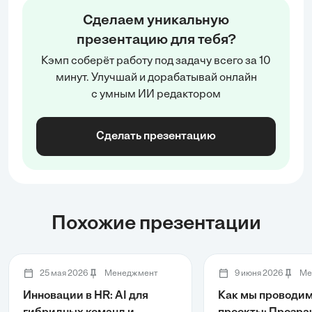
Сделаем уникальную
презентацию для тебя?
Кэмп соберёт работу под задачу всего за 10
минут. Улучшай и дорабатывай онлайн
с умным ИИ редактором
Сделать презентацию
Похожие презентации
25 мая 2026
Менеджмент
9 июня 2026
Ме
Инновации в HR: AI для
Как мы проводим