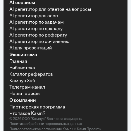
AI сервисы
AI репетитор для ответов на вопросы
AI репетитор для эссе
AI репетитор по задачам
AI репетитор по докладу
AI репетитор по реферату
AI репетитор по сочинению
AI для презентаций
Экосистема
Главная
Библиотека
Каталог рефератов
Кампус Хаб
Телеграм-канал
Наши тарифы
О компании
Партнерская программа
Что такое Кэмп?
© 2026 ООО "Кампус" Все права защищены
Политика обработки персональных данных
Пользовательское соглашение Кэмп+
и
Кэмп Проекты