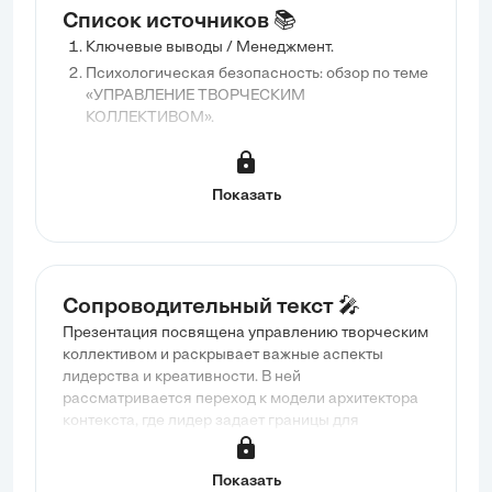
Список источников 📚
Ключевые выводы / Менеджмент.
Психологическая безопасность: обзор по теме
«УПРАВЛЕНИЕ ТВОРЧЕСКИМ
КОЛЛЕКТИВОМ».
Показать
Сопроводительный текст 🎤
Презентация посвящена управлению творческим
коллективом и раскрывает важные аспекты
лидерства и креативности. В ней
рассматривается переход к модели архитектора
контекста, где лидер задает границы для
автономии команды, а также подчеркивается
значение психологической безопасности для
Показать
инновационного потенциала. Также обсуждаются