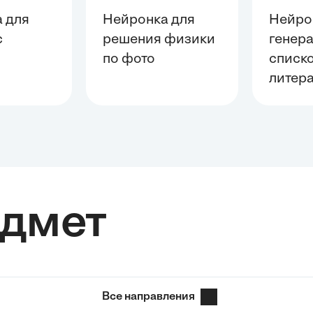
 для
Нейронка для
Нейро
с
решения физики
генер
й
по фото
списк
литер
едмет
Все направления