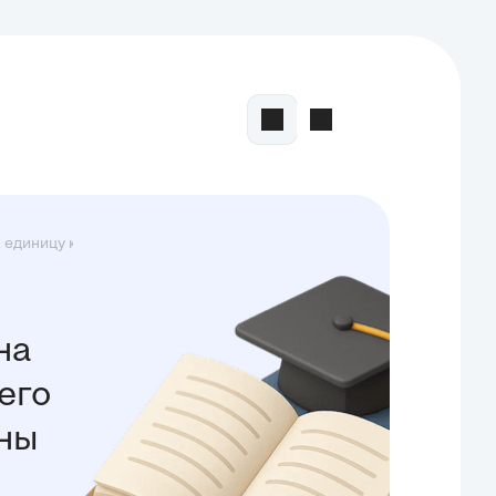
единицу к...
на
его
вны