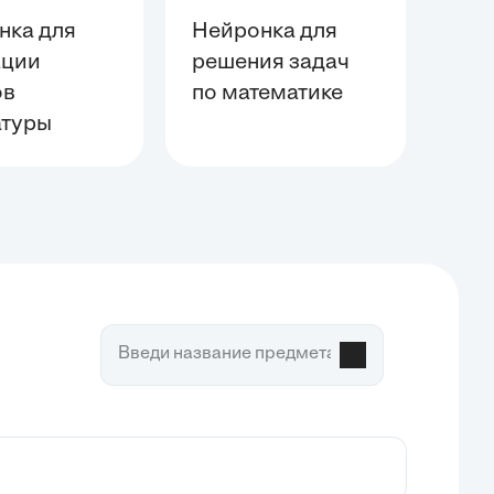
нка для
Нейронка для
ации
решения задач
ов
по математике
атуры