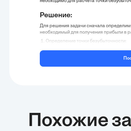
необходимо для расчета точки безубыточ
ожидаемой прибыли.
Решение:
Для решения задачи сначала определим 
необходимый для получения прибыли в ра
Определение точки безубыточности:
Точка безубыточности (ТБ) определяется
По
ТБ = Постоянные затраты / (Цена продаж
В нашем случае:
Постоянные затраты = 68 000 руб.
Цена продажи = 30 руб.
Переменные затраты = 24 руб.
Сначала найдем разницу между ценой п
Цена продажи - Переменные затраты = ...
Похожие з