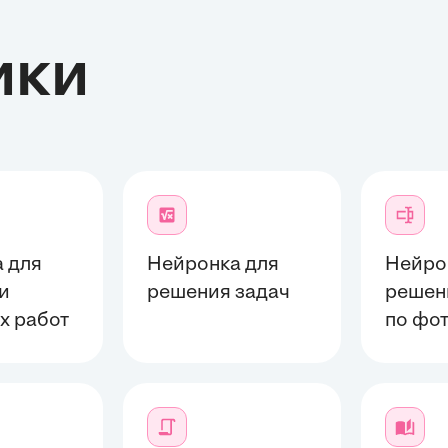
ики
 для
Нейронка для
Нейро
и
решения задач
решен
х работ
по фо