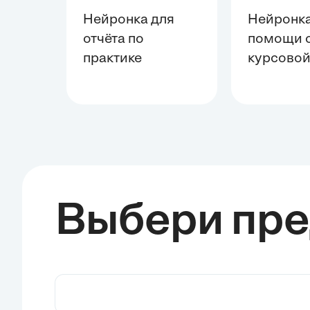
Нейронка для
Нейронка
отчёта по
помощи 
практике
курсово
Выбери пр