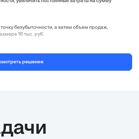
ности, увеличить постоянные затраты на сумму
точку безубыточности, а затем объем продаж,
змере 16 тыс. руб.
 по формуле:
смотреть решение
и - Переменные затраты)
родажи и переменными затратами:
адачи