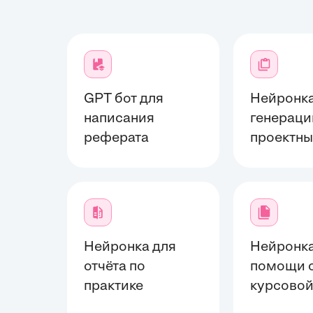
GPT бот для
Нейронка
написания
генераци
реферата
проектны
Нейронка для
Нейронка
отчёта по
помощи 
практике
курсово