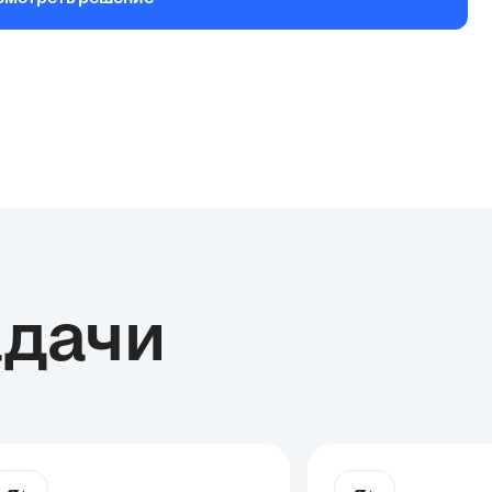
и ал...
адачи