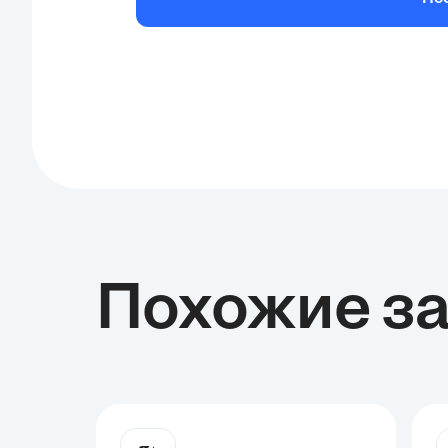
ВС = 6 см (длина отрезка на плоскост
Похожие з