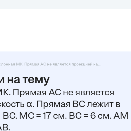
клонная MK. Прямая AC не является проекцией на...
 на тему
K. Прямая AC не является
кость α. Прямая BC лежит в
BC. MC = 17 см. BC = 6 см. AM 
AB.