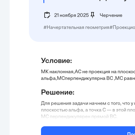
21 ноября 2025
Черчение
#Начертательная геометрия
#Проекцио
Условие:
МК наклонная,АС не проекция на плоско
альфа,МСперпендикулярна ВС ,МС равно 1
Решение:
Для решения задачи начнем с того, что у 
плоскостью альфа, а точка С — в этой пл
МС перпендикулярен прямой ВС.
У нас есть следующие данные:
МС = 17 см (перпендикуляр от точки
По