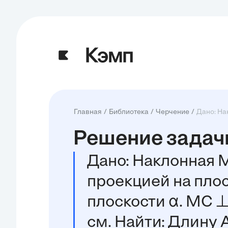
Главная
Библиотека
Черчение
Дано: На
Решение задачи
Дано: Наклонная M
проекцией на плос
плоскости α. MC ⊥ 
см. Найти: Длину 