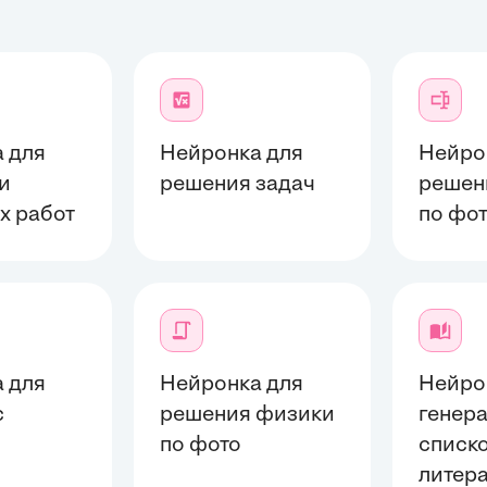
 для
Нейронка для
Нейро
и
решения задач
решен
х работ
по фо
 для
Нейронка для
Нейро
с
решения физики
генер
й
по фото
списк
литер