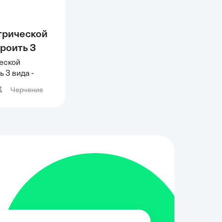
трической
роить 3
, сверху,
еской
 3 вида -
ходимыми
лева с
нести
Черчение
резами.