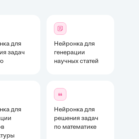
нка для
Нейронка для
ия задач
генерации
то
научных статей
нка для
Нейронка для
ации
решения задач
ов
по математике
атуры