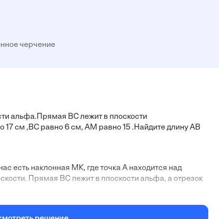
нное черчение
сти альфа.Прямая ВС лежит в плоскости
7 см ,ВС равно 6 см, АМ равно 15 .Найдите длину АВ
нас есть наклонная МК, где точка А находится над
оскости. Прямая ВС лежит в плоскости альфа, а отрезок
 М до прямой ВС)
смотреть решение