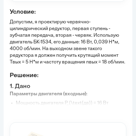
Условие:
Допустим, я проектирую червячно-
цилиндрический редуктор, первая ступень -
зубчатая передача, вторая - червяк. Использую
двигатель БК-1534, его данные: 16 Вт, 0,039 Н*м,
4000 об/мин. На выходном звене такого
редуктора я должен получить крутящий момент
Твых = 5 Н*м и частоту вращения nвых = 18 об/мин.
Общее КПД редуктора, допустим, 0,8. Общее
Решение:
передаточное отношение (uобщ) = 220, на
зубчатой передаче (uц) = 4, на червячном (uч) = 55.
1. Дано
По этим данным проведи кинематический расчёт
Параметры двигателя (входные):
редуктора
Мощность двигателя
P_{\text{дв}} = 16
Вт
Крутящий момент двигателя
T_{\text{дв}} = 0,039
Н·м
Частота вращения двигателя
n_{\text{дв}} = 4000
об/мин