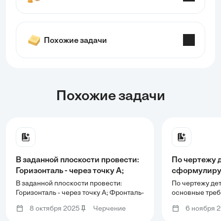
Похожие задачи
Похожие задачи
В заданной плоскости провести:
По чертежу 
Горизонталь - через точку А;
сформулиру
Фронталь- через точку В; Линию
требования 
В заданной плоскости провести:
По чертежу де
ската - через точку пересечения
размеров, ф
Горизонталь - через точку А; Фронталь-
основные треб
через точку В; Линию ската - через
размеров, фор
горизонтали и фронтали. Найти
расположени
8 октября 2025
Черчение
6 ноября 
точку пересечения горизонтали и
расположения 
натуральную величину линии
качества пов