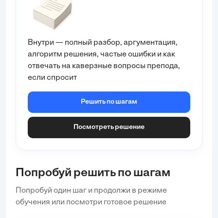
Требуемые параметры редуктора (выходные):
Крутящий момент на выходном валу
T_{\text{вых}} = 5
Н·м
Частота вращения на выходном валу
Внутри — полный разбор, аргументация,
n_{\text{вых}} = 18
об/мин
алгоритм решения, частые ошибки и как
Параметры редуктора:
отвечать на каверзные вопросы препода,
если спросит
Общее передаточное отношение
u_{\text{общ}} = 220
Передаточное отношение зубчатой передачи
Решить по шагам
(цилиндрической)
u_{\text{ц}} = 4
Передаточное отношение червячной передачи
Посмотреть решение
u_{\text{ч}} = 55
...
Попробуй решить по шагам
Попробуй один шаг и продолжи в режиме
обучения или посмотри готовое решение