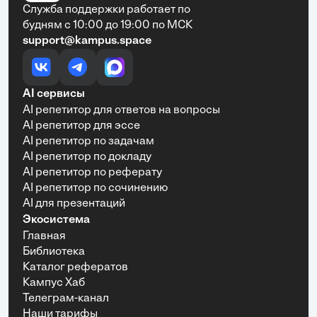
Служба поддержки работает по
будням с 10:00 до 19:00 по МСК
support@kampus.space
AI сервисы
AI репетитор для ответов на вопросы
AI репетитор для эссе
AI репетитор по задачам
AI репетитор по докладу
AI репетитор по реферату
AI репетитор по сочинению
AI для презентаций
Экосистема
Главная
Библиотека
Каталог рефератов
Кампус Хаб
Телеграм-канал
Наши тарифы