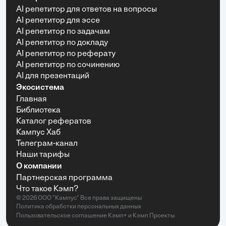
AI репетитор для ответов на вопросы
AI репетитор для эссе
AI репетитор по задачам
AI репетитор по докладу
AI репетитор по реферату
AI репетитор по сочинению
AI для презентаций
Экосистема
Главная
Библиотека
Каталог рефератов
Кампус Хаб
Телеграм-канал
Наши тарифы
О компании
Партнерская программа
Что такое Кэмп?
© 2026 ООО "Кампус" Все права защищены
Политика обработки персональных данных
Пользовательское соглашение Кэмп+
и
Кэмп Проекты