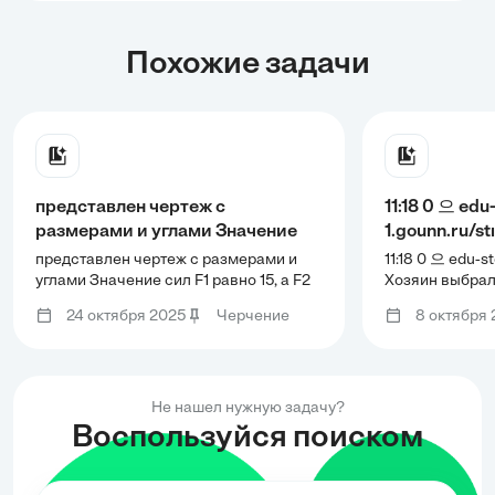
Похожие задачи
представлен чертеж с
11:18 0 으 edu
размерами и углами Значение
1.gounn.ru/st
сил F1 равно 15, а F2 равно 25
дровяную печ
представлен чертеж с размерами и
11:18 0 으 edu-st
Равномерно распределенная
передней па
углами Значение сил F1 равно 15, а F2
Хозяин выбрал 
равно 25 Равномерно распределенная
Чертёж передн
нагрузка q равна 5 Угол альфа
рис. 2. Разм
24 октября 2025
Черчение
8 октября
нагрузка q равна 5 Угол альфа равен
на рис. 2. Раз
равен 60, Угол Бета равен 45 A -
сантиметрах.
60, Угол Бета равен 45 A -
сантиметрах. Ри
Неподвижная опора, B - Шарнир,
снабжена ко
Неподвижная опора, B - Шарнир, B1 -
снабжена кожу
B1 - Стержень Нужно рассчитать
дверцы тошк
Стержень Нужно рассчитать силу в
тошки. Верхняя
силу в точке B, B1 и в
кожуха выпо
точке B, B1 и в
выполнена в в
Не нашел нужную задачу?
Воспользуйся поиском