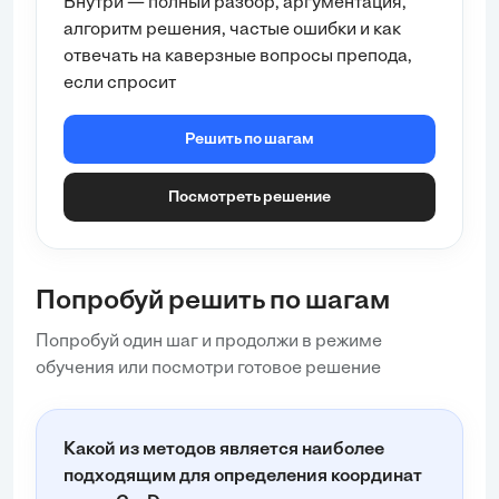
Внутри — полный разбор, аргументация,
горизонтальной плоскости.
алгоритм решения, частые ошибки и как
3.
Решение
отвечать на каверзные вопросы препода,
Шаг 1
: Определим координаты точек A и B.
если спросит
Пусть точка A имеет координаты
(x_A, y_A, z_A)
, а
точка B —
(x_B, y_B, z_B)
. Известно, что:
Решить по шагам
Горизонтальная проекция A'B' имеет
координаты
(x_A, y_A)
и
(x_B, y_B)
.
Посмотреть решение
Фрон...
Попробуй решить по шагам
Попробуй один шаг и продолжи в режиме
обучения или посмотри готовое решение
Какой из методов является наиболее
подходящим для определения координат