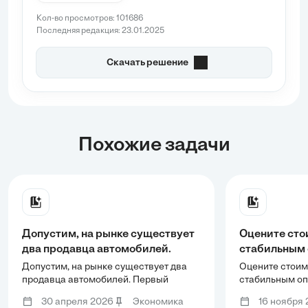
Кол-во просмотров: 101686
Последняя редакция: 23.01.2025
Скачать решение
Похожие задачи
Допустим, на рынке существует
Оцените сто
два продавца автомобилей.
стабильным
Первый производитель готов
доходом 3,5 
Допустим, на рынке существует два
Оцените стоим
продать 10 автомобилей по цене
определите 
продавца автомобилей. Первый
стабильным о
производитель готов продать 10
3,5 млн. рубле
3 000 ден.ед. за автомобиль, а
капитал мет
30 апреля 2026
Экономика
16 ноября
автомобилей по цене 3 000 ден.ед. за
норму возврат