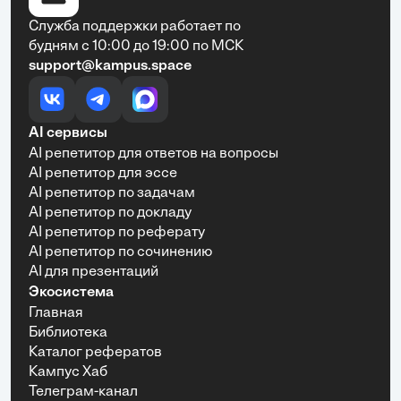
Служба поддержки работает по
будням с 10:00 до 19:00 по МСК
support@kampus.space
AI сервисы
AI репетитор для ответов на вопросы
AI репетитор для эссе
AI репетитор по задачам
AI репетитор по докладу
AI репетитор по реферату
AI репетитор по сочинению
AI для презентаций
Экосистема
Главная
Библиотека
Каталог рефератов
Кампус Хаб
Телеграм-канал