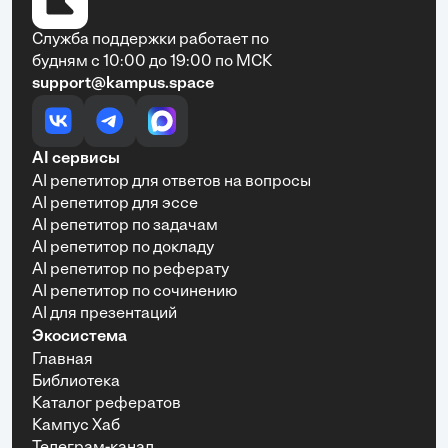
Служба поддержки работает по
будням с 10:00 до 19:00 по МСК
support@kampus.space
AI сервисы
AI репетитор для ответов на вопросы
AI репетитор для эссе
AI репетитор по задачам
AI репетитор по докладу
AI репетитор по реферату
AI репетитор по сочинению
AI для презентаций
Экосистема
Главная
Библиотека
Каталог рефератов
Кампус Хаб
Телеграм-канал