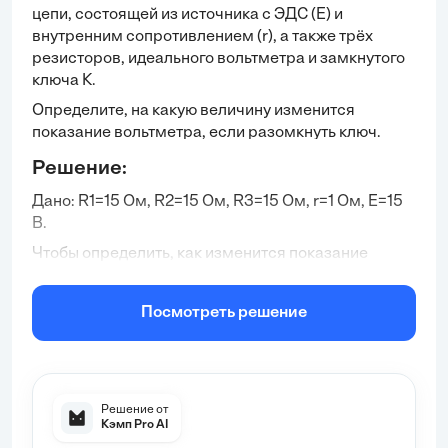
цепи, состоящей из источника с ЭДС (E) и
внутренним сопротивлением (r), а также трёх
резисторов, идеального вольтметра и замкнутого
ключа К.
Определите, на какую величину изменится
показание вольтметра, если разомкнуть ключ.
Ответ дайте в вольтах.
Решение:
Дано: R
1
=15 Ом, R
2
=15 Ом, R
3
=15 Ом, r=1 Ом, Е=15
В.
Чтобы определить, как изменится показание
вольтметра после размыкания ключа, необходимо
определить значение напряжения до и после
Посмотреть решение
размыкания ключа.
Для этого найдем общее сопротивление цепи при
замкнутом ключе.
Рис.1. Расчетная схема
Резисторы с обозначением R
1
и R
2
соединены
Решение от
Исходные данные: R
1
=15 Ом, R
2
=15 Ом, R
3
=15 Ом,
параллельно друг другу. Резистор R
3
подключен
Кэмп Pro AI
r=1 Ом, Е=15 В.
последовательно участку с параллельным