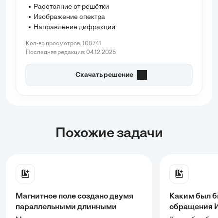
расстояние между спектрами первого порядка
Расстояние от решётки
L = 14 \, \text{см} = 0.14 \, \text{м}
и расстояние
Изображение спектра
от решётки до стены $D = 1 , \text{...
Направление дифракции
Кол-во просмотров: 100741
Последняя редакция: 04.12.2025
Скачать решение
Похожие задачи
Магнитное поле создано двумя
Каким был б
параллельными длинными
обращения И