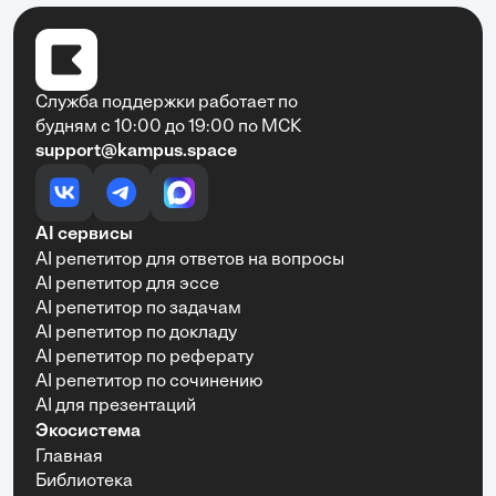
Служба поддержки работает по
будням с 10:00 до 19:00 по МСК
support@kampus.space
AI сервисы
AI репетитор для ответов на вопросы
AI репетитор для эссе
AI репетитор по задачам
AI репетитор по докладу
AI репетитор по реферату
AI репетитор по сочинению
AI для презентаций
Экосистема
Главная
Библиотека