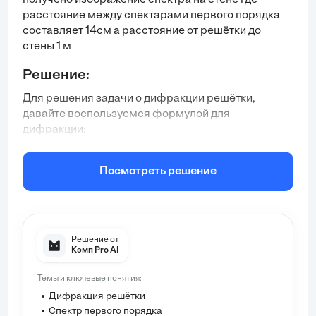
получено изображение спектра на стене где
расстояние между спектарами первого порядка
составляет 14см а расстояние от решётки до
стены 1 м
Решение:
Для решения задачи о дифракции решётки,
давайте воспользуемся формулой для
дифракции:
d \cdot \sin(\theta) = m \cdot \lambda
Посмотреть решение
где:
d
— период решётки (расстояние между
соседними линиями решётки),
\theta
— угол дифракции,
Решение от
m
— порядок дифракции (в данном случае
m = 1
Кэмп Pro AI
для первого порядка),
Темы и ключевые понятия:
\lambda
— длина волны света.
Дифракция решётки
Определим угол дифракции (\theta): У нас есть
Спектр первого порядка