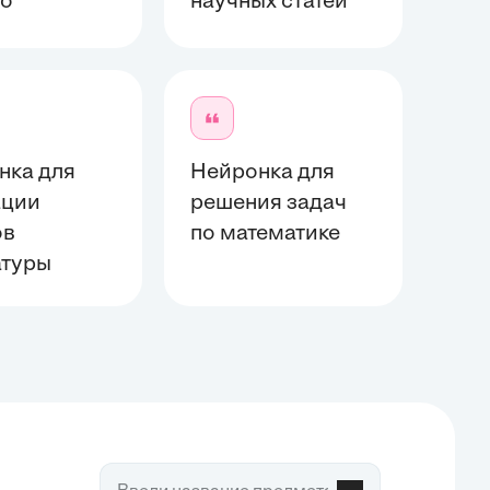
то
научных статей
нка для
Нейронка для
ации
решения задач
ов
по математике
атуры