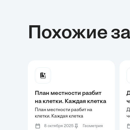
Похожие з
План местности разбит
Д
на клетки. Каждая клетка
ч
обозначает квадрат 1 ~m
п
План местности разбит на
Д
клетки. Каждая клетка
ч
× 1 м. Найдите площадь
1
обозначает квадрат 1 ~m × 1 м.
п
участка, выделенного на
з
8 октября 2025
Геометрия
Найдите площадь участка,
(