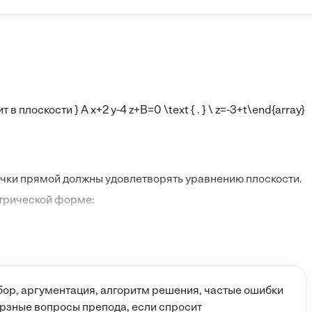
ит в плоскости } A x+2 y-4 z+B=0 \text { . } \ z=-3+t\end{array}
очки прямой должны удовлетворять уравнению плоскости.
трической форме:
е плоскости
A x + 2y - 4z + B = 0
:
ор, аргументация, алгоритм решения, частые ошибки
верзные вопросы препода, если спросит