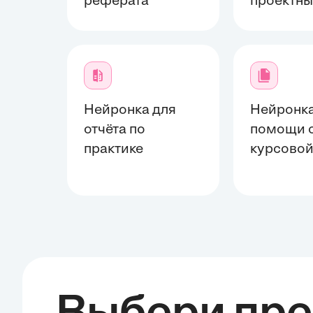
реферата
проектны
Нейронка для
Нейронка
отчёта по
помощи 
практике
курсово