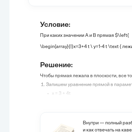
Условие:
При каких значении
A
и
B
прямая $\left{
\begin{array}{l}x=3+4 t \ y=1-4 t \text { леж
Решение:
Чтобы прямая лежала в плоскости, все т
Запишем уравнение прямой в параме
x = 3 + 4t
y = 1 - 4t
z = -3 + t
Подставим эти выражения в уравнени
Подставим
x
,
y
...
Внутри — полный разб
и как отвечать на ка