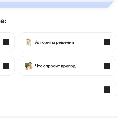
е:
Алгоритм решения
Что спросит препод