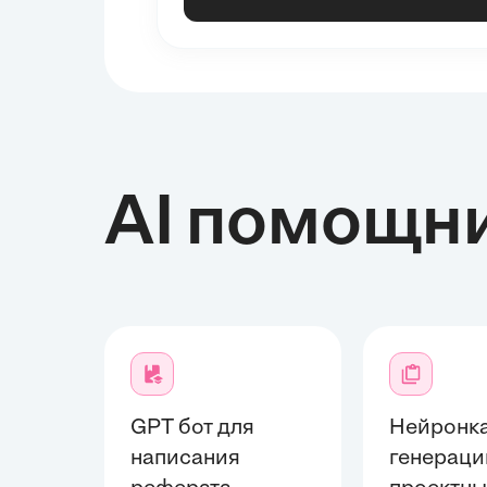
AI помощн
GPT бот для
Нейронка
написания
генераци