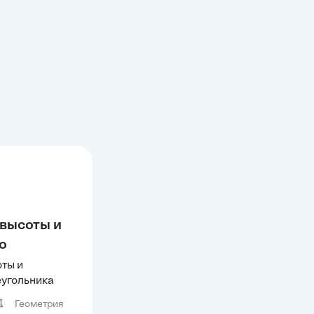
 высоты и
о
делят
оты и
еугольника
ы
Геометрия