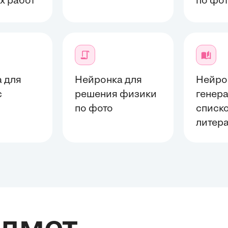
х работ
по фо
 для
Нейронка для
Нейро
с
решения физики
генер
й
по фото
списк
литер