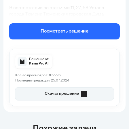
В соответствии со статьями 11, 27, 58 Устава
города Тюмени Тюменская городская Дума
РЕШИЛА:
Посмотреть решение
1. Внести в Положение о поощрениях
муниципального образования городской округ
город Тюмень, утвержденное решением
Тюменской городской Думы от 26.09.2019 № 142 (с
изменениями, внесенными решением Тюменской
Решение от
городской Думы от 31.10.2019 № 156) следующие
Кэмп Pro AI
изменения:
Кол-во просмотров: 102226
1.1. В Положении:
Последняя редакция: 25.07.2024
в пункте 3:
Скачать решение
дополнить подпунктом ...
Похожие задачи