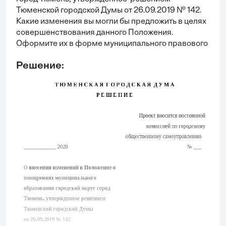
Тюменской городской Думы от 26.09.2019 № 142.
Какие изменения вы могли бы предложить в целях
совершенствования данного Положения.
Оформите их в форме муниципального правового
акта о внесении изменений в данное положение.
Решение:
Подготовьте сопроводительные документы.