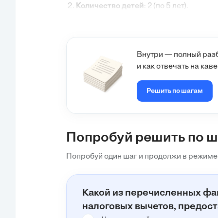
Количество детей
: 2 (по 5 лет).
Группа инвалидности
: 2 группа.
Найти:
Налоговая база для исчисления налога
Годовой налог, который заплатит граж
Внутри — полный разб
и как отвечать на ка
Решение:
Шаг 1
: Определим стандартные налоговы
Решить по шагам
Согласно законодательству, граждане, и
детей до 18 лет (или до 24 лет при обуч
рублей на каждого ребенка.
Для гражданина Сидорова, у которого 2 р
Попробуй решить по 
Попробуй один шаг и продолжи в режиме
Какой из перечисленных фак
налоговых вычетов, предос