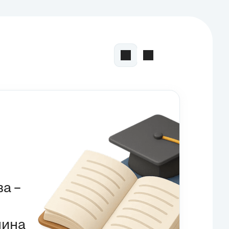
а –
нина