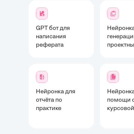
GPT бот для
Нейронка
написания
генераци
реферата
проектны
Нейронка для
Нейронка
отчёта по
помощи 
практике
курсово