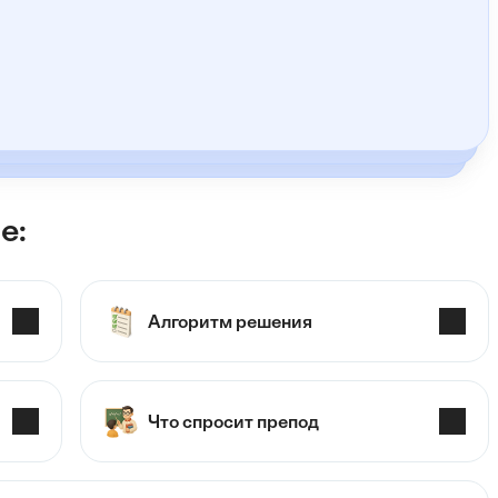
е:
Алгоритм решения
Что спросит препод