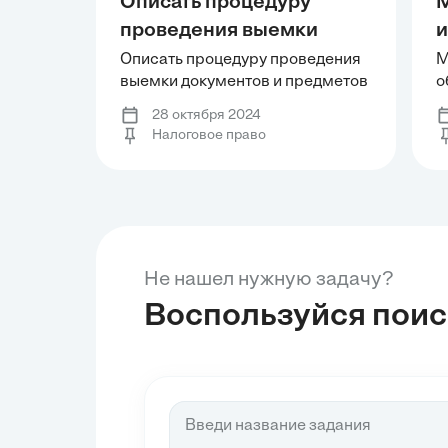
Описать процедуру
М
проведения выемки
и
документов и предметов
о
Описать процедуру проведения
М
выемки документов и предметов
о
в ходе налоговой
т
в ходе налоговой проверки.
т
проверки. Составить
Я
28 октября 2024
Составить необходимые
л
Налоговое право
необходимые
процессуальные документы.
п
процессуальные
п
т
И
документы.
у
м
н
ж
р
п
Не нашел нужную задачу?
п
Воспользуйся пои
д
с
п