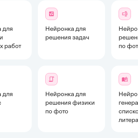
 для
Нейронка для
Нейро
и
решения задач
решен
х работ
по фо
 для
Нейронка для
Нейро
с
решения физики
генер
й
по фото
списк
литер