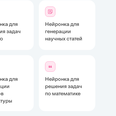
нка для
Нейронка для
ия задач
генерации
то
научных статей
нка для
Нейронка для
ации
решения задач
ов
по математике
атуры