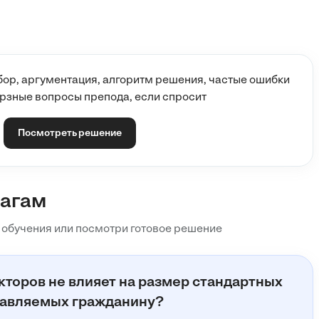
.
данин Сидоров.
ор, аргументация, алгоритм решения, частые ошибки
верзные вопросы препода, если спросит
е вычеты.
Посмотреть решение
меющие детей, могут получать стандартные вычеты. Для
ении) предоставляется налоговый вычет в размере 1 400
ебенка, стандартные налоговые...
шагам
 обучения или посмотри готовое решение
торов не влияет на размер стандартных
тавляемых гражданину?