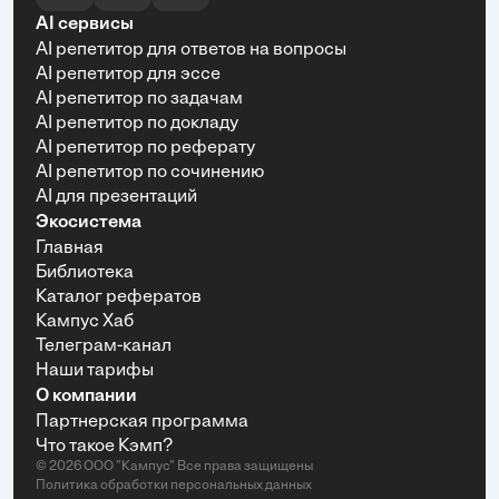
AI сервисы
AI репетитор для ответов на вопросы
AI репетитор для эссе
AI репетитор по задачам
AI репетитор по докладу
AI репетитор по реферату
AI репетитор по сочинению
AI для презентаций
Экосистема
Главная
Библиотека
Каталог рефератов
Кампус Хаб
Телеграм-канал
Наши тарифы
О компании
Партнерская программа
Что такое Кэмп?
© 2026 ООО "Кампус" Все права защищены
Политика обработки персональных данных