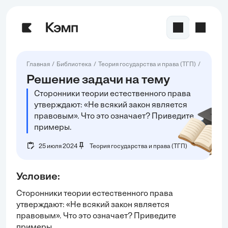
Главная
Библиотека
Теория государства и права (ТГП)
Сторонни
Решение задачи на тему
Сторонники теории естественного права
утверждают: «Не всякий закон является
правовым». Что это означает? Приведите
примеры.
25 июля 2024
Теория государства и права (ТГП)
Условие:
Сторонники теории естественного права
утверждают: «Не всякий закон является
правовым». Что это означает? Приведите
примеры.