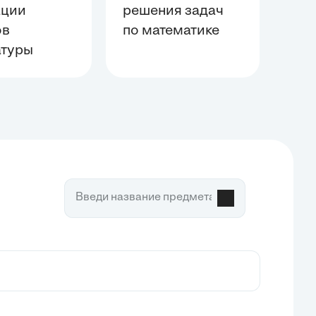
ации
решения задач
ов
по математике
атуры