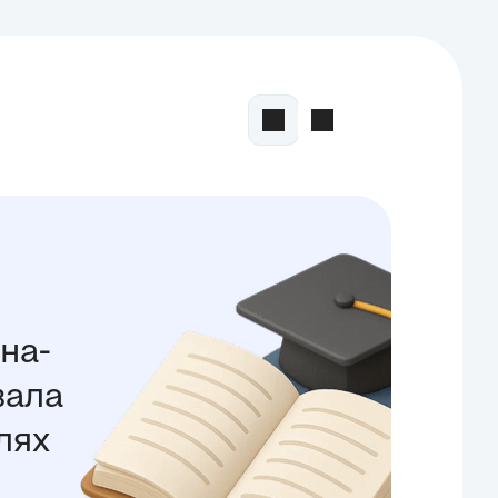
на-
вала
лях