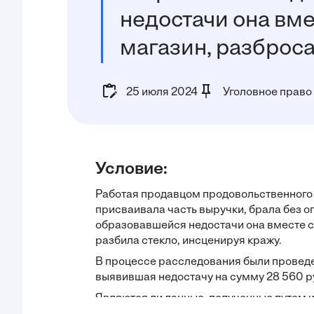
недостачи она вм
магазин, разброс
25 июля 2024
Уголовное право
Условие:
Работая продавцом продовольственного 
присваивала часть выручки, брала без о
образовавшейся недостачи она вместе с
разбила стекло, инсценируя кражу.
В процессе расследования были проведе
выявившая недостачу на сумму 28 560 р
Являются ли данные, полученные путем и