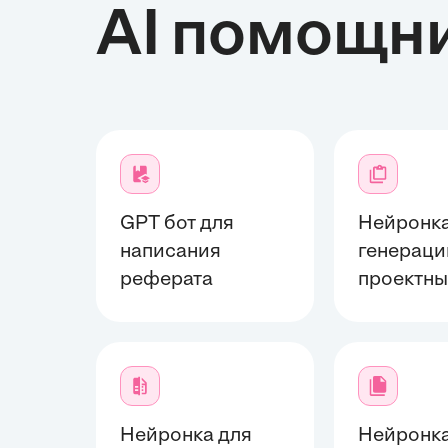
AI помощн
GPT бот для
Нейронка
написания
генераци
реферата
проектны
Нейронка для
Нейронка