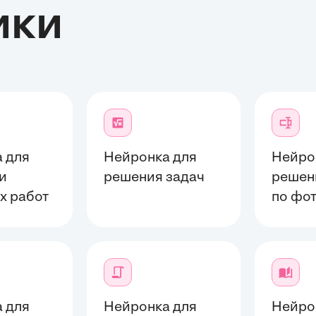
ики
 для
Нейронка для
Нейро
и
решения задач
решен
х работ
по фо
 для
Нейронка для
Нейро