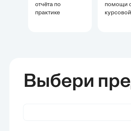
отчёта по
помощи 
практике
курсово
Выбери пр