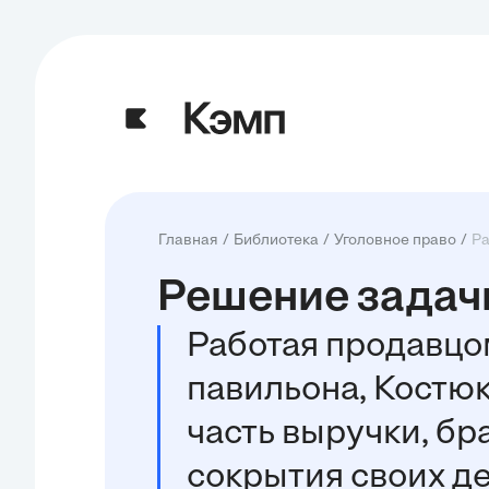
Главная
Библиотека
Уголовное право
Ра
Решение задачи
Работая продавцо
павильона, Костю
часть выручки, бр
сокрытия своих д