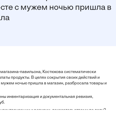
есте с мужем ночью пришла в
ала
магазина-павильона, Костюкова систематически
платы продукты. В целях сокрытия своих действий и
 мужем ночью пришла в магазин, разбросала товары и
ны инвентаризация и документальная ревизия,
уб.
нвентаризации и ревизии, доказательствами по делу?