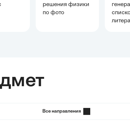
с
решения физики
генер
й
по фото
списк
литер
едмет
Все направления