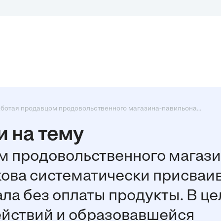
ботая продавцом продовольственного магазина-павильона...
 на тему
м продовольственного магази
кова систематически присваи
ала без оплаты продукты. В це
ействий и образовавшейся