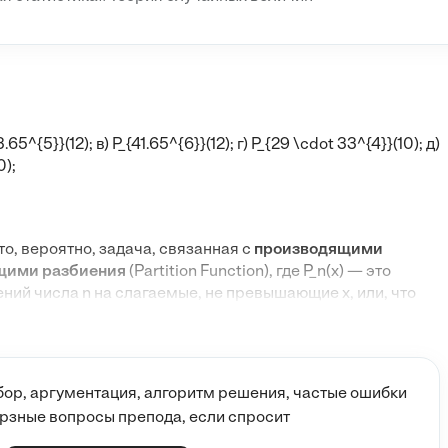
3.65^{5}}(12)
; в)
P_{41.65^{6}}(12)
; г)
P_{29 \cdot 33^{4}}(10)
; д)
0)
;
это, вероятно, задача, связанная с
производящими
щими разбиения
(Partition Function), где
P_n(x)
— это
ений числа
n
на слагаемые, не превышающие
x
, или, что
и, это может быть связано с
полиномами,
ями, порождающими композиции/размещения
.
ии
P_{n \cdot m^k}(x)
невозможно дать однозначное
 комбинаторики обозначение
P_n
обычно относится к числу
ор, аргументация, алгоритм решения, частые ошибки
верзные вопросы препода, если спросит
з специфического раздела, где используется