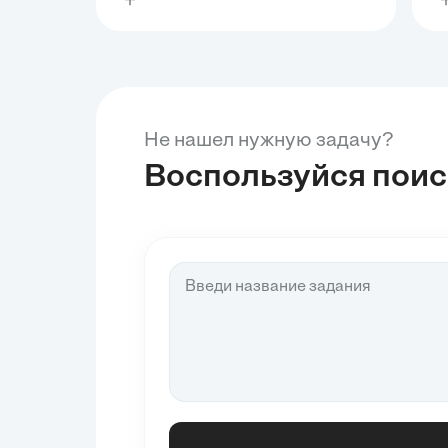
а
д
м
Д
п
п
Э
р
р
п
Не нашел нужную задачу?
Воспользуйся пои