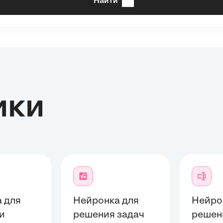
Найти
ики
 для
Нейронка для
Нейро
и
решения задач
решен