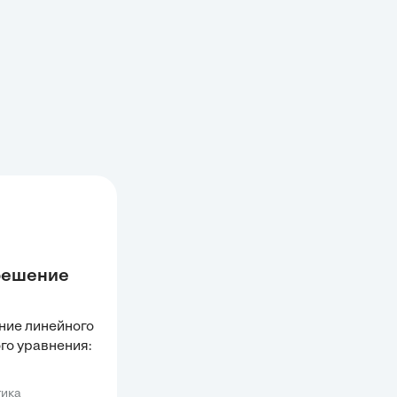
решение
льного
ние линейного
о уравнения:
ика