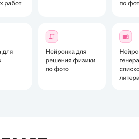
х работ
по фо
 для
Нейронка для
Нейро
с
решения физики
генер
й
по фото
списк
литер