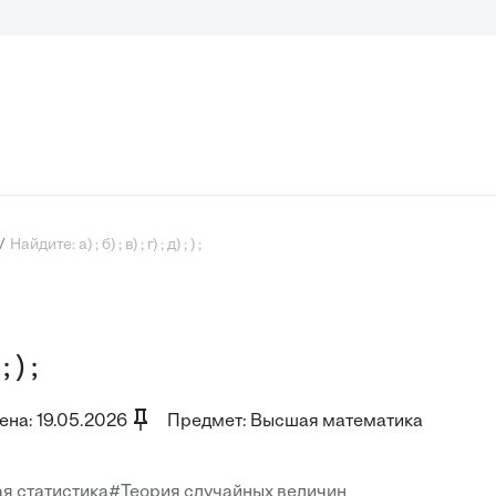
Найдите: а) ; б) ; в) ; г) ; д) ; ) ;
 ) ;
на: 19.05.2026
Предмет: Высшая математика
я статистика
#Теория случайных величин