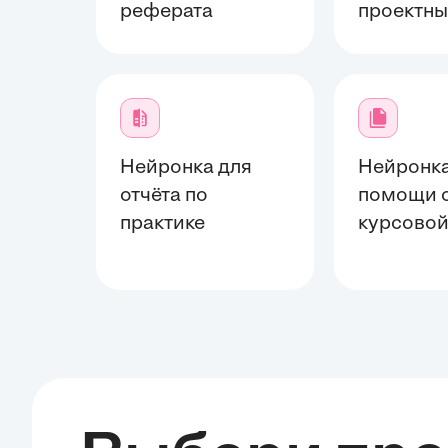
реферата
проектны
Нейронка для
Нейронка
отчёта по
помощи 
практике
курсово