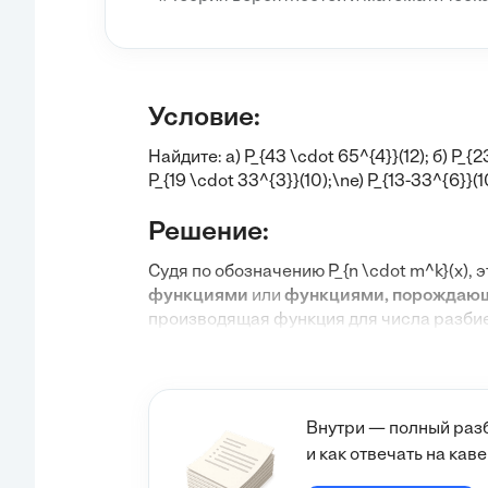
Условие:
Найдите: а)
P_{43 \cdot 65^{4}}(12)
; б)
P_{2
P_{19 \cdot 33^{3}}(10)
;\ne)
P_{13-33^{6}}(1
Решение:
Судя по обозначению
P_{n \cdot m^k}(x)
, 
функциями
или
функциями, порождаю
производящая функция для числа разби
более вероятно в контексте комбинаторик
порождающими разбиения
или
функци
Однако, без точного определения функц
решение. В стандартной теории чисел и
Внутри — полный разб
разбиений числа
n
.
и как отвечать на ка
Предположим, что данная задача взята и