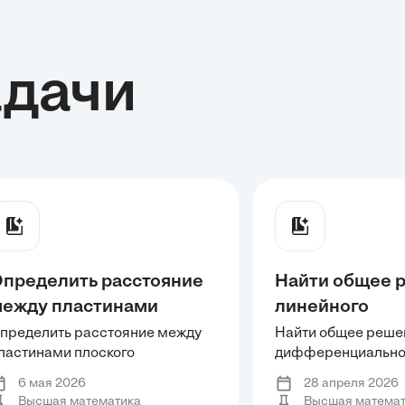
адачи
пределить расстояние
Найти общее 
ежду пластинами
линейного
лоского конденсатора
дифференциа
пределить расстояние между
Найти общее реше
ластинами плоского
дифференциальног
мкостью пФ, если
уравнения: , .
онденсатора ёмкостью пФ, если
, .
лощадь пластин равна ,
6 мая 2026
28 апреля 2026
лощадь пластин равна , а
Высшая математика
Высшая математ