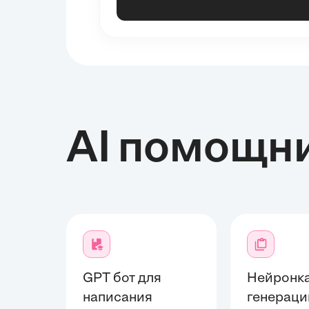
AI помощн
GPT бот для
Нейронка
написания
генераци