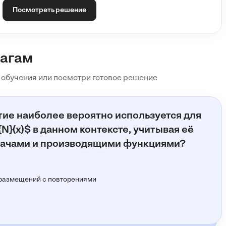
, она связана с
обобщенными полиномами или рядами
,
Посмотреть решение
вязанных с
расстановкой шаров по ящикам
или
это количество элементов, а индексы
n, m, k
определяют
шагам
о типа задач (особенно с такими индексами) — это задача
е
P_N(x)
...
 обучения или посмотри готовое решение
тие наиболее вероятно используется для
N}(x)$ в данном контексте, учитывая её
дачами и производящими функциями?
размещений с повторениями