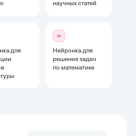
то
научных статей
нка для
Нейронка для
ации
решения задач
ов
по математике
атуры