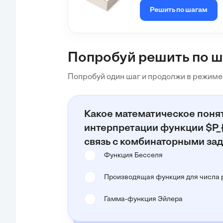
нестандартное обозначение, и, возможно
Решить по шагам
которые часто встречаются в задачах, с
размещениями с повторениями
, где
x
— 
структуру задачи.
Попробуй решить по 
**Наиболее вероятный контекст для таког
о числе размещений с повторениями, гд
Попробуй один шаг и продолжи в режиме
Какое математическое поня
интерпретации функции $P_{
связь с комбинаторными за
Функция Бесселя
Производящая функция для числа 
Гамма-функция Эйлера