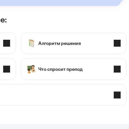
е:
Алгоритм решения
Что спросит препод