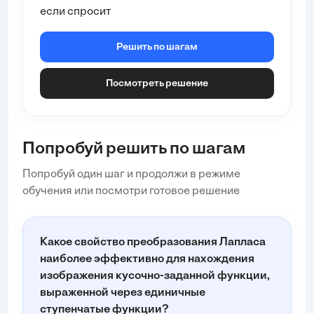
интегралом:
если спросит
\nF(s) = \mathcal{L}\{f(t)\} = \int_{0}^{\infty} e^{-st}
f(t) dt
Решить по шагам
Поскольку функция
f(t)
задана по интервалам, мы
Посмотреть решение
разобьем интеграл на сумму интегралов по этим
интервалам, учитывая, что функция равна нулю
вне интервала
(a, 3a)
...
Попробуй решить по шагам
Попробуй один шаг и продолжи в режиме
обучения или посмотри готовое решение
Какое свойство преобразования Лапласа
наиболее эффективно для нахождения
изображения кусочно-заданной функции,
выраженной через единичные
ступенчатые функции?