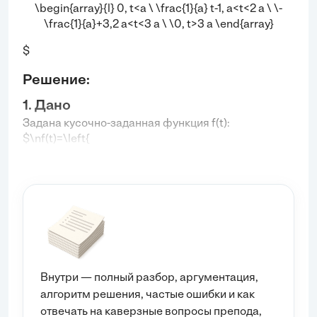
\begin{array}{l} 0, t<a \ \frac{1}{a} t-1, a<t<2 a \ \-
\frac{1}{a}+3,2 a<t<3 a \ \0, t>3 a \end{array}
$
Решение:
1. Дано
Задана кусочно-заданная функция
f(t)
:
$\nf(t)=\left{
\begin{array}{l} 0, t<a \\ \frac{1}{a} t-1, a<t<2 a \\ -
\frac{1}{a}+3,2 a<t<3 a \\ 0, t>3 a \end{array}
$ где
a
— положительный параметр.
2. Найти
Найти изображение функции
f(t)
, то есть
F(s) = \mathcal{L}\{f(t)\}
.
Внутри — полный разбор, аргументация,
3. Решение
алгоритм решения, частые ошибки и как
Преобразование Лапласа определяется
отвечать на каверзные вопросы препода,