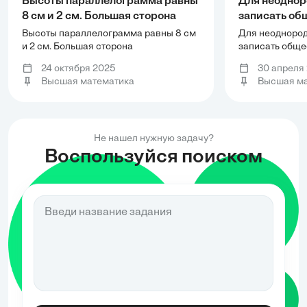
Высоты параллелограмма равны
Для неоднор
8 см и 2 см. Большая сторона
записать об
параллелограмма равна 12 см.
выписать ча
Высоты параллелограмма равны 8 см
Для неоднород
Найти меньшую сторону.
удовлетвор
и 2 см. Большая сторона
записать обще
параллелограмма равна 12 см. Найти
частное решен
условию ; сд
24 октября 2025
30 апреля
меньшую сторону.
начальному ус
Высшая математика
Высшая ма
проверку.
Не нашел нужную задачу?
Воспользуйся поиском