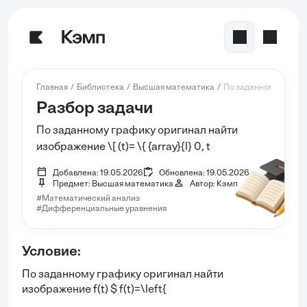
Главная
Библиотека
Высшая математика
По заданному графику
Разбор задачи
По заданному графику оригинал найти
изображение \[ (t)= \{ {array}{l} 0, t
Добавлена: 19.05.2026
Обновлена: 19.05.2026
Предмет: Высшая математика
Автор: Кэмп
#Математический анализ
#Дифференциальные уравнения
Условие:
По заданному графику оригинал найти
изображение
f(t)
$ f(t)=\left{