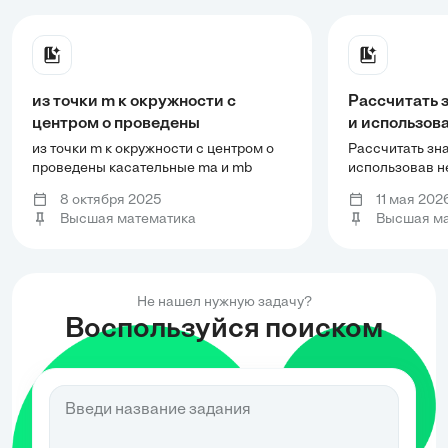
из точки m к окружности с
Рассчитать 
центром о проведены
и использов
касательные ma и mb найдите
функцию: ;
из точки m к окружности с центром о
Рассчитать зна
расстояние между точками
проведены касательные ma и mb
использовав н
найдите расстояние между точками
касанаи a и b, если угол aob 120
8 октября 2025
11 мая 202
касанаи a и b, если угол aob 120
градусов и MO 20
Высшая математика
Высшая ма
градусов и MO 20
Не нашел нужную задачу?
Воспользуйся поиском