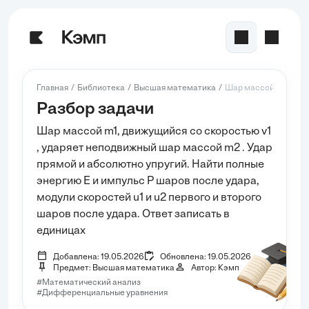
Главная
Библиотека
Высшая математика
Шар массой m1, движу
Разбор задачи
Шар массой m1, движущийся со скоростью v1
, ударяет неподвижный шар массой m2 . Удар
прямой и абсолютно упругий. Найти полные
энергию E и импульс P шаров после удара,
модули скоростей u1 и u2 первого и второго
шаров после удара. Ответ записать в
единицах
Добавлена: 19.05.2026
Обновлена: 19.05.2026
Предмет: Высшая математика
Автор: Кэмп
#Математический анализ
#Дифференциальные уравнения