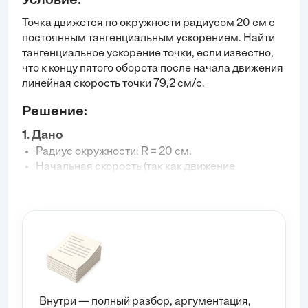
Условие:
Точка движется по окружности радиусом 20 см с
постоянным тангенциальным ускорением. Найти
тангенциальное ускорение точки, если известно,
что к концу пятого оборота после начала движения
линейная скорость точки 79,2 см/с.
Решение:
1. Дано
Радиус окружности:
R = 20
см.
Начальная скорость (так как движение
начинается, предполагаем, что
v_0 = 0
):
v_0 = 0
см/с.
Угол поворота (число оборотов):
N = 5
оборотов.
Конечная линейная скорость:
v = 79.2
см/с.
Тангенциальное ускорение
a_{\tau}
—
постоянно.
2. Найти
Тангенциальное ускорение
a_{\tau}
.
Внутри — полный разбор, аргументация,