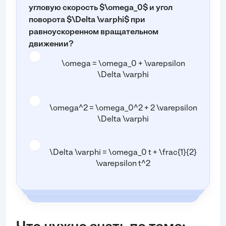
угловую скорость $\omega_0$ и угол
поворота $\Delta \varphi$ при
равноускоренном вращательном
движении?
\omega = \omega_0 + \varepsilon
\Delta \varphi
\omega^2 = \omega_0^2 + 2 \varepsilon
\Delta \varphi
\Delta \varphi = \omega_0 t + \frac{1}{2}
\varepsilon t^2