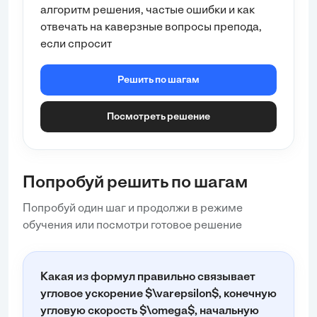
3. Решение
алгоритм решения, частые ошибки и как
Поскольку тангенциальное ускорение
a_{\tau}
отвечать на каверзные вопросы препода,
постоянно, мы можем использовать
если спросит
кинематические формулы для равноускоренного
движения.
Решить по шагам
Шаг 1: Перевод угла поворота в радианы
Сначала переведем число оборотов
N
в угол...
Посмотреть решение
Попробуй решить по шагам
Попробуй один шаг и продолжи в режиме
обучения или посмотри готовое решение
Какая из формул правильно связывает
угловое ускорение $\varepsilon$, конечную
угловую скорость $\omega$, начальную