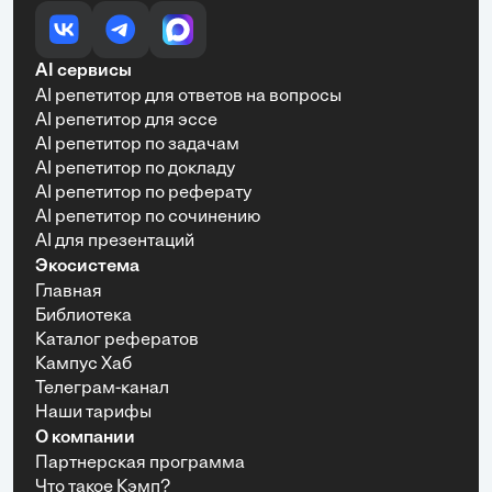
AI сервисы
AI репетитор для ответов на вопросы
AI репетитор для эссе
AI репетитор по задачам
AI репетитор по докладу
AI репетитор по реферату
AI репетитор по сочинению
AI для презентаций
Экосистема
Главная
Библиотека
Каталог рефератов
Кампус Хаб
Телеграм-канал
Наши тарифы
О компании
Партнерская программа
Что такое Кэмп?