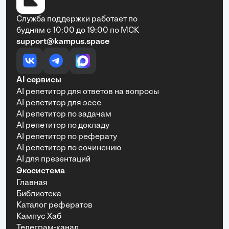
Служба поддержки работает по
будням с 10:00 до 19:00 по МСК
support@kampus.space
AI сервисы
AI репетитор для ответов на вопросы
AI репетитор для эссе
AI репетитор по задачам
AI репетитор по докладу
AI репетитор по реферату
AI репетитор по сочинению
AI для презентаций
Экосистема
Главная
Библиотека
Каталог рефератов
Кампус Хаб
Телеграм-канал