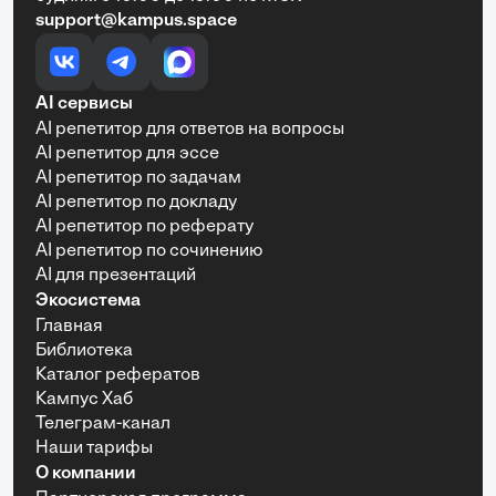
support@kampus.space
AI сервисы
AI репетитор для ответов на вопросы
AI репетитор для эссе
AI репетитор по задачам
AI репетитор по докладу
AI репетитор по реферату
AI репетитор по сочинению
AI для презентаций
Экосистема
Главная
Библиотека
Каталог рефератов
Кампус Хаб
Телеграм-канал
Наши тарифы
О компании