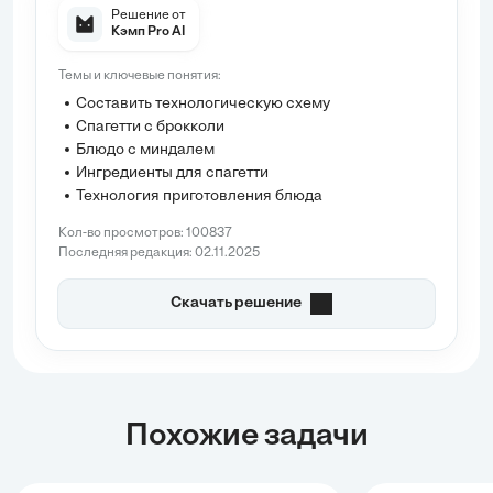
Решение от
• Миндаль (предварительно обжаренные
Кэмп Pro AI
или в виде полуфабриката)
• Оливковое масло
Темы и ключевые понятия:
• Помидоры черри
Составить технологическую схему
• Соль
Спагетти с брокколи
• Чёрный молотый перец
Блюдо с миндалем
1.2. Подготовьте рабочее место, необходимые
Ингредиенты для спагетти
посуду и оборудование (кастрюлю, сковороду,
Технология приготовления блюда
дуршлаг, нож, разделочную доску).
Кол-во просмотров: 100837
Этап подготовки ингредиентов
Последняя редакция: 02.11.2025
2.1. ...
Скачать решение
Похожие задачи