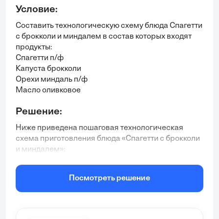
Условие:
Составить технологическую схему блюда Спагетти
с брокколи и миндалем в состав которых входят
продукты:
Спагетти п/ф
Капуста брокколи
Орехи миндаль п/ф
Масло оливковое
Помидоры черри
Решение:
Соль
Перец чёрн. молотый
Ниже приведена пошаговая технологическая
схема приготовления блюда «Спагетти с брокколи
и миндалем»:
Подготовительный этап
1.1. Ознакомьтесь с рецептом и проверьте
Посмотреть решение
наличие всех ингредиентов:
• Спагетти (предварительно сваренные или
полуфабрикат)
• Капуста брокколи