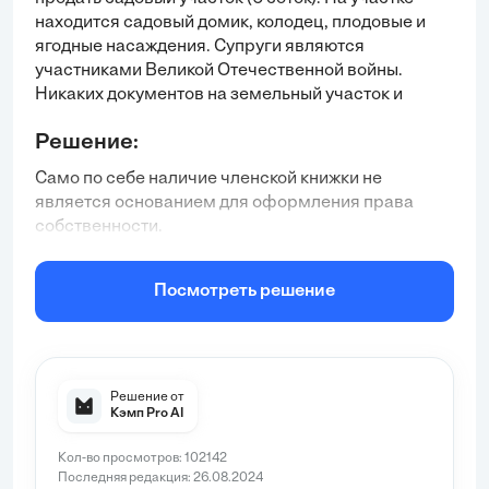
находится садовый домик, колодец, плодовые и
ягодные насаждения. Супруги являются
участниками Великой Отечественной войны.
Никаких документов на земельный участок и
домик, кроме членской книжки садовода, у них нет.
Решение:
Граждане обратились за помощью в юридическую
консультацию.
Само по себе наличие членской книжки не
является основанием для оформления права
собственности.
Тем не менее, членство в СНТ важное условие,
поскольку документация СНТ служит одним из
Посмотреть решение
источников сведений о Ваших исторических
правах на участок, и подтверждает, что участок
был легитимно Вам передан.
Для безвозмездной передачи земельного участка
Решение от
в собственность необходимо, чтобы участок
Кэмп Pro AI
находился на территории садоводческого,
огороднического или дачного некоммерческого
Кол-во просмотров: 102142
Последняя редакция: 26.08.2024
объединения, выделенной до введения в действие