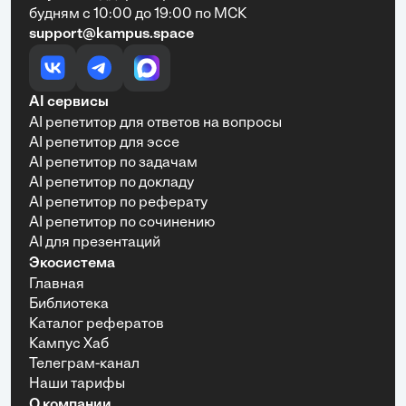
будням с 10:00 до 19:00 по МСК
support@kampus.space
AI сервисы
AI репетитор для ответов на вопросы
AI репетитор для эссе
AI репетитор по задачам
AI репетитор по докладу
AI репетитор по реферату
AI репетитор по сочинению
AI для презентаций
Экосистема
Главная
Библиотека
Каталог рефератов
Кампус Хаб
Телеграм-канал
Наши тарифы
О компании