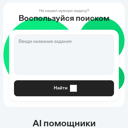
инженерной подготовке
подготовке территории,
территории,
Не нашел нужную задачу?
Воспользуйся поиском
Найти
AI помощники